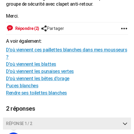
groupe de sécurité avec clapet anti-retour.
City break
Voyage de noces
Climat
Destinations
Voyage nature
Forum
+
PHOTO
Merci.
GUIDES D'ACHAT
Répondre (2)
Partager
BONS PLANS
A voir également:
CARTE DE VOEUX
D'où viennent ces paillettes blanches dans mes mousseurs
Carte Bonne année
Carte Pâques
Carte de Noël
Carte Saint-Valentin
Carte d'anniversaire
DICTIONNAIRE
?
D'où viennent les blattes
Biographies
Expressions
Dictionnaire
Citations
Proverbes
PROGRAMME TV
D'où viennent les punaises vertes
D'où viennent les bêtes d'orage
COPAINS D'AVANT
Puces blanches
Se connecter
Collèges
Universités
Service militaire
S'inscrire
Lycées
Primaires
Entreprises
Avis de recherche
AVIS DE DÉCÈS
Rendre ses toilettes blanches
FORUM
2 réponses
Lifestyle
Sport
Television
Cinema
Bricolage
Culture
Auto
Voyage
RÉPONSE 1 / 2