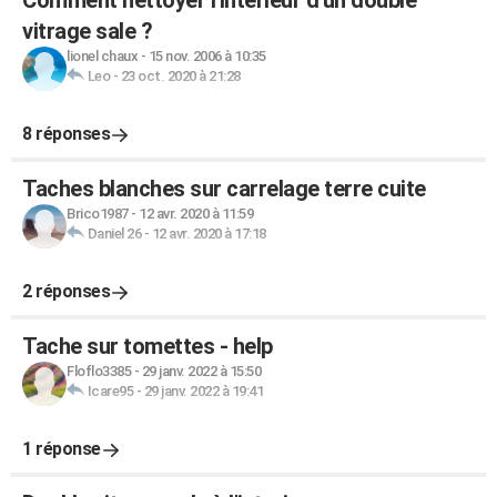
Comment nettoyer l'intérieur d'un double
vitrage sale ?
lionel chaux
-
15 nov. 2006 à 10:35
Leo
-
23 oct. 2020 à 21:28
8 réponses
Taches blanches sur carrelage terre cuite
Brico1987
-
12 avr. 2020 à 11:59
Daniel 26
-
12 avr. 2020 à 17:18
2 réponses
Tache sur tomettes - help
Floflo3385
-
29 janv. 2022 à 15:50
Icare95
-
29 janv. 2022 à 19:41
1 réponse