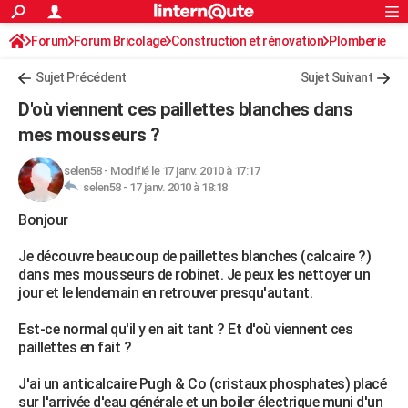
ACTUALITÉS
Forum
Forum Bricolage
Connexion
Construction et rénovation
S'inscrire
Plomberie
Rechercher
Société
Education
Villes
Politique
Faits Divers
Monde
+
SPORT
Sujet Précédent
Sujet Suivant
Football
Cyclisme
Forum
Coupe du monde 2026
Tennis
Rugby
CULTURE
D'où viennent ces paillettes blanches dans
TNT
Cinéma
Musique
Programme TV
Streaming
Sorties cinéma
+
mes mousseurs ?
FINANCE
Impôts
Immobilier
Banque
Crédit
Retraite
Epargne
Risques naturels par ville
Assurance
AUTO
selen58
-
Modifié le 17 janv. 2010 à 17:17
selen58 -
17 janv. 2010 à 18:18
Réserver un essai
Berlines
Forum auto
Essais
Citadines
SUV
+
HIGH-TECH
Bonjour
Meilleur smartphone
Ordinateurs
Guide high-tech
Mobiles
Internet
Jeux vidéo
+
BRICOLAGE
Je découvre beaucoup de paillettes blanches (calcaire ?)
dans mes mousseurs de robinet. Je peux les nettoyer un
Aménagement intérieur
Cuisine
Jardinage
+
Forum
Extérieur
Salle de bains
Rangement
WEEK-END
jour et le lendemain en retrouver presqu'autant.
Escapades
Expositions
Week-end nature
Guides de France
Patrimoine
Musées
+
LIFESTYLE
Est-ce normal qu'il y en ait tant ? Et d'où viennent ces
paillettes en fait ?
Bien-être
Mode
+
Art de vivre
Loisirs
Modes de vie
SANTE
J'ai un anticalcaire Pugh & Co (cristaux phosphates) placé
Guide de la santé
Médicaments
+
Alimentation
Maladies
Sommeil
VOYAGE
sur l'arrivée d'eau générale et un boiler électrique muni d'un