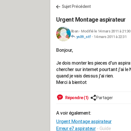
Sujet Précédent
Urgent Montage aspirateur
liban
-
Modifié le 14 mars 2011 à 21:30
ys09_stf
-
14 mars 2011 à 22:31
Bonjour,
Je dois monter les pieces d'un aspira
chercher sur internet pourtant j'ai le
quand je vais dessus j'ai rien.
Merci à bientot
Répondre (1)
Partager
A voir également:
Urgent Montage aspirateur
Erreur e7 aspirateur
- Guide