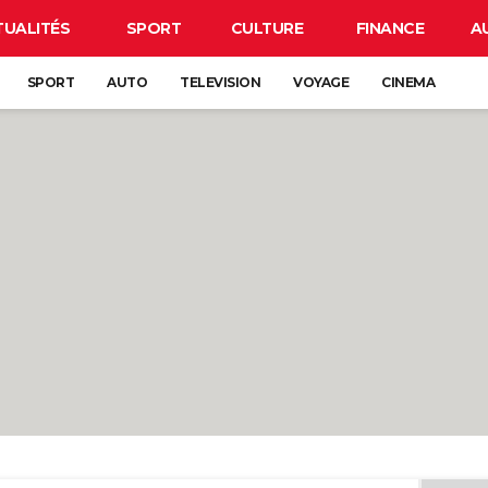
TUALITÉS
SPORT
CULTURE
FINANCE
A
SPORT
AUTO
TELEVISION
VOYAGE
CINEMA