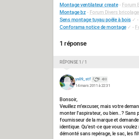
Montage ventilateur create
-
Forum E
Montage bz
-
Forum Divers bricolage
Sens montage tuyau poêle à bois
✓
Conforama notice de montage
✓
-
F
1 réponse
RÉPONSE 1 / 1
ys09_stf
430
14 mars 2011 à 22:31
Bonsoir,
Veuillez m'excuser, mais votre demand
monter l'aspirateur, ou bien...? Sans p
fournisseur de la marque et demandez
identique. Qu'est-ce que vous voulez
démonté sans repérage, le sac, les filt