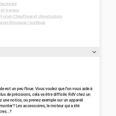
lectricité
 et travaux
-
Forum Chauffage et climatisation
orum Bricolage / outillage
e est un peu floue. Vous voulez que l'on vous aide à
lus de précisions, cela va être difficile. RdV chez un
 une notice, ou prenez exemple sur un appareil
 monter? Les accessoires, le moteur qui a été
res...?