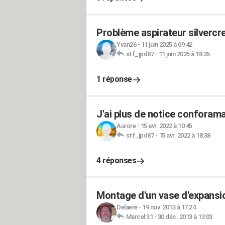
Problème aspirateur silvercr
Yvan26
-
11 juin 2025 à 09:42
stf_jpd87
-
11 juin 2025 à 18:35
1 réponse
J'ai plus de notice conforam
Aurore
-
15 avr. 2022 à 10:45
stf_jpd87
-
15 avr. 2022 à 18:38
4 réponses
Montage d'un vase d'expansio
Delaere
-
19 nov. 2013 à 17:24
Marcel 31
-
30 déc. 2013 à 13:03