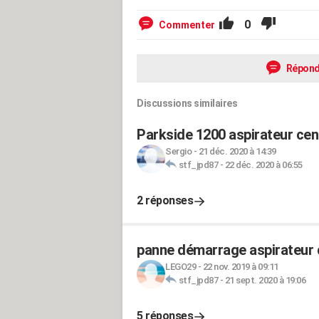
0
Commenter
Répond
Discussions similaires
Parkside 1200 aspirateur cen
Sergio
-
21 déc. 2020 à 14:39
stf_jpd87
-
22 déc. 2020 à 06:55
2 réponses
panne démarrage aspirateur 
LEGO29
-
22 nov. 2019 à 09:11
stf_jpd87
-
21 sept. 2020 à 19:06
5 réponses