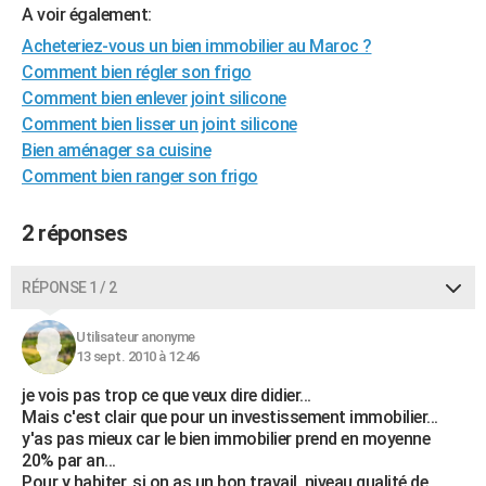
A voir également:
City break
Voyage de noces
Climat
Destinations
Voyage nature
Forum
+
PHOTO
Acheteriez-vous un bien immobilier au Maroc ?
GUIDES D'ACHAT
Comment bien régler son frigo
Comment bien enlever joint silicone
BONS PLANS
Comment bien lisser un joint silicone
Bien aménager sa cuisine
CARTE DE VOEUX
Comment bien ranger son frigo
Carte Bonne année
Carte Pâques
Carte de Noël
Carte Saint-Valentin
Carte d'anniversaire
DICTIONNAIRE
2 réponses
Biographies
Expressions
Dictionnaire
Citations
Proverbes
PROGRAMME TV
RÉPONSE 1 / 2
COPAINS D'AVANT
Se connecter
Collèges
Universités
Service militaire
S'inscrire
Lycées
Primaires
Entreprises
Avis de recherche
AVIS DE DÉCÈS
Utilisateur anonyme
13 sept. 2010 à 12:46
FORUM
je vois pas trop ce que veux dire didier...
Mais c'est clair que pour un investissement immobilier...
Lifestyle
Sport
Television
Cinema
Bricolage
Culture
Auto
Voyage
y'as pas mieux car le bien immobilier prend en moyenne
20% par an...
Pour y habiter, si on as un bon travail, niveau qualité de