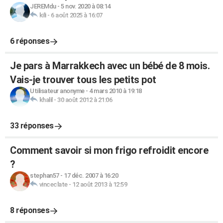
JEREMdu
-
5 nov. 2020 à 08:14
kili
-
6 août 2025 à 16:07
6 réponses
Je pars à Marrakkech avec un bébé de 8 mois.
Vais-je trouver tous les petits pot
Utilisateur anonyme
-
4 mars 2010 à 19:18
khalil
-
30 août 2012 à 21:06
33 réponses
Comment savoir si mon frigo refroidit encore
?
stephan57
-
17 déc. 2007 à 16:20
vinceclate
-
12 août 2013 à 12:59
8 réponses