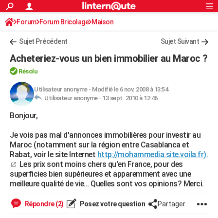
ACTUALITÉS
Forum
Forum Bricolage
Connexion
Maison
S'inscrire
Rechercher
Société
Education
Villes
Politique
Faits Divers
Monde
+
SPORT
Sujet Précédent
Sujet Suivant
Football
Cyclisme
Forum
Coupe du monde 2026
Tennis
Rugby
CULTURE
Acheteriez-vous un bien immobilier au Maroc ?
TNT
Cinéma
Musique
Programme TV
Streaming
Sorties cinéma
+
FINANCE
Résolu
Impôts
Immobilier
Banque
Crédit
Retraite
Epargne
Risques naturels par ville
Assurance
Utilisateur anonyme
-
Modifié le 6 nov. 2008 à 13:54
AUTO
Utilisateur anonyme -
13 sept. 2010 à 12:46
Réserver un essai
Berlines
Forum auto
Essais
Citadines
SUV
+
HIGH-TECH
Bonjour,
Meilleur smartphone
Ordinateurs
Guide high-tech
Mobiles
Internet
Jeux vidéo
+
BRICOLAGE
Je vois pas mal d'annonces immobilières pour investir au
Maroc (notamment sur la région entre Casablanca et
Aménagement intérieur
Cuisine
Jardinage
+
Forum
Extérieur
Salle de bains
Rangement
WEEK-END
Rabat, voir le site Internet
http://mohammedia.site.voila.fr).
Les prix sont moins chers qu'en France, pour des
Escapades
Expositions
Week-end nature
Guides de France
Patrimoine
Musées
+
LIFESTYLE
superficies bien supérieures et apparemment avec une
meilleure qualité de vie... Quelles sont vos opinions? Merci.
Bien-être
Mode
+
Art de vivre
Loisirs
Modes de vie
SANTE
Répondre (2)
Posez votre question
Partager
Guide de la santé
Médicaments
+
Alimentation
Maladies
Sommeil
VOYAGE