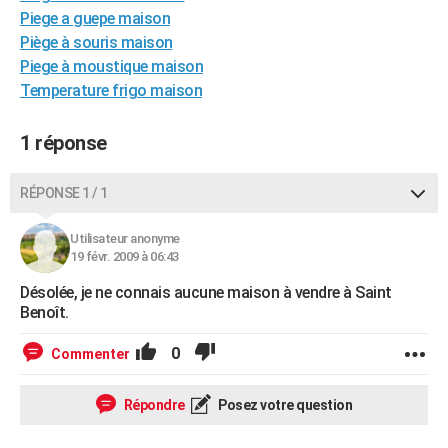
Piege a guepe maison
City break
Voyage de noces
Climat
Destinations
Voyage nature
Forum
+
PHOTO
Piège à souris maison
GUIDES D'ACHAT
Piege à moustique maison
Temperature frigo maison
BONS PLANS
1 réponse
CARTE DE VOEUX
Carte Bonne année
Carte Pâques
Carte de Noël
Carte Saint-Valentin
Carte d'anniversaire
DICTIONNAIRE
RÉPONSE 1 / 1
Biographies
Expressions
Dictionnaire
Citations
Proverbes
PROGRAMME TV
Utilisateur anonyme
19 févr. 2009 à 06:43
COPAINS D'AVANT
Désolée, je ne connais aucune maison à vendre à Saint
Se connecter
Collèges
Universités
Service militaire
S'inscrire
Lycées
Primaires
Entreprises
Avis de recherche
AVIS DE DÉCÈS
Benoît.
FORUM
0
Commenter
Lifestyle
Sport
Television
Cinema
Bricolage
Culture
Auto
Voyage
Répondre
Posez votre question