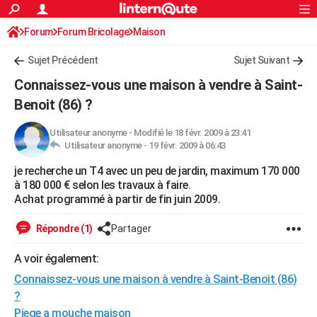
ACTUALITÉS
Forum
Forum Bricolage
Connexion
Maison
S'inscrire
Rechercher
Société
Education
Villes
Politique
Faits Divers
Monde
+
SPORT
Sujet Précédent
Sujet Suivant
Football
Cyclisme
Forum
Coupe du monde 2026
Tennis
Rugby
CULTURE
Connaissez-vous une maison à vendre à Saint-
TNT
Cinéma
Musique
Programme TV
Streaming
Sorties cinéma
+
Benoit (86) ?
FINANCE
Impôts
Immobilier
Banque
Crédit
Retraite
Epargne
Risques naturels par ville
Assurance
AUTO
Utilisateur anonyme
-
Modifié le 18 févr. 2009 à 23:41
Utilisateur anonyme -
19 févr. 2009 à 06:43
Réserver un essai
Berlines
Forum auto
Essais
Citadines
SUV
+
HIGH-TECH
je recherche un T4 avec un peu de jardin, maximum 170 000
à 180 000 € selon les travaux à faire.
Meilleur smartphone
Ordinateurs
Guide high-tech
Mobiles
Internet
Jeux vidéo
+
BRICOLAGE
Achat programmé à partir de fin juin 2009.
Aménagement intérieur
Cuisine
Jardinage
+
Forum
Extérieur
Salle de bains
Rangement
WEEK-END
Répondre (1)
Partager
Escapades
Expositions
Week-end nature
Guides de France
Patrimoine
Musées
+
LIFESTYLE
A voir également:
Bien-être
Mode
+
Art de vivre
Loisirs
Modes de vie
SANTE
Connaissez-vous une maison à vendre à Saint-Benoit (86)
?
Guide de la santé
Médicaments
+
Alimentation
Maladies
Sommeil
VOYAGE
Piege a mouche maison