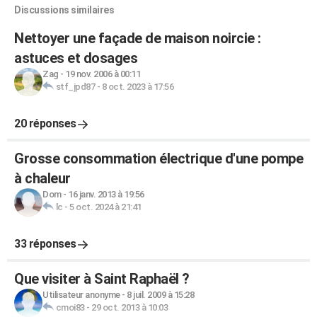
Discussions similaires
Nettoyer une façade de maison noircie :
astuces et dosages
Zag
-
19 nov. 2006 à 00:11
stf_jpd87
-
8 oct. 2023 à 17:56
20 réponses
Grosse consommation électrique d'une pompe
à chaleur
Dom
-
16 janv. 2013 à 19:56
lc
-
5 oct. 2024 à 21:41
33 réponses
Que visiter à Saint Raphaël ?
Utilisateur anonyme
-
8 juil. 2009 à 15:28
cmoi83
-
29 oct. 2013 à 10:03