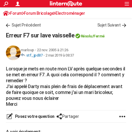
ACTUALITÉS
Forum
Forum Bricolage
Connexion
Electroménager
S'inscrire
Rechercher
Société
Education
Villes
Politique
Faits Divers
Monde
+
SPORT
Sujet Précédent
Sujet Suivant
Football
Cyclisme
Forum
Coupe du monde 2026
Tennis
Rugby
CULTURE
Erreur F7 sur lave vaisselle
Résolu
/Fermé
TNT
Cinéma
Musique
Programme TV
Streaming
Sorties cinéma
+
FINANCE
marloup
-
22 nov. 2005 à 21:26
Impôts
Immobilier
Banque
Crédit
Retraite
Epargne
Risques naturels par ville
Assurance
AUTO
stf_jpd87
-
2 mai 2019 à 08:37
Réserver un essai
Berlines
Forum auto
Essais
Citadines
SUV
+
HIGH-TECH
Lorsque je mets en route mon LV après quelque secondes il
se met en erreur F7. A quoi cela correspond il ? comment y
Meilleur smartphone
Ordinateurs
Guide high-tech
Mobiles
Internet
Jeux vidéo
+
BRICOLAGE
remedier ?
J'ai appelé Darty mais plein de frais de déplacement avant
Aménagement intérieur
Cuisine
Jardinage
+
Forum
Extérieur
Salle de bains
Rangement
WEEK-END
de faire quoique ce soit, comme j'ai un mari bricoleur,
pouvez vous nous éclairer
Escapades
Expositions
Week-end nature
Guides de France
Patrimoine
Musées
+
LIFESTYLE
Merci
Bien-être
Mode
+
Art de vivre
Loisirs
Modes de vie
SANTE
Posez votre question
Partager
Guide de la santé
Médicaments
+
Alimentation
Maladies
Sommeil
VOYAGE
A voir également: