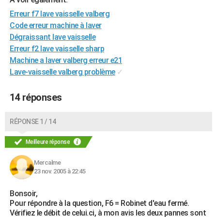
City break
Voyage de noces
Climat
Destinations
Voyage nature
Forum
+
PHOTO
Erreur f7 lave vaisselle valberg
Code erreur machine à laver
GUIDES D'ACHAT
Dégraissant lave vaisselle
Erreur f2 lave vaisselle sharp
BONS PLANS
Machine a laver valberg erreur e21
CARTE DE VOEUX
Lave-vaisselle valberg problème
✓
Carte Bonne année
Carte Pâques
Carte de Noël
Carte Saint-Valentin
Carte d'anniversaire
DICTIONNAIRE
14 réponses
Biographies
Expressions
Dictionnaire
Citations
Proverbes
PROGRAMME TV
RÉPONSE 1 / 14
COPAINS D'AVANT
Meilleure réponse
Se connecter
Collèges
Universités
Service militaire
S'inscrire
Lycées
Primaires
Entreprises
Avis de recherche
AVIS DE DÉCÈS
Mercalme
FORUM
23 nov. 2005 à 22:45
Lifestyle
Sport
Television
Cinema
Bricolage
Culture
Auto
Voyage
Bonsoir,
Pour répondre à la question, F6 = Robinet d'eau fermé.
Vérifiez le débit de celui.ci, à mon avis les deux pannes sont