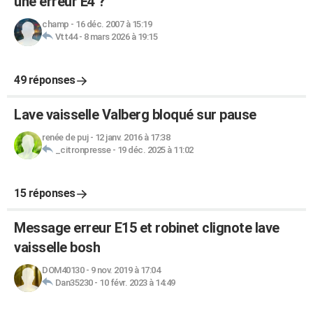
une erreur E4 ?
champ
-
16 déc. 2007 à 15:19
Vtt44
-
8 mars 2026 à 19:15
49 réponses
Lave vaisselle Valberg bloqué sur pause
renée de puj
-
12 janv. 2016 à 17:38
_citronpresse
-
19 déc. 2025 à 11:02
15 réponses
Message erreur E15 et robinet clignote lave
vaisselle bosh
DOM40130
-
9 nov. 2019 à 17:04
Dan35230
-
10 févr. 2023 à 14:49