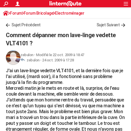
ACTUALITÉS
Forum
Forum Bricolage
Connexion
Electroménager
S'inscrire
Rechercher
Société
Education
Villes
Politique
Faits Divers
Monde
+
SPORT
Sujet Précédent
Sujet Suivant
Football
Cyclisme
Forum
Coupe du monde 2026
Tennis
Rugby
CULTURE
Comment dépanner mon lave-linge vedette
TNT
Cinéma
Musique
Programme TV
Streaming
Sorties cinéma
+
VLT4101 ?
FINANCE
Impôts
Immobilier
Banque
Crédit
Retraite
Epargne
Risques naturels par ville
Assurance
AUTO
zebulon
-
Modifié le 22 oct. 2009 à 18:47
zebulon -
24 oct. 2009 à 17:28
Réserver un essai
Berlines
Forum auto
Essais
Citadines
SUV
+
HIGH-TECH
J'ai un lave-linge vedette VLT4101, et la dernière fois que je
l'ai utilisé, (mardi soir), il a fonctionné sans problème
Meilleur smartphone
Ordinateurs
Guide high-tech
Mobiles
Internet
Jeux vidéo
+
BRICOLAGE
jusqu'à la fin du programme.
Mercredi matin je le mets en route et là, surprise, de l'eau
Aménagement intérieur
Cuisine
Jardinage
+
Forum
Extérieur
Salle de bains
Rangement
WEEK-END
coule devant la machine, elle semble venir de dessous.
J'attends que mon homme rentre du travail, persuadée que
Escapades
Expositions
Week-end nature
Guides de France
Patrimoine
Musées
+
LIFESTYLE
ce n'est qu'un tuyau qui s'est dévissé, vu que ma machine a
tout juste 2ans. Mais le problème est bien plus grave: Mon
Bien-être
Mode
+
Art de vivre
Loisirs
Modes de vie
SANTE
mari a trouvé un trou dans la partie inférieure de la cuve. On
peut y passer un doigt et toucher le tambour. Le trou est
Guide de la santé
Médicaments
+
Alimentation
Maladies
Sommeil
VOYAGE
étrangement régulier, de forme ovale. Et nous n'avons pas