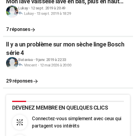
Mon lave vaisselle lave en bas, plus en haut...
Lukay
-
12 sept. 2019 à 20:49
Lukay
-
13 sept. 2019 à 18:29
7 réponses
Il y a un problème sur mon sèche linge Bosch
série 4
Bataviaa
-
9 janv. 2019 à 22:33
Vincent
-
12 mai 2026 à 20:00
29 réponses
DEVENEZ MEMBRE EN QUELQUES CLICS
Connectez-vous simplement avec ceux qui
partagent vos intérêts