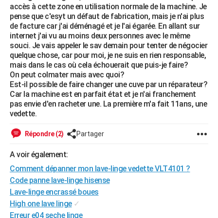
accès à cette zone en utilisation normale de la machine. Je
City break
Voyage de noces
Climat
Destinations
Voyage nature
Forum
+
PHOTO
pense que c'esyt un défaut de fabrication, mais je n'ai plus
de facture car j'ai déménagé et je l'ai égarée. En allant sur
GUIDES D'ACHAT
internet j'ai vu au moins deux personnes avec le même
souci. Je vais appeler le sav demain pour tenter de négocier
BONS PLANS
quelque chose, car pour moi, je ne suis en rien responsable,
mais dans le cas où cela échouerait que puis-je faire?
CARTE DE VOEUX
On peut colmater mais avec quoi?
Est-il possible de faire changer une cuve par un réparateur?
Carte Bonne année
Carte Pâques
Carte de Noël
Carte Saint-Valentin
Carte d'anniversaire
DICTIONNAIRE
Car la machine est en parfait état et je n'ai franchement
pas envie d'en racheter une. La première m'a fait 11ans, une
Biographies
Expressions
Dictionnaire
Citations
Proverbes
PROGRAMME TV
vedette.
COPAINS D'AVANT
Répondre (2)
Partager
Se connecter
Collèges
Universités
Service militaire
S'inscrire
Lycées
Primaires
Entreprises
Avis de recherche
AVIS DE DÉCÈS
A voir également:
Comment dépanner mon lave-linge vedette VLT4101 ?
FORUM
Code panne lave-linge hisense
Lifestyle
Sport
Television
Cinema
Bricolage
Culture
Auto
Voyage
Lave-linge encrassé boues
High one lave linge
✓
Erreur e04 seche linge