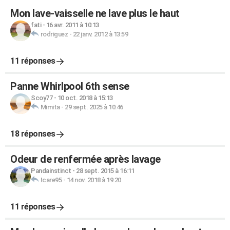
Mon lave-vaisselle ne lave plus le haut
fati
-
16 avr. 2011 à 10:13
rodriguez
-
22 janv. 2012 à 13:59
11 réponses
Panne Whirlpool 6th sense
Scoy77
-
10 oct. 2018 à 15:13
Mimita
-
29 sept. 2025 à 10:46
18 réponses
Odeur de renfermée après lavage
Pandainstinct
-
28 sept. 2015 à 16:11
Icare95
-
14 nov. 2018 à 19:20
11 réponses