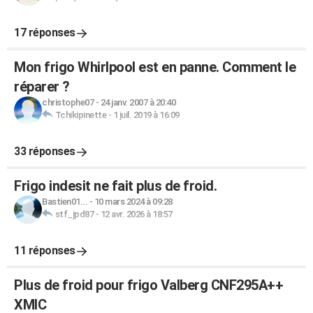
17 réponses
Mon frigo Whirlpool est en panne. Comment le
réparer ?
christophe07
-
24 janv. 2007 à 20:40
Tchikipinette
-
1 juil. 2019 à 16:09
33 réponses
Frigo indesit ne fait plus de froid.
Bastien01...
-
10 mars 2024 à 09:28
stf_jpd87
-
12 avr. 2026 à 18:57
11 réponses
Plus de froid pour frigo Valberg CNF295A++
XMIC