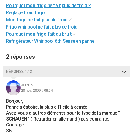
Pourquoi mon frigo ne fait plus de froid ?
City break
Voyage de noces
Climat
Destinations
Voyage nature
Forum
+
PHOTO
Reglage froid frigo
GUIDES D'ACHAT
Mon frigo ne fait plus de froid
✓
Frigo whirlpool ne fait plus de froid
BONS PLANS
Pourquoi mon frigo fait du bruit
✓
Refrigérateur Whirlpool 6th Sense en panne
CARTE DE VOEUX
Carte Bonne année
Carte Pâques
Carte de Noël
Carte Saint-Valentin
Carte d'anniversaire
DICTIONNAIRE
2 réponses
Biographies
Expressions
Dictionnaire
Citations
Proverbes
PROGRAMME TV
RÉPONSE 1 / 2
COPAINS D'AVANT
JCinFo
Se connecter
Collèges
Universités
Service militaire
S'inscrire
Lycées
Primaires
Entreprises
Avis de recherche
20 nov. 2009 à 08:24
AVIS DE DÉCÈS
Bonjour,
FORUM
Panne aléatoire, la plus difficile à cernée.
Avez-vous d'autres éléments pour le type de la marque "
Lifestyle
Sport
Television
Cinema
Bricolage
Culture
Auto
Voyage
SCHAUEN " ( Regarder en allemand ) pas courante.
Courage
Sls