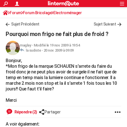
ACTUALITÉS
Forum
Forum Bricolage
Connexion
Electroménager
S'inscrire
Rechercher
Société
Education
Villes
Politique
Faits Divers
Monde
+
SPORT
Sujet Précédent
Sujet Suivant
Football
Cyclisme
Forum
Coupe du monde 2026
Tennis
Rugby
CULTURE
Pourquoi mon frigo ne fait plus de froid ?
TNT
Cinéma
Musique
Programme TV
Streaming
Sorties cinéma
+
FINANCE
maglay
-
Modifié le 19 nov. 2009 à 19:54
la sudiste -
20 nov. 2009 à 09:09
Impôts
Immobilier
Banque
Crédit
Retraite
Epargne
Risques naturels par ville
Assurance
AUTO
Bonjour,
Réserver un essai
Berlines
Forum auto
Essais
Citadines
SUV
+
HIGH-TECH
*Mon frigo de la marque SCHAUEN s'arrete du faire du
froid donc je ne peut plus avoir de surgele il ne fait que de
Meilleur smartphone
Ordinateurs
Guide high-tech
Mobiles
Internet
Jeux vidéo
+
BRICOLAGE
temp en temp mais la lumiere continue e fonctionner. Il a
marche 2 mois non stop et la il s'arrete 1 fois tous les 10
Aménagement intérieur
Cuisine
Jardinage
+
Forum
Extérieur
Salle de bains
Rangement
WEEK-END
jours!! Que faut t'il faire?
Escapades
Expositions
Week-end nature
Guides de France
Patrimoine
Musées
+
LIFESTYLE
Merci
Bien-être
Mode
+
Art de vivre
Loisirs
Modes de vie
SANTE
Répondre (2)
Partager
Guide de la santé
Médicaments
+
Alimentation
Maladies
Sommeil
VOYAGE
A voir également: