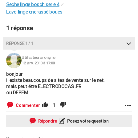
Seche linge bosch serie 4
✓
City break
Voyage de noces
Climat
Destinations
Voyage nature
Forum
+
PHOTO
Lave-linge encrassé boues
GUIDES D'ACHAT
1 réponse
BONS PLANS
RÉPONSE 1 / 1
CARTE DE VOEUX
Carte Bonne année
Carte Pâques
Carte de Noël
Carte Saint-Valentin
Carte d'anniversaire
DICTIONNAIRE
Utilisateur anonyme
12 janv. 2010 à 17:08
Biographies
Expressions
Dictionnaire
Citations
Proverbes
PROGRAMME TV
bonjour
il existe beaucoups de sites de vente sur le net.
COPAINS D'AVANT
mais peut étre ELECTRODOCAS .FR
ou DEPEM
Se connecter
Collèges
Universités
Service militaire
S'inscrire
Lycées
Primaires
Entreprises
Avis de recherche
AVIS DE DÉCÈS
1
Commenter
FORUM
Lifestyle
Sport
Television
Cinema
Bricolage
Culture
Auto
Voyage
Répondre
Posez votre question