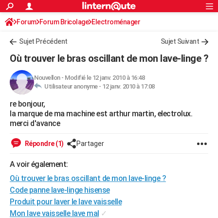
ACTUALITÉS
Forum
Forum Bricolage
Connexion
Electroménager
S'inscrire
Rechercher
Société
Education
Villes
Politique
Faits Divers
Monde
+
SPORT
Sujet Précédent
Sujet Suivant
Football
Cyclisme
Forum
Coupe du monde 2026
Tennis
Rugby
CULTURE
Où trouver le bras oscillant de mon lave-linge ?
TNT
Cinéma
Musique
Programme TV
Streaming
Sorties cinéma
+
FINANCE
Nouvellon
-
Modifié le 12 janv. 2010 à 16:48
Utilisateur anonyme -
12 janv. 2010 à 17:08
Impôts
Immobilier
Banque
Crédit
Retraite
Epargne
Risques naturels par ville
Assurance
AUTO
re bonjour,
Réserver un essai
Berlines
Forum auto
Essais
Citadines
SUV
+
HIGH-TECH
la marque de ma machine est arthur martin, electrolux.
merci d'avance
Meilleur smartphone
Ordinateurs
Guide high-tech
Mobiles
Internet
Jeux vidéo
+
BRICOLAGE
Répondre (1)
Partager
Aménagement intérieur
Cuisine
Jardinage
+
Forum
Extérieur
Salle de bains
Rangement
WEEK-END
A voir également:
Escapades
Expositions
Week-end nature
Guides de France
Patrimoine
Musées
+
LIFESTYLE
Où trouver le bras oscillant de mon lave-linge ?
Bien-être
Mode
+
Art de vivre
Loisirs
Modes de vie
Code panne lave-linge hisense
SANTE
Produit pour laver le lave vaisselle
Guide de la santé
Médicaments
+
Alimentation
Maladies
Sommeil
VOYAGE
Mon lave vaisselle lave mal
✓