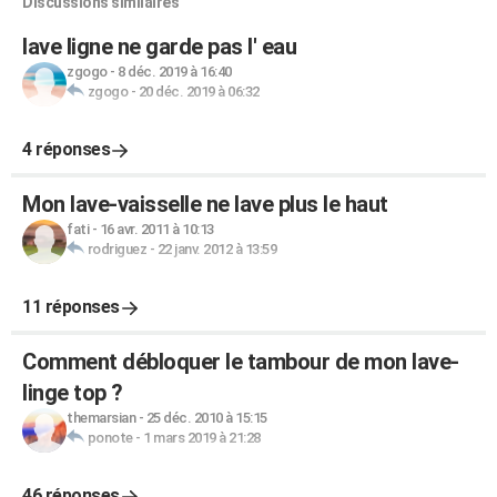
Discussions similaires
lave ligne ne garde pas l' eau
zgogo
-
8 déc. 2019 à 16:40
zgogo
-
20 déc. 2019 à 06:32
4 réponses
Mon lave-vaisselle ne lave plus le haut
fati
-
16 avr. 2011 à 10:13
rodriguez
-
22 janv. 2012 à 13:59
11 réponses
Comment débloquer le tambour de mon lave-
linge top ?
themarsian
-
25 déc. 2010 à 15:15
ponote
-
1 mars 2019 à 21:28
46 réponses