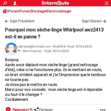
ACTUALITÉS
Forum
Forum Bricolage
Connexion
Electroménager
S'inscrire
Rechercher
Société
Education
Villes
Politique
Faits Divers
Monde
+
SPORT
Sujet Précédent
Sujet Suivant
Football
Cyclisme
Forum
Coupe du monde 2026
Tennis
Rugby
CULTURE
Pourquoi mon sèche-linge Whirlpool awz2413
TNT
Cinéma
Musique
Programme TV
Streaming
Sorties cinéma
+
est-il en panne ?
FINANCE
Impôts
Immobilier
Banque
Crédit
Retraite
Epargne
Risques naturels par ville
Assurance
AUTO
tallchann@hotmail.com
-
Modifié le 16 juil. 2010 à 20:32
electrodocas -
16 juil. 2010 à 20:55
Réserver un essai
Berlines
Forum auto
Essais
Citadines
SUV
+
HIGH-TECH
Bonjour,
Après avoir déplacé mon sèche linge (grand nettoyage
Meilleur smartphone
Ordinateurs
Guide high-tech
Mobiles
Internet
Jeux vidéo
+
BRICOLAGE
d'été), celui-ci ne fonctionne plus. En le mettant en route,
un bruit strident apparait et j'ai l'impression que le tambour
Aménagement intérieur
Cuisine
Jardinage
+
Forum
Extérieur
Salle de bains
Rangement
WEEK-END
ne tourne pas.
Je n'ose pas le mettre en route.
Escapades
Expositions
Week-end nature
Guides de France
Patrimoine
Musées
+
LIFESTYLE
Merci pour vos conseils : mon sèche linge est-il réparable
ou faut-il le changer ?
Bien-être
Mode
+
Art de vivre
Loisirs
Modes de vie
SANTE
Cordialement.
Guide de la santé
Médicaments
+
Alimentation
Maladies
Sommeil
VOYAGE
Répondre (1)
Partager