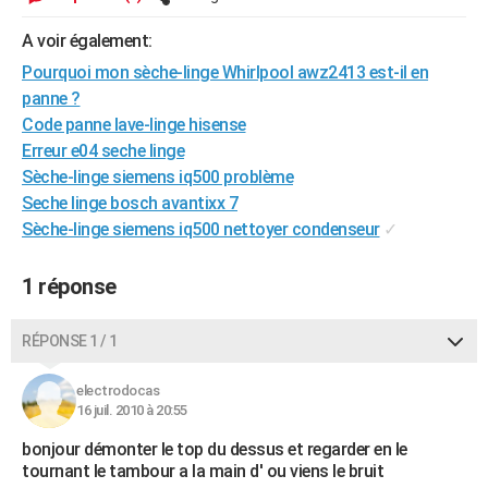
City break
Voyage de noces
Climat
Destinations
Voyage nature
Forum
+
PHOTO
A voir également:
GUIDES D'ACHAT
Pourquoi mon sèche-linge Whirlpool awz2413 est-il en
panne ?
BONS PLANS
Code panne lave-linge hisense
Erreur e04 seche linge
CARTE DE VOEUX
Sèche-linge siemens iq500 problème
Carte Bonne année
Carte Pâques
Carte de Noël
Carte Saint-Valentin
Carte d'anniversaire
Seche linge bosch avantixx 7
DICTIONNAIRE
Sèche-linge siemens iq500 nettoyer condenseur
✓
Biographies
Expressions
Dictionnaire
Citations
Proverbes
PROGRAMME TV
1 réponse
COPAINS D'AVANT
Se connecter
Collèges
Universités
Service militaire
S'inscrire
Lycées
Primaires
Entreprises
Avis de recherche
AVIS DE DÉCÈS
RÉPONSE 1 / 1
FORUM
electrodocas
16 juil. 2010 à 20:55
Lifestyle
Sport
Television
Cinema
Bricolage
Culture
Auto
Voyage
bonjour démonter le top du dessus et regarder en le
tournant le tambour a la main d' ou viens le bruit