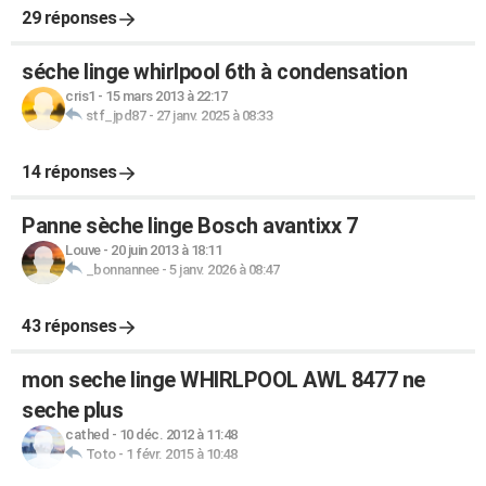
29 réponses
séche linge whirlpool 6th à condensation
cris1
-
15 mars 2013 à 22:17
stf_jpd87
-
27 janv. 2025 à 08:33
14 réponses
Panne sèche linge Bosch avantixx 7
Louve
-
20 juin 2013 à 18:11
_bonnannee
-
5 janv. 2026 à 08:47
43 réponses
mon seche linge WHIRLPOOL AWL 8477 ne
seche plus
cathed
-
10 déc. 2012 à 11:48
Toto
-
1 févr. 2015 à 10:48