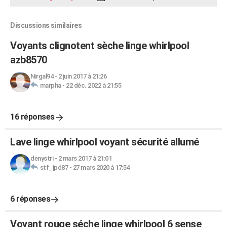
Discussions similaires
Voyants clignotent sèche linge whirlpool
azb8570
Nirgal94
-
2 juin 2017 à 21:26
marpha
-
22 déc. 2022 à 21:55
16 réponses
Lave linge whirlpool voyant sécurité allumé
denystri
-
2 mars 2017 à 21:01
stf_jpd87
-
27 mars 2020 à 17:54
6 réponses
Voyant rouge séche linge whirlpool 6 sense