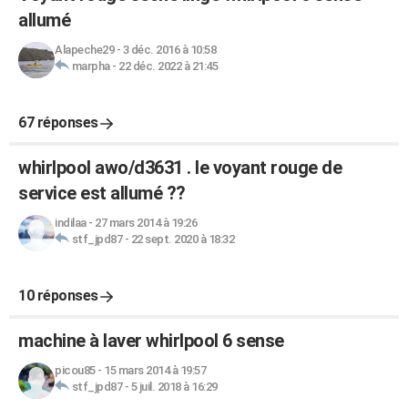
allumé
Alapeche29
-
3 déc. 2016 à 10:58
marpha
-
22 déc. 2022 à 21:45
67 réponses
whirlpool awo/d3631 . le voyant rouge de
service est allumé ??
indilaa
-
27 mars 2014 à 19:26
stf_jpd87
-
22 sept. 2020 à 18:32
10 réponses
machine à laver whirlpool 6 sense
picou85
-
15 mars 2014 à 19:57
stf_jpd87
-
5 juil. 2018 à 16:29