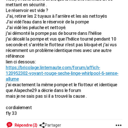
mettant en sécurité .
City break
Voyage de noces
Climat
Destinations
Voyage nature
Forum
+
PHOTO
Le réservoir est vide ?
J’ai, retirer les 2 tuyaux à l’arrière et les ais nettoyés
GUIDES D'ACHAT
J’ai vidé l’eau dans le réservoir de la pompe
J'ai vidé les peluche et nettoyé.
BONS PLANS
j'ai démonté la pompe pas de bourre dans l'hélise
j'ai décalé la pompe et vus que l'hélice tourné pendant 10
CARTE DE VOEUX
seconde et s'arrête le flotteur n'est pas bloqué et j'ai vus
récemment un problème identique mes avec une autre
Carte Bonne année
Carte Pâques
Carte de Noël
Carte Saint-Valentin
Carte d'anniversaire
DICTIONNAIRE
référence
lien ci dessous:
Biographies
Expressions
Dictionnaire
Citations
Proverbes
PROGRAMME TV
https://bricolage.linternaute.com/forum/affich-
120952302-voyant-rouge-seche-linge-whirlpool-6-sense-
COPAINS D'AVANT
allume
j'ai exactement la même pompe et le flotteur et identique
Se connecter
Collèges
Universités
Service militaire
S'inscrire
Lycées
Primaires
Entreprises
Avis de recherche
AVIS DE DÉCÈS
que Alapeche29 a décrie dans le forum
mais je ne sais pas si il a trouvé la cause .
FORUM
cordialement
Lifestyle
Sport
Television
Cinema
Bricolage
Culture
Auto
Voyage
fly 33
Répondre (2)
Partager