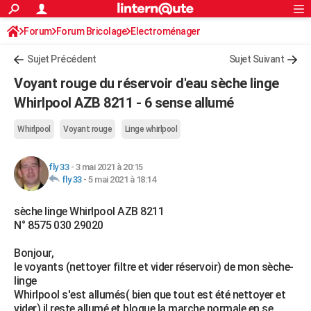
ACTUALITÉS
Forum
Forum Bricolage
Connexion
Electroménager
S'inscrire
Rechercher
Société
Education
Villes
Politique
Faits Divers
Monde
+
SPORT
Sujet Précédent
Sujet Suivant
Football
Cyclisme
Forum
Coupe du monde 2026
Tennis
Rugby
CULTURE
Voyant rouge du réservoir d'eau sèche linge
TNT
Cinéma
Musique
Programme TV
Streaming
Sorties cinéma
+
Whirlpool AZB 8211 - 6 sense allumé
FINANCE
Impôts
Immobilier
Banque
Crédit
Retraite
Epargne
Risques naturels par ville
Assurance
AUTO
Whirlpool
Voyant rouge
Linge whirlpool
Réserver un essai
Berlines
Forum auto
Essais
Citadines
SUV
+
HIGH-TECH
fly 33
-
3 mai 2021 à 20:15
fly 33
-
5 mai 2021 à 18:14
Meilleur smartphone
Ordinateurs
Guide high-tech
Mobiles
Internet
Jeux vidéo
+
BRICOLAGE
sèche linge Whirlpool AZB 8211
Aménagement intérieur
Cuisine
Jardinage
+
Forum
Extérieur
Salle de bains
Rangement
WEEK-END
N° 8575 030 29020
Escapades
Expositions
Week-end nature
Guides de France
Patrimoine
Musées
+
LIFESTYLE
Bonjour,
le voyants (nettoyer filtre et vider réservoir) de mon sèche-
Bien-être
Mode
+
Art de vivre
Loisirs
Modes de vie
SANTE
linge
Whirlpool s'est allumés( bien que tout est été nettoyer et
Guide de la santé
Médicaments
+
Alimentation
Maladies
Sommeil
VOYAGE
vider) il reste allumé et bloque la marche normale en se