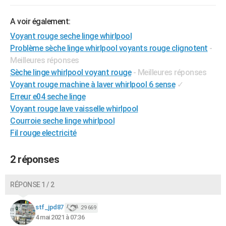
A voir également:
Voyant rouge seche linge whirlpool
Problème sèche linge whirlpool voyants rouge clignotent
-
Meilleures réponses
Sèche linge whirlpool voyant rouge
- Meilleures réponses
Voyant rouge machine à laver whirlpool 6 sense
✓
Erreur e04 seche linge
Voyant rouge lave vaisselle whirlpool
Courroie seche linge whirlpool
Fil rouge electricité
2 réponses
RÉPONSE 1 / 2
stf_jpd87
29 669
4 mai 2021 à 07:36