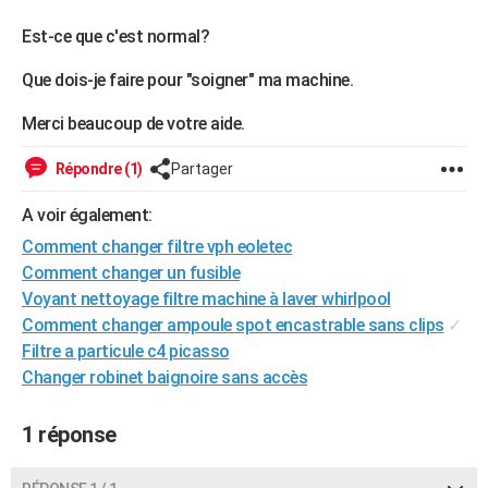
City break
Voyage de noces
Climat
Destinations
Voyage nature
Forum
+
PHOTO
Est-ce que c'est normal?
GUIDES D'ACHAT
Que dois-je faire pour "soigner" ma machine.
BONS PLANS
Merci beaucoup de votre aide.
CARTE DE VOEUX
Répondre (1)
Partager
Carte Bonne année
Carte Pâques
Carte de Noël
Carte Saint-Valentin
Carte d'anniversaire
DICTIONNAIRE
A voir également:
Biographies
Expressions
Dictionnaire
Citations
Proverbes
Comment changer filtre vph eoletec
PROGRAMME TV
Comment changer un fusible
COPAINS D'AVANT
Voyant nettoyage filtre machine à laver whirlpool
Comment changer ampoule spot encastrable sans clips
✓
Se connecter
Collèges
Universités
Service militaire
S'inscrire
Lycées
Primaires
Entreprises
Avis de recherche
AVIS DE DÉCÈS
Filtre a particule c4 picasso
Changer robinet baignoire sans accès
FORUM
Lifestyle
Sport
Television
Cinema
Bricolage
Culture
Auto
Voyage
1 réponse