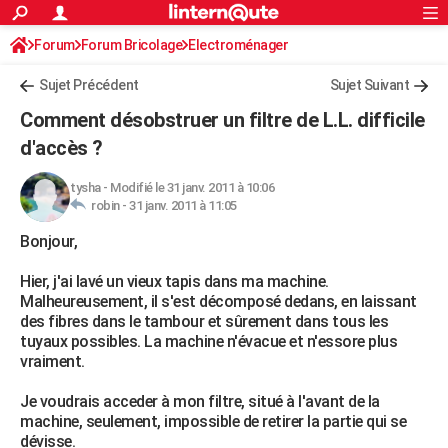
ACTUALITÉS
Forum
Forum Bricolage
Connexion
Electroménager
S'inscrire
Rechercher
Société
Education
Villes
Politique
Faits Divers
Monde
+
SPORT
Sujet Précédent
Sujet Suivant
Football
Cyclisme
Forum
Coupe du monde 2026
Tennis
Rugby
CULTURE
Comment désobstruer un filtre de L.L. difficile
TNT
Cinéma
Musique
Programme TV
Streaming
Sorties cinéma
+
d'accès ?
FINANCE
Impôts
Immobilier
Banque
Crédit
Retraite
Epargne
Risques naturels par ville
Assurance
AUTO
tysha
-
Modifié le 31 janv. 2011 à 10:06
robin -
31 janv. 2011 à 11:05
Réserver un essai
Berlines
Forum auto
Essais
Citadines
SUV
+
HIGH-TECH
Bonjour,
Meilleur smartphone
Ordinateurs
Guide high-tech
Mobiles
Internet
Jeux vidéo
+
BRICOLAGE
Hier, j'ai lavé un vieux tapis dans ma machine.
Malheureusement, il s'est décomposé dedans, en laissant
Aménagement intérieur
Cuisine
Jardinage
+
Forum
Extérieur
Salle de bains
Rangement
WEEK-END
des fibres dans le tambour et sûrement dans tous les
tuyaux possibles. La machine n'évacue et n'essore plus
Escapades
Expositions
Week-end nature
Guides de France
Patrimoine
Musées
+
LIFESTYLE
vraiment.
Bien-être
Mode
+
Art de vivre
Loisirs
Modes de vie
SANTE
Je voudrais acceder à mon filtre, situé à l'avant de la
machine, seulement, impossible de retirer la partie qui se
Guide de la santé
Médicaments
+
Alimentation
Maladies
Sommeil
VOYAGE
dévisse.