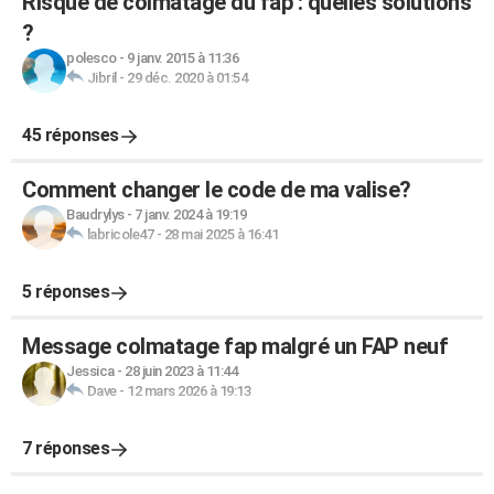
Risque de colmatage du fap : quelles solutions
?
polesco
-
9 janv. 2015 à 11:36
Jibril
-
29 déc. 2020 à 01:54
45 réponses
Comment changer le code de ma valise?
Baudrylys
-
7 janv. 2024 à 19:19
labricole47
-
28 mai 2025 à 16:41
5 réponses
Message colmatage fap malgré un FAP neuf
Jessica
-
28 juin 2023 à 11:44
Dave
-
12 mars 2026 à 19:13
7 réponses