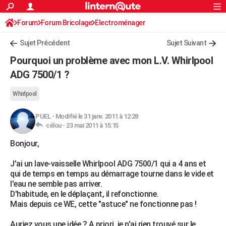
ACTUALITÉS
Forum
Forum Bricolage
Connexion
Electroménager
S'inscrire
Rechercher
Société
Education
Villes
Politique
Faits Divers
Monde
+
SPORT
Sujet Précédent
Sujet Suivant
Football
Cyclisme
Forum
Coupe du monde 2026
Tennis
Rugby
CULTURE
Pourquoi un problème avec mon L.V. Whirlpool
TNT
Cinéma
Musique
Programme TV
Streaming
Sorties cinéma
+
ADG 7500/1 ?
FINANCE
Impôts
Immobilier
Banque
Crédit
Retraite
Epargne
Risques naturels par ville
Assurance
AUTO
Whirlpool
Réserver un essai
Berlines
Forum auto
Essais
Citadines
SUV
+
HIGH-TECH
PUEL
-
Modifié le 31 janv. 2011 à 12:28
célou -
23 mai 2011 à 15:15
Meilleur smartphone
Ordinateurs
Guide high-tech
Mobiles
Internet
Jeux vidéo
+
BRICOLAGE
Bonjour,
Aménagement intérieur
Cuisine
Jardinage
+
Forum
Extérieur
Salle de bains
Rangement
WEEK-END
J'ai un lave-vaisselle Whirlpool ADG 7500/1 qui a 4 ans et
qui de temps en temps au démarrage tourne dans le vide et
Escapades
Expositions
Week-end nature
Guides de France
Patrimoine
Musées
+
LIFESTYLE
l'eau ne semble pas arriver.
D'habitude, en le déplaçant, il refonctionne.
Bien-être
Mode
+
Art de vivre
Loisirs
Modes de vie
SANTE
Mais depuis ce WE, cette "astuce" ne fonctionne pas !
Guide de la santé
Médicaments
+
Alimentation
Maladies
Sommeil
VOYAGE
Auriez vous une idée ? A priori, je n'ai rien trouvé sur le