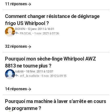
11 réponses
Comment changer résistance de dégivrage
frigo US Whirlpool ?
BOIVIN
-
13 janv. 2011 à 16:01
PASCAL
-
1 nov. 2021 à 07:36
32 réponses
Pourquoi mon sèche-linge Whirlpool AWZ
8813 ne tourne plus ?
sab66
-
18 févr. 2011 à 12:07
stf_la sudiste
-
5 nov. 2012 à 09:15
14 réponses
Pourquoi ma machine à laver s'arrête en cours
de programme ?