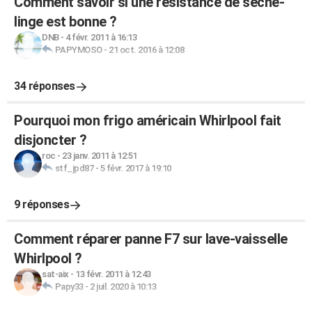
Comment savoir si une résistance de sèche-
linge est bonne ?
DNB
-
4 févr. 2011 à 16:13
PAPYMOSO
-
21 oct. 2016 à 12:08
34 réponses
Pourquoi mon frigo américain Whirlpool fait
disjoncter ?
roc
-
23 janv. 2011 à 12:51
stf_jpd87
-
5 févr. 2017 à 19:10
9 réponses
Comment réparer panne F7 sur lave-vaisselle
Whirlpool ?
sat-aix
-
13 févr. 2011 à 12:43
Papy33
-
2 juil. 2020 à 10:13