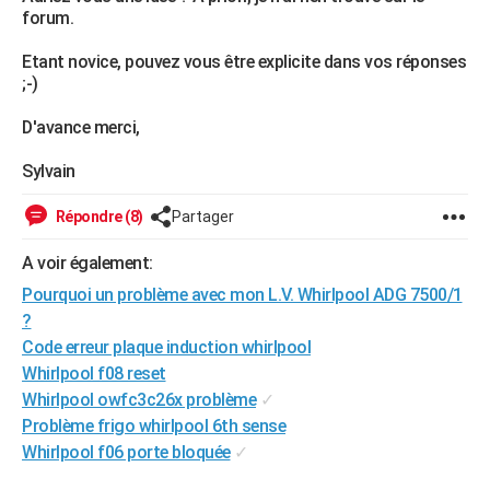
forum.
City break
Voyage de noces
Climat
Destinations
Voyage nature
Forum
+
PHOTO
Etant novice, pouvez vous être explicite dans vos réponses
GUIDES D'ACHAT
;-)
BONS PLANS
D'avance merci,
CARTE DE VOEUX
Sylvain
Carte Bonne année
Carte Pâques
Carte de Noël
Carte Saint-Valentin
Carte d'anniversaire
DICTIONNAIRE
Répondre (8)
Partager
Biographies
Expressions
Dictionnaire
Citations
Proverbes
PROGRAMME TV
A voir également:
COPAINS D'AVANT
Pourquoi un problème avec mon L.V. Whirlpool ADG 7500/1
?
Se connecter
Collèges
Universités
Service militaire
S'inscrire
Lycées
Primaires
Entreprises
Avis de recherche
AVIS DE DÉCÈS
Code erreur plaque induction whirlpool
Whirlpool f08 reset
FORUM
Whirlpool owfc3c26x problème
✓
Lifestyle
Sport
Television
Cinema
Bricolage
Culture
Auto
Voyage
Problème frigo whirlpool 6th sense
Whirlpool f06 porte bloquée
✓