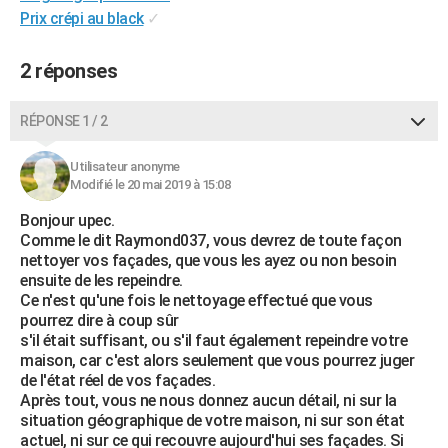
Prix crépi au black
✓
City break
Voyage de noces
Climat
Destinations
Voyage nature
Forum
+
PHOTO
GUIDES D'ACHAT
2 réponses
BONS PLANS
RÉPONSE 1 / 2
CARTE DE VOEUX
Utilisateur anonyme
Carte Bonne année
Carte Pâques
Carte de Noël
Carte Saint-Valentin
Carte d'anniversaire
Modifié le 20 mai 2019 à 15:08
DICTIONNAIRE
Bonjour upec.
Biographies
Expressions
Dictionnaire
Citations
Proverbes
PROGRAMME TV
Comme le dit Raymond037, vous devrez de toute façon
nettoyer vos façades, que vous les ayez ou non besoin
COPAINS D'AVANT
ensuite de les repeindre.
Ce n'est qu'une fois le nettoyage effectué que vous
Se connecter
Collèges
Universités
Service militaire
S'inscrire
Lycées
Primaires
Entreprises
Avis de recherche
AVIS DE DÉCÈS
pourrez dire à coup sûr
s'il était suffisant, ou s'il faut également repeindre votre
FORUM
maison, car c'est alors seulement que vous pourrez juger
de l'état réel de vos façades.
Lifestyle
Sport
Television
Cinema
Bricolage
Culture
Auto
Voyage
Après tout, vous ne nous donnez aucun détail, ni sur la
situation géographique de votre maison, ni sur son état
actuel, ni sur ce qui recouvre aujourd'hui ses façades. Si