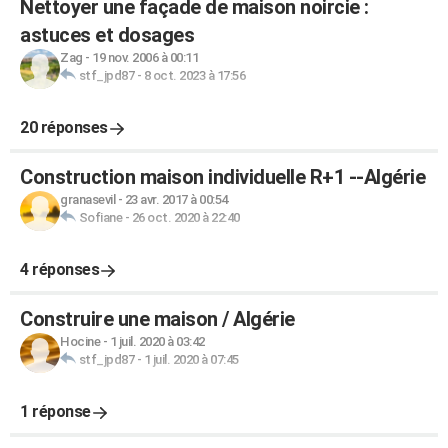
Nettoyer une façade de maison noircie :
astuces et dosages
Zag
-
19 nov. 2006 à 00:11
stf_jpd87
-
8 oct. 2023 à 17:56
20 réponses
Construction maison individuelle R+1 --Algérie
granasevil
-
23 avr. 2017 à 00:54
Sofiane
-
26 oct. 2020 à 22:40
4 réponses
Construire une maison / Algérie
Hocine
-
1 juil. 2020 à 03:42
stf_jpd87
-
1 juil. 2020 à 07:45
1 réponse