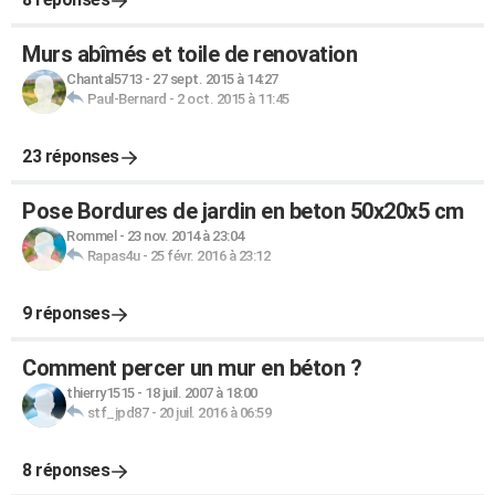
Murs abîmés et toile de renovation
Chantal5713
-
27 sept. 2015 à 14:27
Paul-Bernard
-
2 oct. 2015 à 11:45
23 réponses
Pose Bordures de jardin en beton 50x20x5 cm
Rommel
-
23 nov. 2014 à 23:04
Rapas4u
-
25 févr. 2016 à 23:12
9 réponses
Comment percer un mur en béton ?
thierry1515
-
18 juil. 2007 à 18:00
stf_jpd87
-
20 juil. 2016 à 06:59
8 réponses