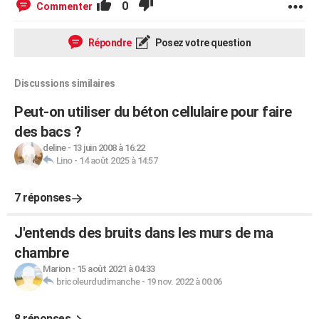
0
Commenter
Répondre
Posez votre question
Discussions similaires
Peut-on utiliser du béton cellulaire pour faire
des bacs ?
deline
-
13 juin 2008 à 16:22
Lino
-
14 août 2025 à 14:57
7 réponses
J'entends des bruits dans les murs de ma
chambre
Marion
-
15 août 2021 à 04:33
bricoleurdudimanche
-
19 nov. 2022 à 00:06
8 réponses