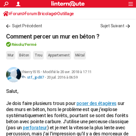
ACTUALITÉS
Forum
Forum Bricolage
Connexion
Outillage
S'inscrire
Rechercher
Société
Education
Villes
Politique
Faits Divers
Monde
+
SPORT
Sujet Précédent
Sujet Suivant
Football
Cyclisme
Forum
Coupe du monde 2026
Tennis
Rugby
CULTURE
Comment percer un mur en béton ?
TNT
Cinéma
Musique
Programme TV
Streaming
Sorties cinéma
+
FINANCE
Résolu
/Fermé
Impôts
Immobilier
Banque
Crédit
Retraite
Epargne
Risques naturels par ville
Assurance
Mur
Béton
Trou
Appartement
Métal
AUTO
Réserver un essai
Berlines
Forum auto
Essais
Citadines
SUV
+
HIGH-TECH
thierry1515
-
Modifié le 20 avr. 2018 à 17:11
stf_jpd87
-
20 juil. 2016 à 06:59
Meilleur smartphone
Ordinateurs
Guide high-tech
Mobiles
Internet
Jeux vidéo
+
BRICOLAGE
Salut,
Aménagement intérieur
Cuisine
Jardinage
+
Forum
Extérieur
Salle de bains
Rangement
WEEK-END
Je dois faire plusieurs trous pour
poser des étagères
sur
Escapades
Expositions
Week-end nature
Guides de France
Patrimoine
Musées
+
LIFESTYLE
des murs en béton, hors le problème est que j'explose
systématiquement les forêts, pourtant se sont des forêts
Bien-être
Mode
+
Art de vivre
Loisirs
Modes de vie
SANTE
béton avec pointe carbure. J'utilise une perceuse classique
(pas un
perforateur
) et je met la vitesse la plus lente avec
Guide de la santé
Médicaments
+
Alimentation
Maladies
Sommeil
VOYAGE
percussion, mais j'ai l'impression qu'il y a des morceaux de