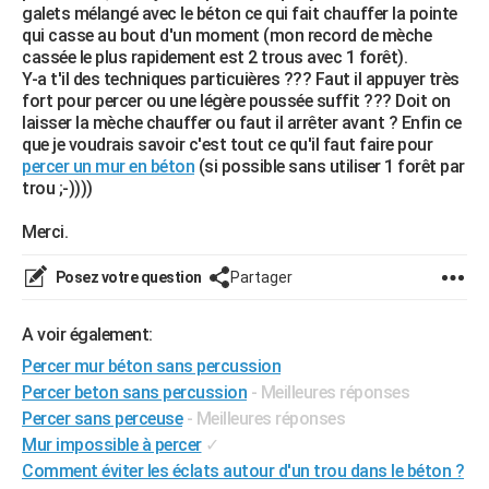
galets mélangé avec le béton ce qui fait chauffer la pointe
City break
Voyage de noces
Climat
Destinations
Voyage nature
Forum
+
PHOTO
qui casse au bout d'un moment (mon record de mèche
cassée le plus rapidement est 2 trous avec 1 forêt).
GUIDES D'ACHAT
Y-a t'il des techniques particuières ??? Faut il appuyer très
fort pour percer ou une légère poussée suffit ??? Doit on
BONS PLANS
laisser la mèche chauffer ou faut il arrêter avant ? Enfin ce
que je voudrais savoir c'est tout ce qu'il faut faire pour
CARTE DE VOEUX
percer un mur en béton
(si possible sans utiliser 1 forêt par
trou ;-))))
Carte Bonne année
Carte Pâques
Carte de Noël
Carte Saint-Valentin
Carte d'anniversaire
DICTIONNAIRE
Merci.
Biographies
Expressions
Dictionnaire
Citations
Proverbes
PROGRAMME TV
Posez votre question
Partager
COPAINS D'AVANT
Se connecter
Collèges
Universités
Service militaire
S'inscrire
Lycées
Primaires
Entreprises
Avis de recherche
A voir également:
AVIS DE DÉCÈS
Percer mur béton sans percussion
FORUM
Percer beton sans percussion
- Meilleures réponses
Percer sans perceuse
- Meilleures réponses
Lifestyle
Sport
Television
Cinema
Bricolage
Culture
Auto
Voyage
Mur impossible à percer
✓
Comment éviter les éclats autour d'un trou dans le béton ?