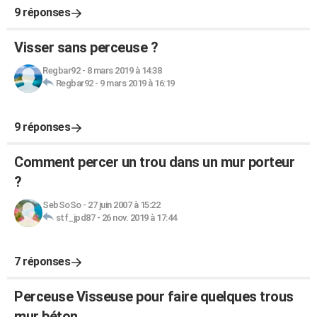
9 réponses
Visser sans perceuse ?
Regbar92
-
8 mars 2019 à 14:38
Regbar92
-
9 mars 2019 à 16:19
9 réponses
Comment percer un trou dans un mur porteur
?
SebSoSo
-
27 juin 2007 à 15:22
stf_jpd87
-
26 nov. 2019 à 17:44
7 réponses
Perceuse Visseuse pour faire quelques trous
mur béton