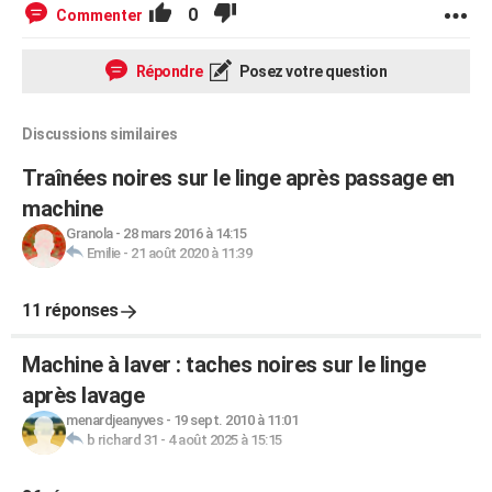
0
Commenter
Répondre
Posez votre question
Discussions similaires
Traînées noires sur le linge après passage en
machine
Granola
-
28 mars 2016 à 14:15
Emilie
-
21 août 2020 à 11:39
11 réponses
Machine à laver : taches noires sur le linge
après lavage
menardjeanyves
-
19 sept. 2010 à 11:01
b richard 31
-
4 août 2025 à 15:15