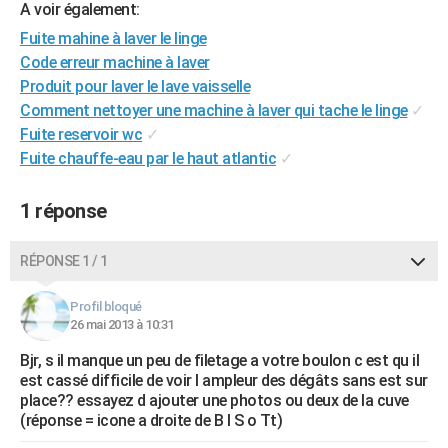
A voir également:
City break
Voyage de noces
Climat
Destinations
Voyage nature
Forum
+
PHOTO
Fuite mahine à laver le linge
Code erreur machine à laver
GUIDES D'ACHAT
Produit pour laver le lave vaisselle
BONS PLANS
Comment nettoyer une machine à laver qui tache le linge
✓
Fuite reservoir wc
✓
CARTE DE VOEUX
Fuite chauffe-eau par le haut atlantic
✓
Carte Bonne année
Carte Pâques
Carte de Noël
Carte Saint-Valentin
Carte d'anniversaire
DICTIONNAIRE
1 réponse
Biographies
Expressions
Dictionnaire
Citations
Proverbes
PROGRAMME TV
RÉPONSE 1 / 1
COPAINS D'AVANT
Se connecter
Collèges
Universités
Service militaire
S'inscrire
Lycées
Primaires
Entreprises
Avis de recherche
Profil bloqué
AVIS DE DÉCÈS
26 mai 2013 à 10:31
FORUM
Bjr, s il manque un peu de filetage a votre boulon c est qu il
est cassé difficile de voir l ampleur des dégâts sans est sur
Lifestyle
Sport
Television
Cinema
Bricolage
Culture
Auto
Voyage
place?? essayez d ajouter une photos ou deux de la cuve
(réponse = icone a droite de B I S o Tt)