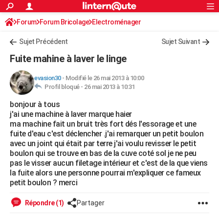
ACTUALITÉS
Forum
Forum Bricolage
Connexion
Electroménager
S'inscrire
Rechercher
Société
Education
Villes
Politique
Faits Divers
Monde
+
SPORT
Sujet Précédent
Sujet Suivant
Football
Cyclisme
Forum
Coupe du monde 2026
Tennis
Rugby
CULTURE
Fuite mahine à laver le linge
TNT
Cinéma
Musique
Programme TV
Streaming
Sorties cinéma
+
FINANCE
evasion30
-
Modifié le 26 mai 2013 à 10:00
Profil bloqué -
26 mai 2013 à 10:31
Impôts
Immobilier
Banque
Crédit
Retraite
Epargne
Risques naturels par ville
Assurance
AUTO
bonjour à tous
Réserver un essai
Berlines
Forum auto
Essais
Citadines
SUV
+
HIGH-TECH
j'ai une machine à laver marque haier
ma machine fait un bruit très fort dés l'essorage et une
Meilleur smartphone
Ordinateurs
Guide high-tech
Mobiles
Internet
Jeux vidéo
+
BRICOLAGE
fuite d'eau c'est déclencher .j'ai remarquer un petit boulon
avec un joint qui était par terre j'ai voulu revisser le petit
Aménagement intérieur
Cuisine
Jardinage
+
Forum
Extérieur
Salle de bains
Rangement
WEEK-END
boulon qui se trouve en bas de la cuve coté sol je ne peu
pas le visser aucun filetage intérieur et c'est de la que viens
Escapades
Expositions
Week-end nature
Guides de France
Patrimoine
Musées
+
LIFESTYLE
la fuite alors une personne pourrai m'expliquer ce fameux
petit boulon ? merci
Bien-être
Mode
+
Art de vivre
Loisirs
Modes de vie
SANTE
Répondre (1)
Partager
Guide de la santé
Médicaments
+
Alimentation
Maladies
Sommeil
VOYAGE