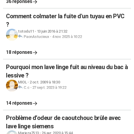
36 réponses
Comment colmater la fuite d'un tuyau en PVC
?
totodu11
-
13 juin 2016 à 21:32
PaonAstucieux
-
4 nov. 2025 à 10:22
18 réponses
Pourquoi mon lave linge fuit au niveau du bac à
lessive ?
MIOL
-
2 oct. 2009 à 18:30
C.c
-
27 sept. 2023 à 19:22
14 réponses
Problème d’odeur de caoutchouc brûle avec
lave linge siemens
Marieza7513
-
26 avr. 2020 à 15:44