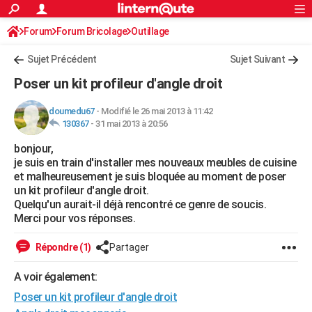
ACTUALITÉS
Forum
Forum Bricolage
Connexion
Outillage
S'inscrire
Rechercher
Société
Education
Villes
Politique
Faits Divers
Monde
+
SPORT
Sujet Précédent
Sujet Suivant
Football
Cyclisme
Forum
Coupe du monde 2026
Tennis
Rugby
CULTURE
Poser un kit profileur d'angle droit
TNT
Cinéma
Musique
Programme TV
Streaming
Sorties cinéma
+
FINANCE
doumedu67
-
Modifié le 26 mai 2013 à 11:42
130367
-
31 mai 2013 à 20:56
Impôts
Immobilier
Banque
Crédit
Retraite
Epargne
Risques naturels par ville
Assurance
AUTO
bonjour,
Réserver un essai
Berlines
Forum auto
Essais
Citadines
SUV
+
HIGH-TECH
je suis en train d'installer mes nouveaux meubles de cuisine
et malheureusement je suis bloquée au moment de poser
Meilleur smartphone
Ordinateurs
Guide high-tech
Mobiles
Internet
Jeux vidéo
+
BRICOLAGE
un kit profileur d'angle droit.
Quelqu'un aurait-il déjà rencontré ce genre de soucis.
Aménagement intérieur
Cuisine
Jardinage
+
Forum
Extérieur
Salle de bains
Rangement
WEEK-END
Merci pour vos réponses.
Escapades
Expositions
Week-end nature
Guides de France
Patrimoine
Musées
+
LIFESTYLE
Répondre (1)
Partager
Bien-être
Mode
+
Art de vivre
Loisirs
Modes de vie
SANTE
A voir également:
Poser un kit profileur d'angle droit
Guide de la santé
Médicaments
+
Alimentation
Maladies
Sommeil
VOYAGE