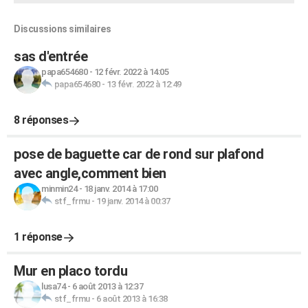
Discussions similaires
sas d'entrée
papa654680
-
12 févr. 2022 à 14:05
papa654680
-
13 févr. 2022 à 12:49
8 réponses
pose de baguette car de rond sur plafond
avec angle,comment bien
minmin24
-
18 janv. 2014 à 17:00
stf_frmu
-
19 janv. 2014 à 00:37
1 réponse
Mur en placo tordu
lusa74
-
6 août 2013 à 12:37
stf_frmu
-
6 août 2013 à 16:38