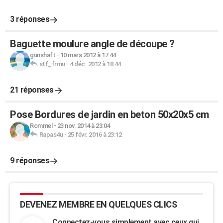
3 réponses
Baguette moulure angle de découpe ?
gunshaft
-
10 mars 2012 à 17:44
stf_frmu
-
4 déc. 2012 à 18:44
21 réponses
Pose Bordures de jardin en beton 50x20x5 cm
Rommel
-
23 nov. 2014 à 23:04
Rapas4u
-
25 févr. 2016 à 23:12
9 réponses
DEVENEZ MEMBRE EN QUELQUES CLICS
Connectez-vous simplement avec ceux qui