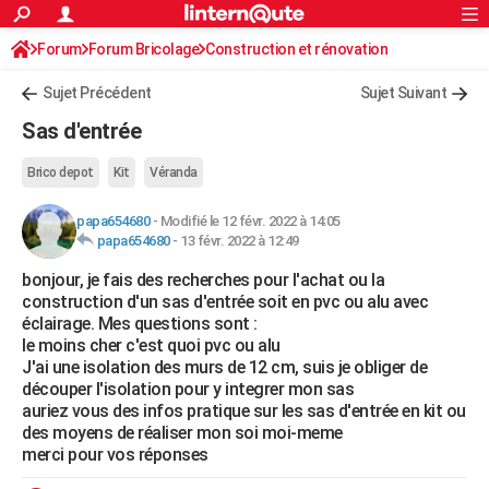
ACTUALITÉS
Forum
Forum Bricolage
Connexion
Construction et rénovation
S'inscrire
Rechercher
Société
Education
Villes
Politique
Faits Divers
Monde
+
SPORT
Sujet Précédent
Sujet Suivant
Football
Cyclisme
Forum
Coupe du monde 2026
Tennis
Rugby
CULTURE
Sas d'entrée
TNT
Cinéma
Musique
Programme TV
Streaming
Sorties cinéma
+
FINANCE
Brico depot
Kit
Véranda
Impôts
Immobilier
Banque
Crédit
Retraite
Epargne
Risques naturels par ville
Assurance
AUTO
papa654680
-
Modifié le 12 févr. 2022 à 14:05
papa654680
-
13 févr. 2022 à 12:49
Réserver un essai
Berlines
Forum auto
Essais
Citadines
SUV
+
HIGH-TECH
bonjour, je fais des recherches pour l'achat ou la
Meilleur smartphone
Ordinateurs
Guide high-tech
Mobiles
Internet
Jeux vidéo
+
BRICOLAGE
construction d'un sas d'entrée soit en pvc ou alu avec
éclairage. Mes questions sont :
Aménagement intérieur
Cuisine
Jardinage
+
Forum
Extérieur
Salle de bains
Rangement
WEEK-END
le moins cher c'est quoi pvc ou alu
J'ai une isolation des murs de 12 cm, suis je obliger de
Escapades
Expositions
Week-end nature
Guides de France
Patrimoine
Musées
+
LIFESTYLE
découper l'isolation pour y integrer mon sas
auriez vous des infos pratique sur les sas d'entrée en kit ou
Bien-être
Mode
+
Art de vivre
Loisirs
Modes de vie
SANTE
des moyens de réaliser mon soi moi-meme
merci pour vos réponses
Guide de la santé
Médicaments
+
Alimentation
Maladies
Sommeil
VOYAGE