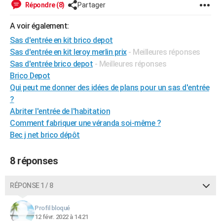
Répondre (8)
Partager
City break
Voyage de noces
Climat
Destinations
Voyage nature
Forum
+
PHOTO
A voir également:
GUIDES D'ACHAT
Sas d'entrée en kit brico depot
Sas d'entrée en kit leroy merlin prix
- Meilleures réponses
BONS PLANS
Sas d'entrée brico depot
- Meilleures réponses
CARTE DE VOEUX
Brico Depot
Qui peut me donner des idées de plans pour un sas d'entrée
Carte Bonne année
Carte Pâques
Carte de Noël
Carte Saint-Valentin
Carte d'anniversaire
DICTIONNAIRE
?
Biographies
Expressions
Dictionnaire
Citations
Proverbes
Abriter l'entrée de l'habitation
PROGRAMME TV
Comment fabriquer une véranda soi-même ?
COPAINS D'AVANT
Bec j net brico dépôt
Se connecter
Collèges
Universités
Service militaire
S'inscrire
Lycées
Primaires
Entreprises
Avis de recherche
AVIS DE DÉCÈS
8 réponses
FORUM
RÉPONSE 1 / 8
Lifestyle
Sport
Television
Cinema
Bricolage
Culture
Auto
Voyage
Profil bloqué
12 févr. 2022 à 14:21