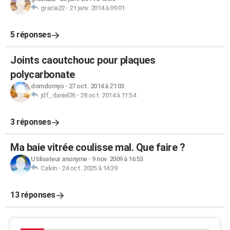
grazia22
-
21 janv. 2014 à 09:01
5 réponses
Joints caoutchouc pour plaques
polycarbonate
domdomyo
-
27 oct. 2014 à 21:03
jdf_daniel26
-
28 oct. 2014 à 11:54
3 réponses
Ma baie vitrée coulisse mal. Que faire ?
Utilisateur anonyme
-
9 nov. 2009 à 16:53
Calvin
-
24 oct. 2025 à 14:39
13 réponses