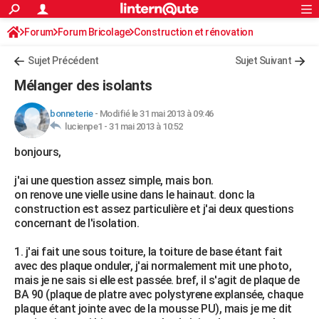
ACTUALITÉS
Forum
Forum Bricolage
Connexion
Construction et rénovation
S'inscrire
Rechercher
Société
Education
Villes
Politique
Faits Divers
Monde
+
SPORT
Charpente, toiture, combles
Sujet Précédent
Sujet Suivant
Football
Cyclisme
Forum
Coupe du monde 2026
Tennis
Rugby
CULTURE
Mélanger des isolants
TNT
Cinéma
Musique
Programme TV
Streaming
Sorties cinéma
+
FINANCE
bonneterie
-
Modifié le 31 mai 2013 à 09:46
lucienpe1 -
31 mai 2013 à 10:52
Impôts
Immobilier
Banque
Crédit
Retraite
Epargne
Risques naturels par ville
Assurance
AUTO
bonjours,
Réserver un essai
Berlines
Forum auto
Essais
Citadines
SUV
+
HIGH-TECH
j'ai une question assez simple, mais bon.
Meilleur smartphone
Ordinateurs
Guide high-tech
Mobiles
Internet
Jeux vidéo
+
BRICOLAGE
on renove une vielle usine dans le hainaut. donc la
construction est assez particulière et j'ai deux questions
Aménagement intérieur
Cuisine
Jardinage
+
Forum
Extérieur
Salle de bains
Rangement
WEEK-END
concernant de l'isolation.
Escapades
Expositions
Week-end nature
Guides de France
Patrimoine
Musées
+
LIFESTYLE
1. j'ai fait une sous toiture, la toiture de base étant fait
avec des plaque onduler, j'ai normalement mit une photo,
Bien-être
Mode
+
Art de vivre
Loisirs
Modes de vie
SANTE
mais je ne sais si elle est passée. bref, il s'agit de plaque de
BA 90 (plaque de platre avec polystyrene explansée, chaque
Guide de la santé
Médicaments
+
Alimentation
Maladies
Sommeil
VOYAGE
plaque étant jointe avec de la mousse PU), mais je me dit