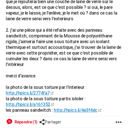
que je rejouterai bien une couche de laine de verre sur le
City break
Voyage de noces
Climat
Destinations
Voyage nature
Forum
+
dessus, alors, est ce que c'est possible ? si oui, le pare
PHOTO
vapeur, je le laisse, je l'enlève, je le met où ? dans ce cas la
laine de verre serai vers l'exterieurs
GUIDES D'ACHAT
2. j'ai une pièce qui a été refaite avec des panneau
BONS PLANS
sandwitch, comprenant de la Mousse de polyuréthane
rigide, j'aimerai faire une sous toiture avec un isolant
CARTE DE VOEUX
thermique et surtout accoustique, j'ai trouver de la laine de
Carte Bonne année
Carte Pâques
Carte de Noël
Carte Saint-Valentin
Carte d'anniversaire
verre avec cette propriéter, est ce que c'est possible de
DICTIONNAIRE
cumuler les deux ? dans ce cas la laine de verre serai vers
Biographies
Expressions
Dictionnaire
Citations
Proverbes
l'intérieur
PROGRAMME TV
merci d'avance
COPAINS D'AVANT
Se connecter
Collèges
Universités
Service militaire
S'inscrire
Lycées
Primaires
Entreprises
Avis de recherche
la photo de la sous toiture par l'interieur :
AVIS DE DÉCÈS
http://hpics.li/2774fa7
la photo de la sous toiture partis isloler :
FORUM
http://hpics.li/a161352
Lifestyle
Sport
Television
Cinema
Bricolage
Culture
Auto
Voyage
les panneau sandwitch :
http://hpics.li/4e3f4dc
Répondre (1)
Partager