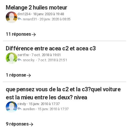
Melange 2 huiles moteur
dm1234
-
18 janv. 2020 à 19:48
renard31
-
20 janv. 2020 à 08:05
11 réponses
Différence entre acea c2 et acea c3
zertfre
-
7 oct. 2018 à 19:01
snocky.
-
7 oct. 2018 à 21:51
1 réponse
que pensez vous de la c2 et la c3?quel voiture
est la mieu entre les deux? nivea
cindy
-
15 janv. 2010 à 17:37
aurelien
-
15 janv. 2010 à 17:37
9 réponses