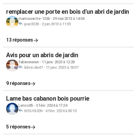
remplacer une porte en bois d'un abri de jardin
mamounette-1206
-
29 mai 2013 à 14:04
jean3328
-
2 juin 2013 à 11:03
13 réponses
Avis pour un abris de jardin
fabienseven
-
11 janv. 2023 à 12:28
labricole47
-
11 janv. 2023 à 18:07
9 réponses
Lame bas cabanon bois pourrie
Lenco85
-
3 févr. 2024 à 17:24
KIDUGUEN
-
4 févr. 2024 à 00:10
5 réponses