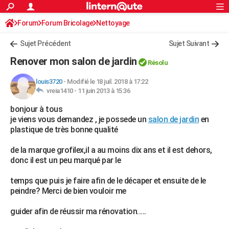
ACTUALITÉS
Forum
Forum Bricolage
Connexion
Nettoyage
S'inscrire
Rechercher
Société
Education
Villes
Politique
Faits Divers
Monde
+
SPORT
Sujet Précédent
Sujet Suivant
Football
Cyclisme
Forum
Coupe du monde 2026
Tennis
Rugby
CULTURE
Renover mon salon de jardin
Résolu
TNT
Cinéma
Musique
Programme TV
Streaming
Sorties cinéma
+
FINANCE
louis3720
-
Modifié le 18 juil. 2018 à 17:22
vreia1410 -
11 juin 2013 à 15:36
Impôts
Immobilier
Banque
Crédit
Retraite
Epargne
Risques naturels par ville
Assurance
AUTO
bonjour à tous
Réserver un essai
Berlines
Forum auto
Essais
Citadines
SUV
+
HIGH-TECH
je viens vous demandez , je possede un
salon de jardin
en
plastique de très bonne qualité
Meilleur smartphone
Ordinateurs
Guide high-tech
Mobiles
Internet
Jeux vidéo
+
BRICOLAGE
de la marque grofilex,il a au moins dix ans et il est dehors,
Aménagement intérieur
Cuisine
Jardinage
+
Forum
Extérieur
Salle de bains
Rangement
WEEK-END
donc il est un peu marqué par le
Escapades
Expositions
Week-end nature
Guides de France
Patrimoine
Musées
+
LIFESTYLE
temps que puis je faire afin de le décaper et ensuite de le
peindre? Merci de bien vouloir me
Bien-être
Mode
+
Art de vivre
Loisirs
Modes de vie
SANTE
guider afin de réussir ma rénovation.....
Guide de la santé
Médicaments
+
Alimentation
Maladies
Sommeil
VOYAGE