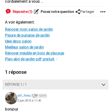
cordialement à vous ...
City break
Voyage de noces
Climat
Destinations
Voyage nature
Forum
+
PHOTO
Répondre (1)
Posez votre question
Partager
GUIDES D'ACHAT
A voir également:
BONS PLANS
Renover mon salon de jardin
Piqure de punaise de jardin
CARTE DE VOEUX
Idee deco salon
Carte Bonne année
Carte Pâques
Carte de Noël
Carte Saint-Valentin
Carte d'anniversaire
DICTIONNAIRE
Meilleur salon de jardin
Rénover meuble en bois de placage
Biographies
Expressions
Dictionnaire
Citations
Proverbes
PROGRAMME TV
Plan abri de jardin pdf gratuit
✓
COPAINS D'AVANT
1 réponse
Se connecter
Collèges
Universités
Service militaire
S'inscrire
Lycées
Primaires
Entreprises
Avis de recherche
AVIS DE DÉCÈS
RÉPONSE 1 / 1
FORUM
Lifestyle
Sport
Television
Cinema
Bricolage
Culture
Auto
Voyage
stf_frmu
12 511
3 juin 2013 à 11:45
bonjour