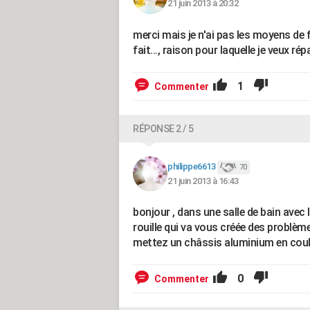
21 juin 2013 à 20:32
merci mais je n'ai pas les moyens de f
fait..., raison pour laquelle je veux répa
1
Commenter
RÉPONSE 2 / 5
philippe6613
70
21 juin 2013 à 16:43
bonjour , dans une salle de bain avec
rouille qui va vous créée des problème
mettez un châssis aluminium en couliss
0
Commenter