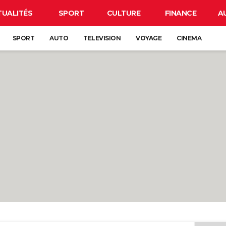
TUALITÉS
SPORT
CULTURE
FINANCE
A
SPORT
AUTO
TELEVISION
VOYAGE
CINEMA