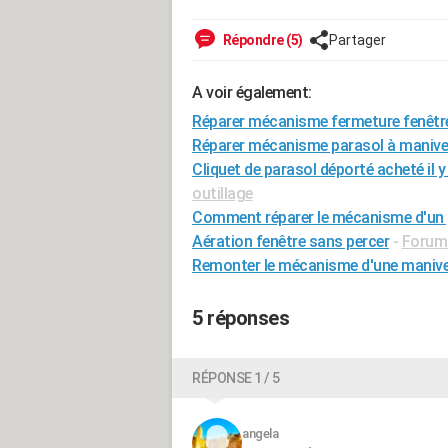
Répondre (5)
Partager
A voir également:
Réparer mécanisme fermeture fenêtr
Réparer mécanisme parasol à manivel
Cliquet de parasol déporté acheté il y
outillage
Comment réparer le mécanisme d'un p
Aération fenêtre sans percer
-
Forum 
Remonter le mécanisme d'une manivel
5 réponses
RÉPONSE 1 / 5
angela