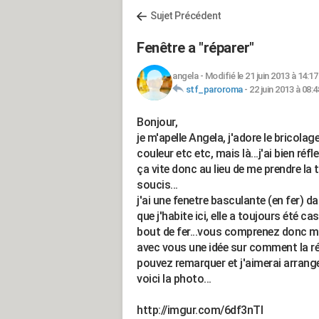
Sujet Précédent
Fenêtre a "réparer"
angela
-
Modifié le 21 juin 2013 à 14:17
stf_paroroma
-
22 juin 2013 à 08:4
Bonjour,
je m'apelle Angela, j'adore le bricolag
couleur etc etc, mais là...j'ai bien réfl
ça vite donc au lieu de me prendre la
soucis...
j'ai une fenetre basculante (en fer) da
que j'habite ici, elle a toujours été c
bout de fer...vous comprenez donc mo
avec vous une idée sur comment la r
pouvez remarquer et j'aimerai arrange
voici la photo...
http://imgur.com/6df3nTl