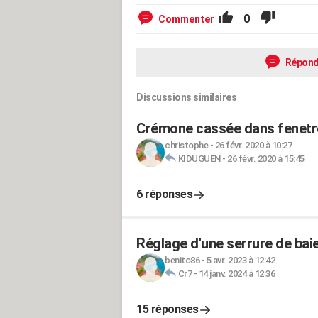
0
Commenter
Répond
Discussions similaires
Crémone cassée dans fenetre
christophe
-
26 févr. 2020 à 10:27
KIDUGUEN
-
26 févr. 2020 à 15:45
6 réponses
Réglage d'une serrure de bai
benito86
-
5 avr. 2023 à 12:42
Cr7
-
14 janv. 2024 à 12:36
15 réponses