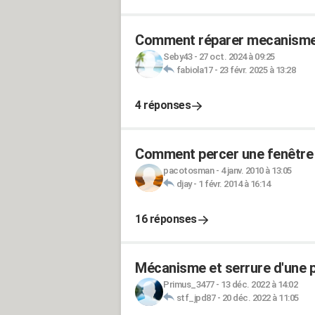
Comment réparer mecanisme d
Seby43
-
27 oct. 2024 à 09:25
fabiola17
-
23 févr. 2025 à 13:28
4 réponses
Comment percer une fenêtre e
pacotosman
-
4 janv. 2010 à 13:05
djay
-
1 févr. 2014 à 16:14
16 réponses
Mécanisme et serrure d'une 
Primus_3477
-
13 déc. 2022 à 14:02
stf_jpd87
-
20 déc. 2022 à 11:05