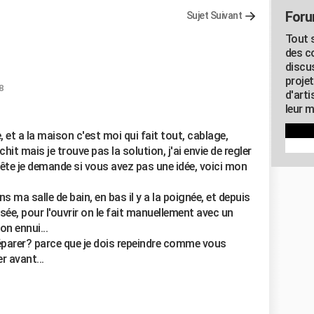
Foru
Sujet Suivant
Tout s
des c
discu
proje
8
d'art
leur m
e, et a la maison c'est moi qui fait tout, cablage,
echit mais je trouve pas la solution, j'ai envie de regler
 tête je demande si vous avez pas une idée, voici mon
ns ma salle de bain, en bas il y a la poignée, et depuis
assée, pour l'ouvrir on le fait manuellement avec un
n ennui...
éparer? parce que je dois repeindre comme vous
r avant...