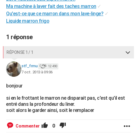
Ma machine à laver fait des taches marron
✓
City break
Voyage de noces
Climat
Destinations
Voyage nature
Forum
+
PHOTO
Qu'est-ce que ce marron dans mon lave-linge?
✓
GUIDES D'ACHAT
Liquide marron frigo
BONS PLANS
1 réponse
CARTE DE VOEUX
RÉPONSE 1 / 1
Carte Bonne année
Carte Pâques
Carte de Noël
Carte Saint-Valentin
Carte d'anniversaire
DICTIONNAIRE
stf_frmu
12 490
Biographies
Expressions
Dictionnaire
Citations
Proverbes
PROGRAMME TV
7 oct. 2013 à 09:06
COPAINS D'AVANT
bonjour
Se connecter
Collèges
Universités
Service militaire
S'inscrire
Lycées
Primaires
Entreprises
Avis de recherche
AVIS DE DÉCÈS
si en le frottant le marron ne disparait pas, c'est qu'il est
entré dans la profondeur du liner.
FORUM
soit alors le garder ainsi, soit le remplacer
Lifestyle
Sport
Television
Cinema
Bricolage
Culture
Auto
Voyage
0
Commenter