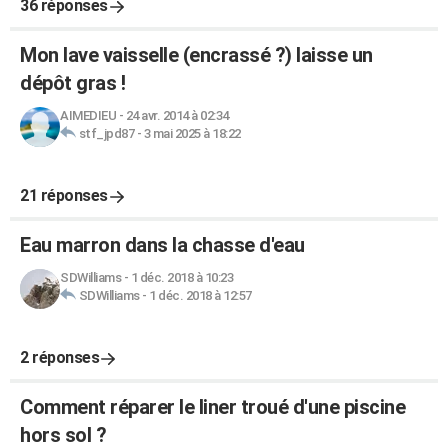
36 réponses
Mon lave vaisselle (encrassé ?) laisse un
dépôt gras !
AIMEDIEU
-
24 avr. 2014 à 02:34
stf_jpd87
-
3 mai 2025 à 18:22
21 réponses
Eau marron dans la chasse d'eau
SDWilliams
-
1 déc. 2018 à 10:23
SDWilliams
-
1 déc. 2018 à 12:57
2 réponses
Comment réparer le liner troué d'une piscine
hors sol ?