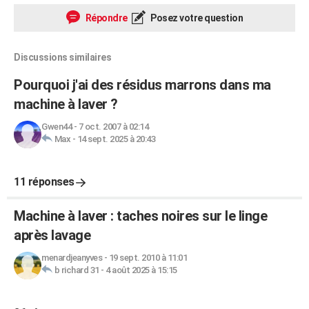
Répondre
Posez votre question
Discussions similaires
Pourquoi j'ai des résidus marrons dans ma
machine à laver ?
Gwen44
-
7 oct. 2007 à 02:14
Max
-
14 sept. 2025 à 20:43
11 réponses
Machine à laver : taches noires sur le linge
après lavage
menardjeanyves
-
19 sept. 2010 à 11:01
b richard 31
-
4 août 2025 à 15:15