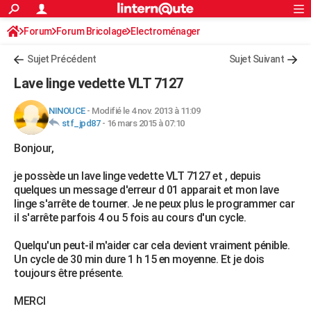
ACTUALITÉS
Forum
Forum Bricolage
Connexion
Electroménager
S'inscrire
Rechercher
Société
Education
Villes
Politique
Faits Divers
Monde
+
SPORT
Sujet Précédent
Sujet Suivant
Football
Cyclisme
Forum
Coupe du monde 2026
Tennis
Rugby
CULTURE
Lave linge vedette VLT 7127
TNT
Cinéma
Musique
Programme TV
Streaming
Sorties cinéma
+
FINANCE
NINOUCE
-
Modifié le 4 nov. 2013 à 11:09
stf_jpd87
-
16 mars 2015 à 07:10
Impôts
Immobilier
Banque
Crédit
Retraite
Epargne
Risques naturels par ville
Assurance
AUTO
Bonjour,
Réserver un essai
Berlines
Forum auto
Essais
Citadines
SUV
+
HIGH-TECH
je possède un lave linge vedette VLT 7127 et , depuis
Meilleur smartphone
Ordinateurs
Guide high-tech
Mobiles
Internet
Jeux vidéo
+
BRICOLAGE
quelques un message d'erreur d 01 apparait et mon lave
linge s'arrête de tourner. Je ne peux plus le programmer car
Aménagement intérieur
Cuisine
Jardinage
+
Forum
Extérieur
Salle de bains
Rangement
WEEK-END
il s'arrête parfois 4 ou 5 fois au cours d'un cycle.
Escapades
Expositions
Week-end nature
Guides de France
Patrimoine
Musées
+
LIFESTYLE
Quelqu'un peut-il m'aider car cela devient vraiment pénible.
Un cycle de 30 min dure 1 h 15 en moyenne. Et je dois
Bien-être
Mode
+
Art de vivre
Loisirs
Modes de vie
SANTE
toujours être présente.
Guide de la santé
Médicaments
+
Alimentation
Maladies
Sommeil
VOYAGE
MERCI