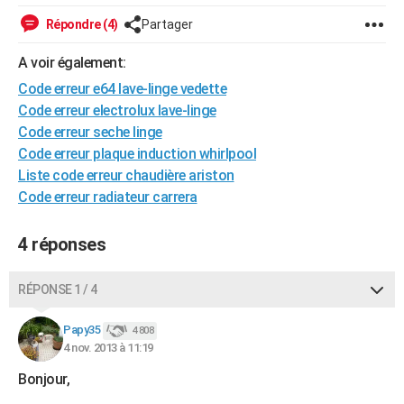
City break
Voyage de noces
Climat
Destinations
Voyage nature
Forum
+
PHOTO
Répondre (4)
Partager
GUIDES D'ACHAT
A voir également:
Code erreur e64 lave-linge vedette
BONS PLANS
Code erreur electrolux lave-linge
CARTE DE VOEUX
Code erreur seche linge
Code erreur plaque induction whirlpool
Carte Bonne année
Carte Pâques
Carte de Noël
Carte Saint-Valentin
Carte d'anniversaire
DICTIONNAIRE
Liste code erreur chaudière ariston
Code erreur radiateur carrera
Biographies
Expressions
Dictionnaire
Citations
Proverbes
PROGRAMME TV
COPAINS D'AVANT
4 réponses
Se connecter
Collèges
Universités
Service militaire
S'inscrire
Lycées
Primaires
Entreprises
Avis de recherche
AVIS DE DÉCÈS
RÉPONSE 1 / 4
FORUM
Papy35
4 808
Lifestyle
Sport
Television
Cinema
Bricolage
Culture
Auto
Voyage
4 nov. 2013 à 11:19
Bonjour,