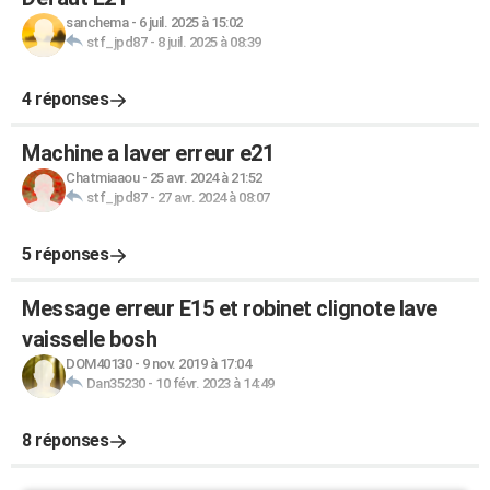
sanchema
-
6 juil. 2025 à 15:02
stf_jpd87
-
8 juil. 2025 à 08:39
4 réponses
Machine a laver erreur e21
Chatmiaaou
-
25 avr. 2024 à 21:52
stf_jpd87
-
27 avr. 2024 à 08:07
5 réponses
Message erreur E15 et robinet clignote lave
vaisselle bosh
DOM40130
-
9 nov. 2019 à 17:04
Dan35230
-
10 févr. 2023 à 14:49
8 réponses