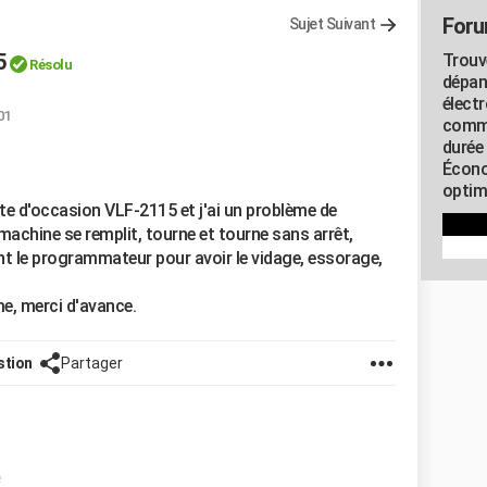
Foru
Sujet Suivant
5
Trouv
Résolu
dépan
élect
01
commu
durée
Écono
optimi
tte d'occasion VLF-2115 et j'ai un problème de
achine se remplit, tourne et tourne sans arrêt,
nt le programmateur pour avoir le vidage, essorage,
me, merci d'avance.
stion
Partager
e