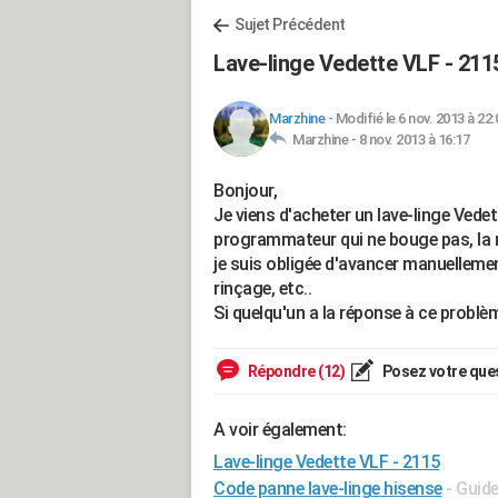
Sujet Précédent
Lave-linge Vedette VLF - 211
Marzhine
-
Modifié le 6 nov. 2013 à 22:
Marzhine -
8 nov. 2013 à 16:17
Bonjour,
Je viens d'acheter un lave-linge Vede
programmateur qui ne bouge pas, la m
je suis obligée d'avancer manuelleme
rinçage, etc..
Si quelqu'un a la réponse à ce problè
Répondre (12)
Posez votre que
A voir également:
Lave-linge Vedette VLF - 2115
Code panne lave-linge hisense
- Guid