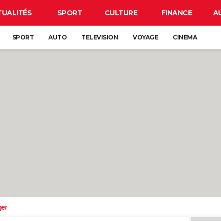
TUALITÉS
SPORT
CULTURE
FINANCE
A
SPORT
AUTO
TELEVISION
VOYAGE
CINEMA
ger