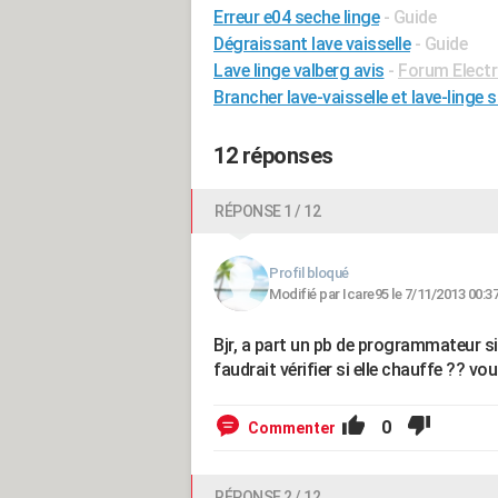
Erreur e04 seche linge
- Guide
Dégraissant lave vaisselle
- Guide
Lave linge valberg avis
-
Forum Elect
Brancher lave-vaisselle et lave-ling
12 réponses
RÉPONSE 1 / 12
Profil bloqué
Modifié par Icare95 le 7/11/2013 00:3
Bjr, a part un pb de programmateur si 
faudrait vérifier si elle chauffe ?? v
0
Commenter
RÉPONSE 2 / 12