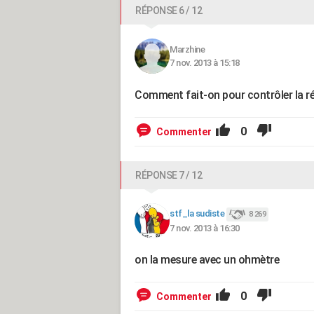
RÉPONSE 6 / 12
Marzhine
7 nov. 2013 à 15:18
Comment fait-on pour contrôler la r
0
Commenter
RÉPONSE 7 / 12
stf_la sudiste
8 269
7 nov. 2013 à 16:30
on la mesure avec un ohmètre
0
Commenter