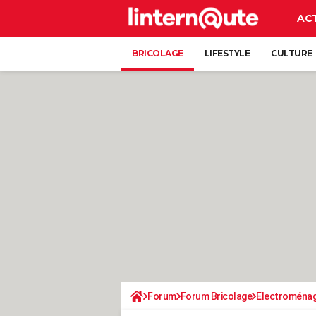
AC
BRICOLAGE
LIFESTYLE
CULTURE
Forum
Forum Bricolage
Electroména