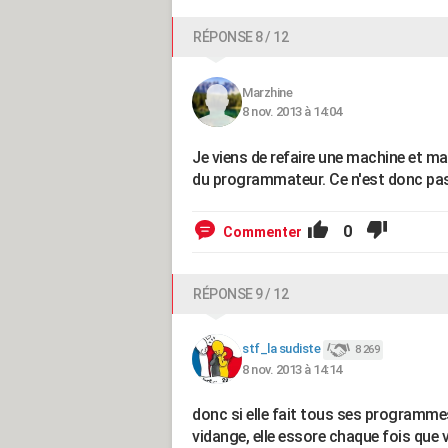
RÉPONSE 8 / 12
Marzhine
8 nov. 2013 à 14:04
Je viens de refaire une machine et ma
du programmateur. Ce n'est donc pas
0
Commenter
RÉPONSE 9 / 12
stf_la sudiste
8 269
8 nov. 2013 à 14:14
donc si elle fait tous ses programmes, c
vidange, elle essore chaque fois que