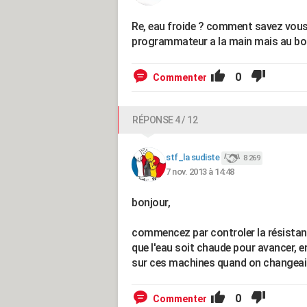
Re, eau froide ? comment savez vous
programmateur a la main mais au b
0
Commenter
RÉPONSE 4 / 12
stf_la sudiste
8 269
7 nov. 2013 à 14:48
bonjour,
commencez par controler la résista
que l'eau soit chaude pour avancer, ensu
sur ces machines quand on changeait
0
Commenter