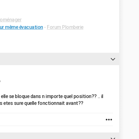
roménager
e sur même évacuation
-
Forum Plomberie
7
elle se bloque dans n importe quel position?? .. il
ous etes sure quelle fonctionnait avant??