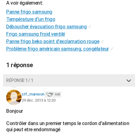
A voir également:
City break
Voyage de noces
Climat
Destinations
Voyage nature
Forum
+
PHOTO
Panne frigo samsung
Température d'un frigo
GUIDES D'ACHAT
Déboucher évacuation frigo samsung
✓
BONS PLANS
Frigo samsung froid ventilé
Panne frigo beko point d'exclamation rouge
✓
CARTE DE VOEUX
Problème frigo américain samsung, congélateur
✓
Carte Bonne année
Carte Pâques
Carte de Noël
Carte Saint-Valentin
Carte d'anniversaire
DICTIONNAIRE
1 réponse
Biographies
Expressions
Dictionnaire
Citations
Proverbes
PROGRAMME TV
RÉPONSE 1 / 1
COPAINS D'AVANT
Se connecter
Collèges
Universités
Service militaire
S'inscrire
Lycées
Primaires
Entreprises
Avis de recherche
stf_mareson
668
AVIS DE DÉCÈS
29 déc. 2013 à 12:20
FORUM
Bonjour
Lifestyle
Sport
Television
Cinema
Bricolage
Culture
Auto
Voyage
Contrôler dans un premier temps le cordon d'alimentation
qui peut etre endommagé