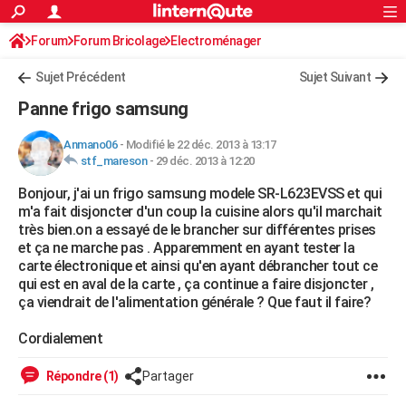
ACTUALITÉS
Forum
Forum Bricolage
Connexion
Electroménager
S'inscrire
Rechercher
Société
Education
Villes
Politique
Faits Divers
Monde
+
SPORT
Sujet Précédent
Sujet Suivant
Football
Cyclisme
Forum
Coupe du monde 2026
Tennis
Rugby
CULTURE
Panne frigo samsung
TNT
Cinéma
Musique
Programme TV
Streaming
Sorties cinéma
+
FINANCE
Anmano06
-
Modifié le 22 déc. 2013 à 13:17
stf_mareson
-
29 déc. 2013 à 12:20
Impôts
Immobilier
Banque
Crédit
Retraite
Epargne
Risques naturels par ville
Assurance
AUTO
Bonjour, j'ai un frigo samsung modele SR-L623EVSS et qui
Réserver un essai
Berlines
Forum auto
Essais
Citadines
SUV
+
HIGH-TECH
m'a fait disjoncter d'un coup la cuisine alors qu'il marchait
très bien.on a essayé de le brancher sur différentes prises
Meilleur smartphone
Ordinateurs
Guide high-tech
Mobiles
Internet
Jeux vidéo
+
BRICOLAGE
et ça ne marche pas . Apparemment en ayant tester la
carte électronique et ainsi qu'en ayant débrancher tout ce
Aménagement intérieur
Cuisine
Jardinage
+
Forum
Extérieur
Salle de bains
Rangement
WEEK-END
qui est en aval de la carte , ça continue a faire disjoncter ,
ça viendrait de l'alimentation générale ? Que faut il faire?
Escapades
Expositions
Week-end nature
Guides de France
Patrimoine
Musées
+
LIFESTYLE
Cordialement
Bien-être
Mode
+
Art de vivre
Loisirs
Modes de vie
SANTE
Répondre (1)
Partager
Guide de la santé
Médicaments
+
Alimentation
Maladies
Sommeil
VOYAGE