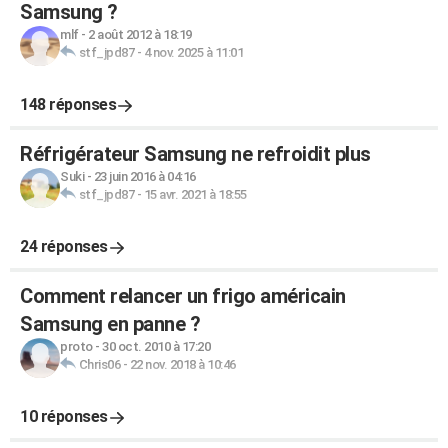
Samsung ?
mlf
-
2 août 2012 à 18:19
stf_jpd87
-
4 nov. 2025 à 11:01
148 réponses
Réfrigérateur Samsung ne refroidit plus
Suki
-
23 juin 2016 à 04:16
stf_jpd87
-
15 avr. 2021 à 18:55
24 réponses
Comment relancer un frigo américain
Samsung en panne ?
proto
-
30 oct. 2010 à 17:20
Chris06
-
22 nov. 2018 à 10:46
10 réponses