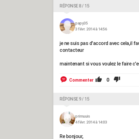
RÉPONSE 8 / 15
papy35
3 févr. 2014 à 14:56
je ne suis pas d'accord avec cela,il fa
contacteur
maintenant si vous voulez le faire c'e
0
Commenter
RÉPONSE 9 / 15
primuuis
4 févr. 2014 à 14:03
Re bonjour,