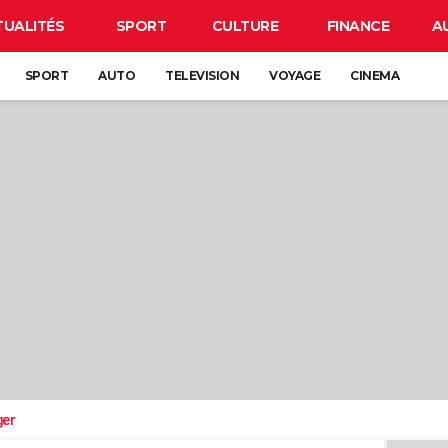
TUALITÉS
SPORT
CULTURE
FINANCE
A
SPORT
AUTO
TELEVISION
VOYAGE
CINEMA
ger