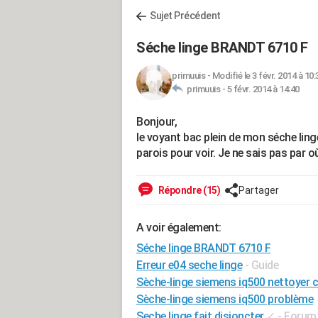
Sujet Précédent
Séche linge BRANDT 6710 F
primuuis
-
Modifié le 3 févr. 2014 à 10:
primuuis -
5 févr. 2014 à 14:40
Bonjour,
le voyant bac plein de mon séche linge
parois pour voir. Je ne sais pas par
Répondre (15)
Partager
A voir également:
Séche linge BRANDT 6710 F
Erreur e04 seche linge
- Guide
Sèche-linge siemens iq500 nettoyer 
Sèche-linge siemens iq500 problème
Seche linge fait disjoncter
✓
-
Forum 