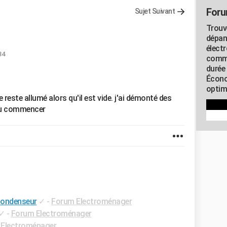
Foru
Sujet Suivant
Trouv
dépan
élect
34
commu
durée
Écono
optimi
 reste allumé alors qu'il est vide. j'ai démonté des
 où commencer
condenseur
✓
-
Forum Electroménager
✓
-
Forum Electroménager
Electroménager