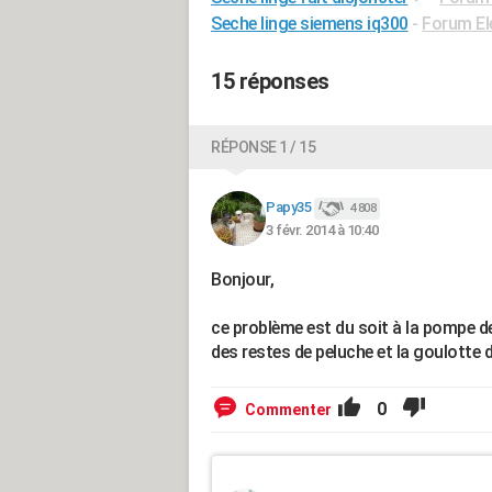
Seche linge siemens iq300
-
Forum El
15 réponses
RÉPONSE 1 / 15
Papy35
4 808
3 févr. 2014 à 10:40
Bonjour,
ce problème est du soit à la pompe d
des restes de peluche et la goulotte 
0
Commenter