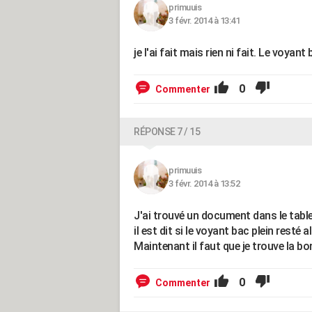
primuuis
3 févr. 2014 à 13:41
je l'ai fait mais rien ni fait. Le voyan
0
Commenter
RÉPONSE 7 / 15
primuuis
3 févr. 2014 à 13:52
J'ai trouvé un document dans le table
il est dit si le voyant bac plein resté 
Maintenant il faut que je trouve la b
0
Commenter