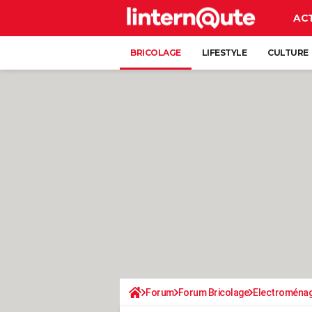
AC
BRICOLAGE
LIFESTYLE
CULTURE
Forum
Forum Bricolage
Electroména