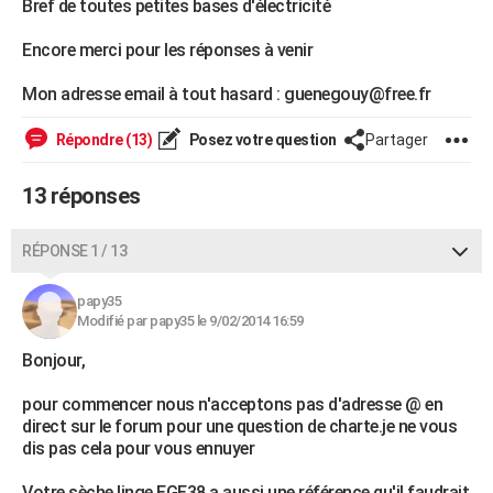
Bref de toutes petites bases d'électricité
City break
Voyage de noces
Climat
Destinations
Voyage nature
Forum
+
PHOTO
Encore merci pour les réponses à venir
GUIDES D'ACHAT
Mon adresse email à tout hasard : guenegouy@free.fr
BONS PLANS
Répondre (13)
Posez votre question
Partager
CARTE DE VOEUX
13 réponses
Carte Bonne année
Carte Pâques
Carte de Noël
Carte Saint-Valentin
Carte d'anniversaire
DICTIONNAIRE
Biographies
Expressions
Dictionnaire
Citations
Proverbes
PROGRAMME TV
RÉPONSE 1 / 13
COPAINS D'AVANT
papy35
Modifié par papy35 le 9/02/2014 16:59
Se connecter
Collèges
Universités
Service militaire
S'inscrire
Lycées
Primaires
Entreprises
Avis de recherche
AVIS DE DÉCÈS
Bonjour,
FORUM
pour commencer nous n'acceptons pas d'adresse @ en
Lifestyle
Sport
Television
Cinema
Bricolage
Culture
Auto
Voyage
direct sur le forum pour une question de charte.je ne vous
dis pas cela pour vous ennuyer
Votre sèche linge EGE38 a aussi une référence qu'il faudrait