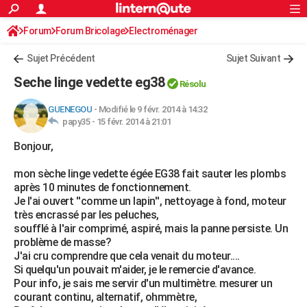
ACTUALITÉS
Forum
Forum Bricolage
Connexion
Electroménager
S'inscrire
Rechercher
Société
Education
Villes
Politique
Faits Divers
Monde
+
SPORT
Sujet Précédent
Sujet Suivant
Football
Cyclisme
Forum
Coupe du monde 2026
Tennis
Rugby
CULTURE
Seche linge vedette eg38
Résolu
TNT
Cinéma
Musique
Programme TV
Streaming
Sorties cinéma
+
FINANCE
GUENEGOU
-
Modifié le 9 févr. 2014 à 14:32
papy35 -
15 févr. 2014 à 21:01
Impôts
Immobilier
Banque
Crédit
Retraite
Epargne
Risques naturels par ville
Assurance
AUTO
Bonjour,
Réserver un essai
Berlines
Forum auto
Essais
Citadines
SUV
+
HIGH-TECH
mon sèche linge vedette égée EG38 fait sauter les plombs
Meilleur smartphone
Ordinateurs
Guide high-tech
Mobiles
Internet
Jeux vidéo
+
BRICOLAGE
après 10 minutes de fonctionnement.
Je l'ai ouvert ''comme un lapin'', nettoyage à fond, moteur
Aménagement intérieur
Cuisine
Jardinage
+
Forum
Extérieur
Salle de bains
Rangement
WEEK-END
très encrassé par les peluches,
soufflé à l'air comprimé, aspiré, mais la panne persiste. Un
Escapades
Expositions
Week-end nature
Guides de France
Patrimoine
Musées
+
LIFESTYLE
problème de masse?
J'ai cru comprendre que cela venait du moteur....
Bien-être
Mode
+
Art de vivre
Loisirs
Modes de vie
SANTE
Si quelqu'un pouvait m'aider, je le remercie d'avance.
Pour info, je sais me servir d'un multimètre. mesurer un
Guide de la santé
Médicaments
+
Alimentation
Maladies
Sommeil
VOYAGE
courant continu, alternatif, ohmmètre,