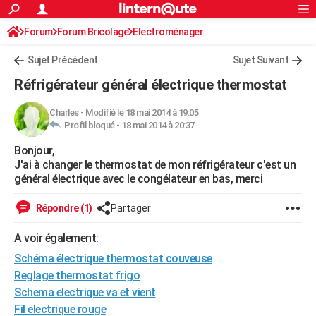
ACTUALITÉS
Forum
Forum Bricolage
Connexion
Electroménager
S'inscrire
Rechercher
Société
Education
Villes
Politique
Faits Divers
Monde
+
SPORT
Sujet Précédent
Sujet Suivant
Football
Cyclisme
Forum
Coupe du monde 2026
Tennis
Rugby
CULTURE
Réfrigérateur général électrique thermostat
TNT
Cinéma
Musique
Programme TV
Streaming
Sorties cinéma
+
FINANCE
Charles
-
Modifié le 18 mai 2014 à 19:05
Profil bloqué -
18 mai 2014 à 20:37
Impôts
Immobilier
Banque
Crédit
Retraite
Epargne
Risques naturels par ville
Assurance
AUTO
Bonjour,
Réserver un essai
Berlines
Forum auto
Essais
Citadines
SUV
+
HIGH-TECH
J'ai à changer le thermostat de mon réfrigérateur c'est un
général électrique avec le congélateur en bas, merci
Meilleur smartphone
Ordinateurs
Guide high-tech
Mobiles
Internet
Jeux vidéo
+
BRICOLAGE
Répondre (1)
Partager
Aménagement intérieur
Cuisine
Jardinage
+
Forum
Extérieur
Salle de bains
Rangement
WEEK-END
A voir également:
Escapades
Expositions
Week-end nature
Guides de France
Patrimoine
Musées
+
LIFESTYLE
Schéma électrique thermostat couveuse
Bien-être
Mode
+
Art de vivre
Loisirs
Modes de vie
Reglage thermostat frigo
SANTE
Schema electrique va et vient
Guide de la santé
Médicaments
+
Alimentation
Maladies
Sommeil
VOYAGE
Fil electrique rouge