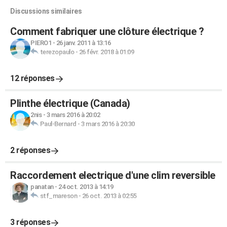
Discussions similaires
Comment fabriquer une clôture électrique ?
PIERO1
-
26 janv. 2011 à 13:16
terezopaulo
-
26 févr. 2018 à 01:09
12 réponses
Plinthe électrique (Canada)
2nis
-
3 mars 2016 à 20:02
Paul-Bernard
-
3 mars 2016 à 20:30
2 réponses
Raccordement electrique d'une clim reversible
panatan
-
24 oct. 2013 à 14:19
stf_mareson
-
26 oct. 2013 à 02:55
3 réponses