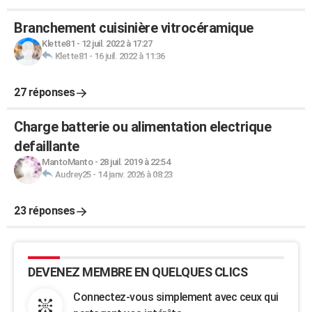
Branchement cuisinière vitrocéramique
Klette81
-
12 juil. 2022 à 17:27
Klette81
-
16 juil. 2022 à 11:36
27 réponses
Charge batterie ou alimentation electrique
defaillante
MantoManto
-
28 juil. 2019 à 22:54
Audrey25
-
14 janv. 2026 à 08:23
23 réponses
DEVENEZ MEMBRE EN QUELQUES CLICS
Connectez-vous simplement avec ceux qui