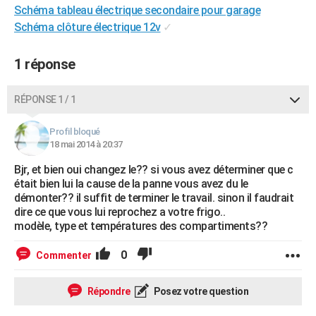
Schéma tableau électrique secondaire pour garage
City break
Voyage de noces
Climat
Destinations
Voyage nature
Forum
+
PHOTO
Schéma clôture électrique 12v
✓
GUIDES D'ACHAT
1 réponse
BONS PLANS
RÉPONSE 1 / 1
CARTE DE VOEUX
Carte Bonne année
Carte Pâques
Carte de Noël
Carte Saint-Valentin
Carte d'anniversaire
DICTIONNAIRE
Profil bloqué
18 mai 2014 à 20:37
Biographies
Expressions
Dictionnaire
Citations
Proverbes
PROGRAMME TV
Bjr, et bien oui changez le?? si vous avez déterminer que c
était bien lui la cause de la panne vous avez du le
COPAINS D'AVANT
démonter?? il suffit de terminer le travail. sinon il faudrait
dire ce que vous lui reprochez a votre frigo..
Se connecter
Collèges
Universités
Service militaire
S'inscrire
Lycées
Primaires
Entreprises
Avis de recherche
AVIS DE DÉCÈS
modèle, type et températures des compartiments??
FORUM
0
Commenter
Lifestyle
Sport
Television
Cinema
Bricolage
Culture
Auto
Voyage
Répondre
Posez votre question