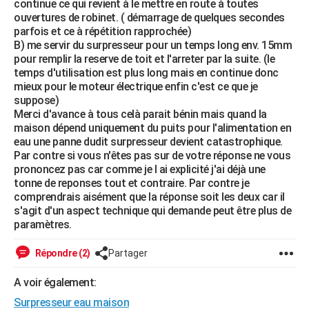
continue ce qui revient à le mettre en route à toutes
City break
Voyage de noces
Climat
Destinations
Voyage nature
Forum
+
ouvertures de robinet. ( démarrage de quelques secondes
PHOTO
parfois et ce à répétition rapprochée)
B) me servir du surpresseur pour un temps long env. 15mm
GUIDES D'ACHAT
pour remplir la reserve de toit et l'arreter par la suite. (le
temps d'utilisation est plus long mais en continue donc
BONS PLANS
mieux pour le moteur électrique enfin c'est ce que je
suppose)
CARTE DE VOEUX
Merci d'avance à tous celà parait bénin mais quand la
Carte Bonne année
Carte Pâques
Carte de Noël
Carte Saint-Valentin
Carte d'anniversaire
maison dépend uniquement du puits pour l'alimentation en
DICTIONNAIRE
eau une panne dudit surpresseur devient catastrophique.
Biographies
Expressions
Dictionnaire
Citations
Proverbes
Par contre si vous n'êtes pas sur de votre réponse ne vous
PROGRAMME TV
prononcez pas car comme je l ai explicité j'ai déjà une
tonne de reponses tout et contraire. Par contre je
COPAINS D'AVANT
comprendrais aisément que la réponse soit les deux car il
Se connecter
Collèges
Universités
Service militaire
S'inscrire
Lycées
Primaires
Entreprises
Avis de recherche
s'agit d'un aspect technique qui demande peut être plus de
AVIS DE DÉCÈS
paramètres.
FORUM
Répondre (2)
Partager
Lifestyle
Sport
Television
Cinema
Bricolage
Culture
Auto
Voyage
A voir également:
Surpresseur eau maison