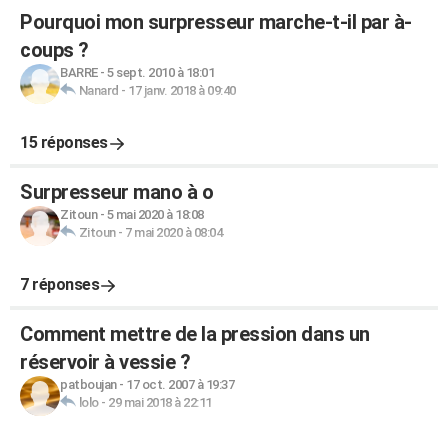
Pourquoi mon surpresseur marche-t-il par à-
coups ?
BARRE
-
5 sept. 2010 à 18:01
Nanard
-
17 janv. 2018 à 09:40
15 réponses
Surpresseur mano à o
Zitoun
-
5 mai 2020 à 18:08
Zitoun
-
7 mai 2020 à 08:04
7 réponses
Comment mettre de la pression dans un
réservoir à vessie ?
patboujan
-
17 oct. 2007 à 19:37
lolo
-
29 mai 2018 à 22:11