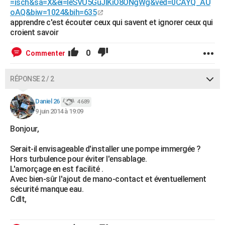
=isch&sa=X&ei=leSVU5GuJIKiO8ONgWg&ved=0CAYQ_AU
oAQ&biw=1024&bih=635
apprendre c'est écouter ceux qui savent et ignorer ceux qui
croient savoir
0
Commenter
RÉPONSE 2 / 2
Daniel 26
4 689
9 juin 2014 à 19:09
Bonjour,
Serait-il envisageable d'installer une pompe immergée ?
Hors turbulence pour éviter l'ensablage.
L'amorçage en est facilité .
Avec bien-sûr l'ajout de mano-contact et éventuellement
sécurité manque eau.
Cdlt,