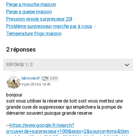
Piege a mouche maison
Piege a guepe maison
Pression vessie surpresseur 20l
✓
Problème surpresseur marche par à coup
✓
Temperature frigo maison
2 réponses
RÉPONSE 1 / 2
labricole47
2 871
9 juin 2014 à 18:49
bonjour
soit vous utiliser la réserve de toit soit vous mettez une
grande cuve de suppresseur qui empêchera la pompe de
démarrer souvent puisque grande reserve
--
https://www.google.fr/search?
q=cuve+de+surpresseur+100l&espv=2&source=lnms&tbm