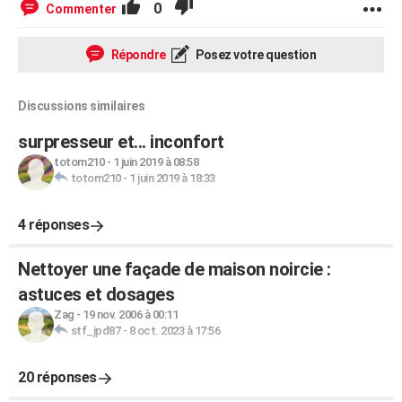
0
Commenter
Répondre
Posez votre question
Discussions similaires
surpresseur et... inconfort
totom210
-
1 juin 2019 à 08:58
totom210
-
1 juin 2019 à 18:33
4 réponses
Nettoyer une façade de maison noircie :
astuces et dosages
Zag
-
19 nov. 2006 à 00:11
stf_jpd87
-
8 oct. 2023 à 17:56
20 réponses