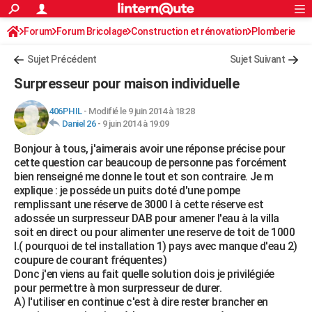
ACTUALITÉS
Forum
Forum Bricolage
Connexion
Construction et rénovation
S'inscrire
Plomberie
Rechercher
Société
Education
Villes
Politique
Faits Divers
Monde
+
SPORT
Sujet Précédent
Sujet Suivant
Football
Cyclisme
Forum
Coupe du monde 2026
Tennis
Rugby
CULTURE
Surpresseur pour maison individuelle
TNT
Cinéma
Musique
Programme TV
Streaming
Sorties cinéma
+
FINANCE
406PHIL
-
Modifié le 9 juin 2014 à 18:28
Daniel 26
-
9 juin 2014 à 19:09
Impôts
Immobilier
Banque
Crédit
Retraite
Epargne
Risques naturels par ville
Assurance
AUTO
Bonjour à tous, j'aimerais avoir une réponse précise pour
Réserver un essai
Berlines
Forum auto
Essais
Citadines
SUV
+
HIGH-TECH
cette question car beaucoup de personne pas forcément
bien renseigné me donne le tout et son contraire. Je m
Meilleur smartphone
Ordinateurs
Guide high-tech
Mobiles
Internet
Jeux vidéo
+
BRICOLAGE
explique : je posséde un puits doté d'une pompe
remplissant une réserve de 3000 l à cette réserve est
Aménagement intérieur
Cuisine
Jardinage
+
Forum
Extérieur
Salle de bains
Rangement
WEEK-END
adossée un surpresseur DAB pour amener l'eau à la villa
soit en direct ou pour alimenter une reserve de toit de 1000
Escapades
Expositions
Week-end nature
Guides de France
Patrimoine
Musées
+
LIFESTYLE
l.( pourquoi de tel installation 1) pays avec manque d'eau 2)
coupure de courant fréquentes)
Bien-être
Mode
+
Art de vivre
Loisirs
Modes de vie
SANTE
Donc j'en viens au fait quelle solution dois je privilégiée
pour permettre à mon surpresseur de durer.
Guide de la santé
Médicaments
+
Alimentation
Maladies
Sommeil
VOYAGE
A) l'utiliser en continue c'est à dire rester brancher en