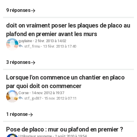
9 réponses
doit on vraiment poser les plaques de placo au
plafond en premier avant les murs
guylaine
-
2 févr. 2013 à 14:02
stf_frmu
-
13 févr. 2013 à 17:40
3 réponses
Lorsque l'on commence un chantier en placo
par quoi doit on commencer
Corse
-
14 nov. 2012 à 19:37
stf_jpd87
-
15 nov. 2012 à 07:11
1 réponse
Pose de placo : mur ou plafond en premier ?
Utilisateur anonyme
-
2 août 2010 à 19:54