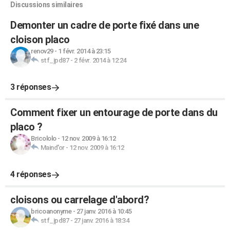
Discussions similaires
Demonter un cadre de porte fixé dans une
cloison placo
renov29
-
1 févr. 2014 à 23:15
stf_jpd87
-
2 févr. 2014 à 12:24
3 réponses
Comment fixer un entourage de porte dans du
placo ?
Bricololo
-
12 nov. 2009 à 16:12
Maind'or
-
12 nov. 2009 à 16:12
4 réponses
cloisons ou carrelage d'abord?
bricoanonyme
-
27 janv. 2016 à 10:45
stf_jpd87
-
27 janv. 2016 à 18:34