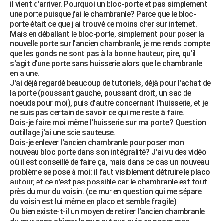
il vient d'arriver. Pourquoi un bloc-porte et pas simplement
City break
Voyage de noces
Climat
Destinations
Voyage nature
Forum
+
PHOTO
une porte puisque j'ai le chambranle? Parce que le bloc-
porte était ce que j'ai trouvé de moins cher sur internet.
GUIDES D'ACHAT
Mais en déballant le bloc-porte, simplement pour poser la
nouvelle porte sur l'ancien chambranle, je me rends compte
BONS PLANS
que les gonds ne sont pas à la bonne hauteur, pire, qu'il
s'agit d'une porte sans huisserie alors que le chambranle
CARTE DE VOEUX
en a une.
J'ai déjà regardé beaucoup de tutoriels, déjà pour l'achat de
Carte Bonne année
Carte Pâques
Carte de Noël
Carte Saint-Valentin
Carte d'anniversaire
DICTIONNAIRE
la porte (poussant gauche, poussant droit, un sac de
noeuds pour moi), puis d'autre concernant l'huisserie, et je
Biographies
Expressions
Dictionnaire
Citations
Proverbes
PROGRAMME TV
ne suis pas certain de savoir ce qui me reste à faire.
Dois-je faire moi même l'huisserie sur ma porte? Question
COPAINS D'AVANT
outillage j'ai une scie sauteuse.
Dois-je enlever l'ancien chambranle pour poser mon
Se connecter
Collèges
Universités
Service militaire
S'inscrire
Lycées
Primaires
Entreprises
Avis de recherche
nouveau bloc porte dans son intégralité? J'ai vu des vidéo
AVIS DE DÉCÈS
où il est conseillé de faire ça, mais dans ce cas un nouveau
problème se pose à moi: il faut visiblement détruire le placo
FORUM
autour, et ce n'est pas possible car le chambranle est tout
Lifestyle
Sport
Television
Cinema
Bricolage
Culture
Auto
Voyage
près du mur du voisin. (ce mur en question qui me sépare
du voisin est lui même en placo et semble fragile)
Ou bien existe-t-il un moyen de retirer l'ancien chambranle