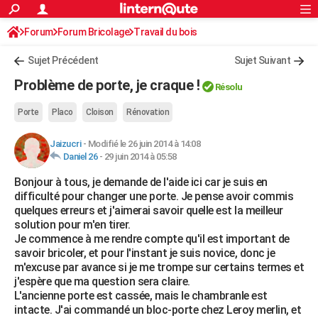
ACTUALITÉS
Forum
Forum Bricolage
Connexion
Travail du bois
S'inscrire
Rechercher
Société
Education
Villes
Politique
Faits Divers
Monde
+
SPORT
Sujet Précédent
Sujet Suivant
Football
Cyclisme
Forum
Coupe du monde 2026
Tennis
Rugby
CULTURE
Problème de porte, je craque !
Résolu
TNT
Cinéma
Musique
Programme TV
Streaming
Sorties cinéma
+
FINANCE
Porte
Placo
Cloison
Rénovation
Impôts
Immobilier
Banque
Crédit
Retraite
Epargne
Risques naturels par ville
Assurance
AUTO
Jaizucri
-
Modifié le 26 juin 2014 à 14:08
Daniel 26
-
29 juin 2014 à 05:58
Réserver un essai
Berlines
Forum auto
Essais
Citadines
SUV
+
HIGH-TECH
Bonjour à tous, je demande de l'aide ici car je suis en
Meilleur smartphone
Ordinateurs
Guide high-tech
Mobiles
Internet
Jeux vidéo
+
BRICOLAGE
difficulté pour changer une porte. Je pense avoir commis
quelques erreurs et j'aimerai savoir quelle est la meilleur
Aménagement intérieur
Cuisine
Jardinage
+
Forum
Extérieur
Salle de bains
Rangement
WEEK-END
solution pour m'en tirer.
Je commence à me rendre compte qu'il est important de
Escapades
Expositions
Week-end nature
Guides de France
Patrimoine
Musées
+
LIFESTYLE
savoir bricoler, et pour l'instant je suis novice, donc je
m'excuse par avance si je me trompe sur certains termes et
Bien-être
Mode
+
Art de vivre
Loisirs
Modes de vie
SANTE
j'espère que ma question sera claire.
L'ancienne porte est cassée, mais le chambranle est
Guide de la santé
Médicaments
+
Alimentation
Maladies
Sommeil
VOYAGE
intacte. J'ai commandé un bloc-porte chez Leroy merlin, et