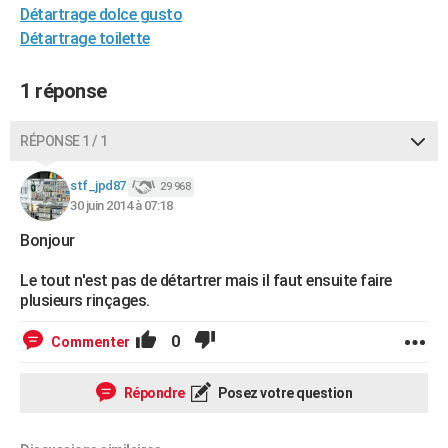
Détartrage dolce gusto
City break
Voyage de noces
Climat
Destinations
Voyage nature
Forum
+
PHOTO
Détartrage toilette
GUIDES D'ACHAT
1 réponse
BONS PLANS
RÉPONSE 1 / 1
CARTE DE VOEUX
Carte Bonne année
Carte Pâques
Carte de Noël
Carte Saint-Valentin
Carte d'anniversaire
DICTIONNAIRE
stf_jpd87
29 968
30 juin 2014 à 07:18
Biographies
Expressions
Dictionnaire
Citations
Proverbes
PROGRAMME TV
Bonjour
COPAINS D'AVANT
Le tout n'est pas de détartrer mais il faut ensuite faire
plusieurs rinçages.
Se connecter
Collèges
Universités
Service militaire
S'inscrire
Lycées
Primaires
Entreprises
Avis de recherche
AVIS DE DÉCÈS
0
Commenter
FORUM
Lifestyle
Sport
Television
Cinema
Bricolage
Culture
Auto
Voyage
Répondre
Posez votre question