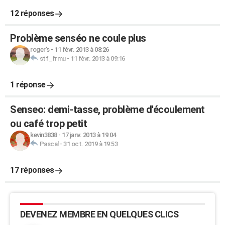
12 réponses
Problème senséo ne coule plus
roger's
-
11 févr. 2013 à 08:26
stf_frmu
-
11 févr. 2013 à 09:16
1 réponse
Senseo: demi-tasse, problème d'écoulement
ou café trop petit
kevin3838
-
17 janv. 2013 à 19:04
Pascal
-
31 oct. 2019 à 19:53
17 réponses
DEVENEZ MEMBRE EN QUELQUES CLICS