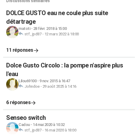
Discussions similaires
DOLCE GUSTO eau ne coule plus suite
détartrage
matoti
-
28 févr. 2018 à 15:00
stf_jpd87
-
12 mars 2022 à 18:00
11 réponses
Dolce Gusto Circolo : la pompe n'aspire plus
l'eau
Lilou69100
-
9 nov. 2015 à 16:47
Johndoe
-
29 août 2025 à 14:16
6 réponses
Senseo switch
Cadou
-
14 mai 2020 à 10:32
stf_jpd87
-
16 mai 2020 à 18:00