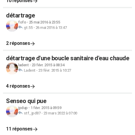
10 réponses
détartrage
fofo
-
25 mai 2016 à 23:55
gt.55
-
26 mai 2016 à 13:47
2 réponses
détartrage d'une boucle sanitaire d'eau chaude
ladent
-
23 févr. 2015 à 08:34
Ladent
-
23 févr. 2015 à 10:27
4 réponses
Senseo qui pue
jpdup
-
1 févr. 2015 à 09:59
stf_jpd87
-
23 mars 2022 à 07:00
11 réponses