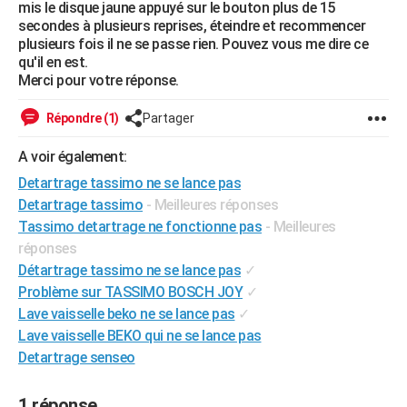
mis le disque jaune appuyé sur le bouton plus de 15
City break
Voyage de noces
Climat
Destinations
Voyage nature
Forum
+
PHOTO
secondes à plusieurs reprises, éteindre et recommencer
plusieurs fois il ne se passe rien. Pouvez vous me dire ce
GUIDES D'ACHAT
qu'il en est.
Merci pour votre réponse.
BONS PLANS
Répondre (1)
Partager
CARTE DE VOEUX
A voir également:
Carte Bonne année
Carte Pâques
Carte de Noël
Carte Saint-Valentin
Carte d'anniversaire
DICTIONNAIRE
Detartrage tassimo ne se lance pas
Biographies
Expressions
Dictionnaire
Citations
Proverbes
Detartrage tassimo
- Meilleures réponses
PROGRAMME TV
Tassimo detartrage ne fonctionne pas
- Meilleures
COPAINS D'AVANT
réponses
Détartrage tassimo ne se lance pas
✓
Se connecter
Collèges
Universités
Service militaire
S'inscrire
Lycées
Primaires
Entreprises
Avis de recherche
AVIS DE DÉCÈS
Problème sur TASSIMO BOSCH JOY
✓
Lave vaisselle beko ne se lance pas
✓
FORUM
Lave vaisselle BEKO qui ne se lance pas
Lifestyle
Sport
Television
Cinema
Bricolage
Culture
Auto
Voyage
Detartrage senseo
1 réponse