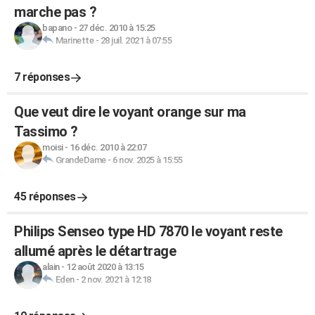
marche pas ?
bapano
-
27 déc. 2010 à 15:25
Marinette
-
28 juil. 2021 à 07:55
7 réponses
Que veut dire le voyant orange sur ma
Tassimo ?
moisi
-
16 déc. 2010 à 22:07
GrandeDame
-
6 nov. 2025 à 15:55
45 réponses
Philips Senseo type HD 7870 le voyant reste
allumé après le détartrage
alain
-
12 août 2020 à 13:15
Eden
-
2 nov. 2021 à 12:18