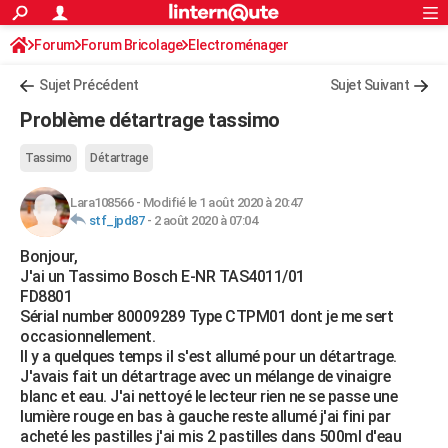
ACTUALITÉS
Forum
Forum Bricolage
Connexion
Electroménager
S'inscrire
Rechercher
Société
Education
Villes
Politique
Faits Divers
Monde
+
SPORT
Sujet Précédent
Sujet Suivant
Football
Cyclisme
Forum
Coupe du monde 2026
Tennis
Rugby
CULTURE
Problème détartrage tassimo
TNT
Cinéma
Musique
Programme TV
Streaming
Sorties cinéma
+
FINANCE
Tassimo
Détartrage
Impôts
Immobilier
Banque
Crédit
Retraite
Epargne
Risques naturels par ville
Assurance
AUTO
Lara108566
-
Modifié le 1 août 2020 à 20:47
stf_jpd87
-
2 août 2020 à 07:04
Réserver un essai
Berlines
Forum auto
Essais
Citadines
SUV
+
HIGH-TECH
Bonjour,
Meilleur smartphone
Ordinateurs
Guide high-tech
Mobiles
Internet
Jeux vidéo
+
BRICOLAGE
J'ai un Tassimo Bosch E-NR TAS4011/01
FD8801
Aménagement intérieur
Cuisine
Jardinage
+
Forum
Extérieur
Salle de bains
Rangement
WEEK-END
Sérial number 80009289 Type CTPM01 dont je me sert
occasionnellement.
Escapades
Expositions
Week-end nature
Guides de France
Patrimoine
Musées
+
LIFESTYLE
Il y a quelques temps il s'est allumé pour un détartrage.
J'avais fait un détartrage avec un mélange de vinaigre
Bien-être
Mode
+
Art de vivre
Loisirs
Modes de vie
SANTE
blanc et eau. J'ai nettoyé le lecteur rien ne se passe une
lumière rouge en bas à gauche reste allumé j'ai fini par
Guide de la santé
Médicaments
+
Alimentation
Maladies
Sommeil
VOYAGE
acheté les pastilles j'ai mis 2 pastilles dans 500ml d'eau