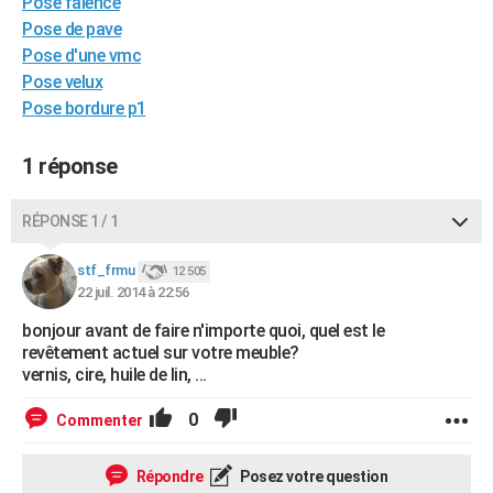
Pose faience
City break
Voyage de noces
Climat
Destinations
Voyage nature
Forum
+
PHOTO
Pose de pave
Pose d'une vmc
GUIDES D'ACHAT
Pose velux
Pose bordure p1
BONS PLANS
CARTE DE VOEUX
1 réponse
Carte Bonne année
Carte Pâques
Carte de Noël
Carte Saint-Valentin
Carte d'anniversaire
DICTIONNAIRE
RÉPONSE 1 / 1
Biographies
Expressions
Dictionnaire
Citations
Proverbes
PROGRAMME TV
stf_frmu
12 505
22 juil. 2014 à 22:56
COPAINS D'AVANT
bonjour avant de faire n'importe quoi, quel est le
Se connecter
Collèges
Universités
Service militaire
S'inscrire
Lycées
Primaires
Entreprises
Avis de recherche
AVIS DE DÉCÈS
revêtement actuel sur votre meuble?
vernis, cire, huile de lin, ...
FORUM
0
Commenter
Lifestyle
Sport
Television
Cinema
Bricolage
Culture
Auto
Voyage
Répondre
Posez votre question