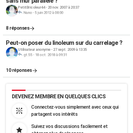
sans mur parallèle ?
PetitBricoleur44
-
20 nov. 2007 à 20:37
Nuno
-
5 juin 2012 à 08:00
8 réponses
Peut-on poser du linoleum sur du carrelage ?
Utilisateur anonyme
-
27 sept. 2009 à 13:35
gt.55
-
18 oct. 2018 à 09:31
10 réponses
DEVENEZ MEMBRE EN QUELQUES CLICS
Connectez-vous simplement avec ceux qui
partagent vos intérêts
Suivez vos discussions facilement et