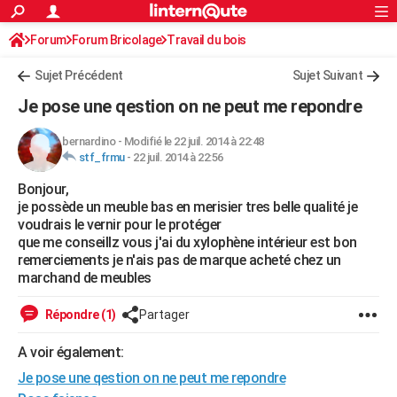
ACTUALITÉS
Forum
Forum Bricolage
Connexion
Travail du bois
S'inscrire
Rechercher
Société
Education
Villes
Politique
Faits Divers
Monde
+
SPORT
Sujet Précédent
Sujet Suivant
Football
Cyclisme
Forum
Coupe du monde 2026
Tennis
Rugby
CULTURE
Je pose une qestion on ne peut me repondre
TNT
Cinéma
Musique
Programme TV
Streaming
Sorties cinéma
+
FINANCE
bernardino
-
Modifié le 22 juil. 2014 à 22:48
stf_frmu
-
22 juil. 2014 à 22:56
Impôts
Immobilier
Banque
Crédit
Retraite
Epargne
Risques naturels par ville
Assurance
AUTO
Bonjour,
Réserver un essai
Berlines
Forum auto
Essais
Citadines
SUV
+
HIGH-TECH
je possède un meuble bas en merisier tres belle qualité je
voudrais le vernir pour le protéger
Meilleur smartphone
Ordinateurs
Guide high-tech
Mobiles
Internet
Jeux vidéo
+
BRICOLAGE
que me conseillz vous j'ai du xylophène intérieur est bon
remerciements je n'ais pas de marque acheté chez un
Aménagement intérieur
Cuisine
Jardinage
+
Forum
Extérieur
Salle de bains
Rangement
WEEK-END
marchand de meubles
Escapades
Expositions
Week-end nature
Guides de France
Patrimoine
Musées
+
LIFESTYLE
Répondre (1)
Partager
Bien-être
Mode
+
Art de vivre
Loisirs
Modes de vie
SANTE
A voir également:
Je pose une qestion on ne peut me repondre
Guide de la santé
Médicaments
+
Alimentation
Maladies
Sommeil
VOYAGE