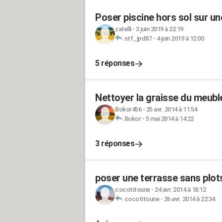
Poser piscine hors sol sur un
zatelli
-
3 juin 2019 à 22:19
stf_jpd87
-
4 juin 2019 à 12:00
5 réponses
Nettoyer la graisse du meuble
Bokor456
-
25 avr. 2014 à 11:54
Bokor
-
5 mai 2014 à 14:22
3 réponses
poser une terrasse sans plot
cocotitoune
-
24 avr. 2014 à 18:12
cocotitoune
-
26 avr. 2014 à 22:34