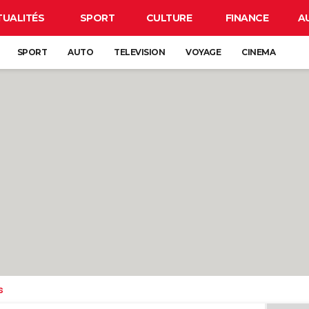
TUALITÉS
SPORT
CULTURE
FINANCE
A
SPORT
AUTO
TELEVISION
VOYAGE
CINEMA
s