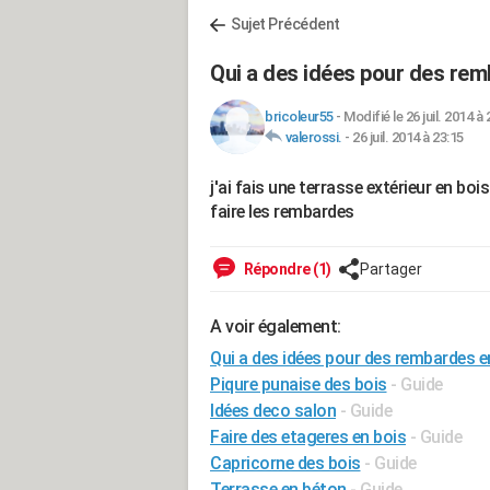
Sujet Précédent
Qui a des idées pour des rem
bricoleur55
-
Modifié le 26 juil. 2014 à 
valerossi.
-
26 juil. 2014 à 23:15
j'ai fais une terrasse extérieur en boi
faire les rembardes
Répondre (1)
Partager
A voir également:
Qui a des idées pour des rembardes en
Piqure punaise des bois
- Guide
Idées deco salon
- Guide
Faire des etageres en bois
- Guide
Capricorne des bois
- Guide
Terrasse en béton
- Guide