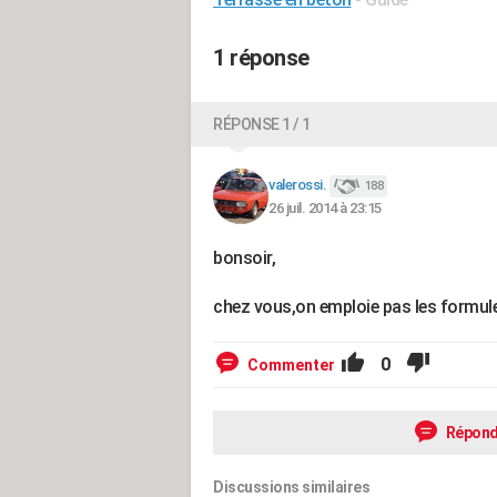
1 réponse
RÉPONSE 1 / 1
valerossi.
188
26 juil. 2014 à 23:15
bonsoir,
chez vous,on emploie pas les formul
0
Commenter
Répond
Discussions similaires