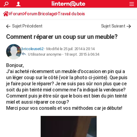
ACTUALITÉS
Forum
Forum Bricolage
Connexion
Travail du bois
S'inscrire
Rechercher
Société
Education
Villes
Politique
Faits Divers
Monde
+
SPORT
Sujet Précédent
Sujet Suivant
Football
Cyclisme
Forum
Coupe du monde 2026
Tennis
Rugby
CULTURE
Comment réparer un coup sur un meuble?
TNT
Cinéma
Musique
Programme TV
Streaming
Sorties cinéma
+
FINANCE
bricoleuse62
-
Modifié le 25 juil. 2014 à 20:14
Utilisateur anonyme -
18 sept. 2015 à 06:34
Impôts
Immobilier
Banque
Crédit
Retraite
Epargne
Risques naturels par ville
Assurance
AUTO
Bonjour,
Réserver un essai
Berlines
Forum auto
Essais
Citadines
SUV
+
HIGH-TECH
J'ai acheté récemment un meuble d'occasion en pin qui a
un léger coup sur le côté (voir la photo ci-jointe). Que puis
Meilleur smartphone
Ordinateurs
Guide high-tech
Mobiles
Internet
Jeux vidéo
+
BRICOLAGE
je faire pour le réparer? Je ne suis pas sûr non plus que ce
soit du pin teinté miel comme me l'a indiqué la vendeuse?
Aménagement intérieur
Cuisine
Jardinage
+
Forum
Extérieur
Salle de bains
Rangement
WEEK-END
Comment puis je être sûr que le bois est bien du pin teinté
miel et aussi réparer ce coup?
Escapades
Expositions
Week-end nature
Guides de France
Patrimoine
Musées
+
LIFESTYLE
Merci pour vos conseils et vos méthodes car je débute!
Bien-être
Mode
+
Art de vivre
Loisirs
Modes de vie
SANTE
Guide de la santé
Médicaments
+
Alimentation
Maladies
Sommeil
VOYAGE