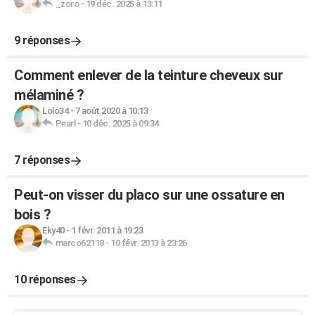
_zoro
-
19 déc. 2025 à 13:11
9 réponses
Comment enlever de la teinture cheveux sur
mélaminé ?
Lolo34
-
7 août 2020 à 10:13
Pearl
-
10 déc. 2025 à 09:34
7 réponses
Peut-on visser du placo sur une ossature en
bois ?
Eky40
-
1 févr. 2011 à 19:23
marco62118
-
10 févr. 2013 à 23:26
10 réponses