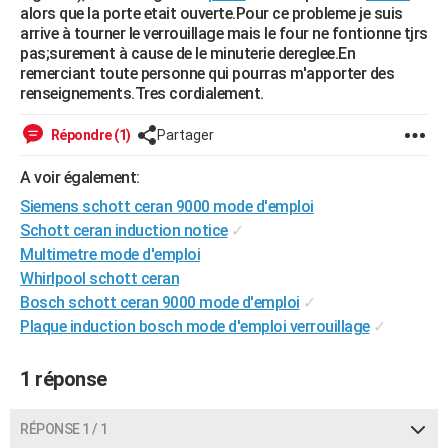
alors que la porte etait ouverte.Pour ce probleme je suis
City break
Voyage de noces
Climat
Destinations
Voyage nature
Forum
+
PHOTO
arrive à tourner le verrouillage mais le four ne fontionne tjrs
pas;surement à cause de le minuterie dereglee.En
GUIDES D'ACHAT
remerciant toute personne qui pourras m'apporter des
renseignements.Tres cordialement.
BONS PLANS
Répondre (1)
Partager
CARTE DE VOEUX
A voir également:
Carte Bonne année
Carte Pâques
Carte de Noël
Carte Saint-Valentin
Carte d'anniversaire
DICTIONNAIRE
Siemens schott ceran 9000 mode d'emploi
Biographies
Expressions
Dictionnaire
Citations
Proverbes
PROGRAMME TV
Schott ceran induction notice
✓
Multimetre mode d'emploi
COPAINS D'AVANT
Whirlpool schott ceran
Bosch schott ceran 9000 mode d'emploi
✓
Se connecter
Collèges
Universités
Service militaire
S'inscrire
Lycées
Primaires
Entreprises
Avis de recherche
AVIS DE DÉCÈS
Plaque induction bosch mode d'emploi verrouillage
✓
FORUM
1 réponse
Lifestyle
Sport
Television
Cinema
Bricolage
Culture
Auto
Voyage
RÉPONSE 1 / 1