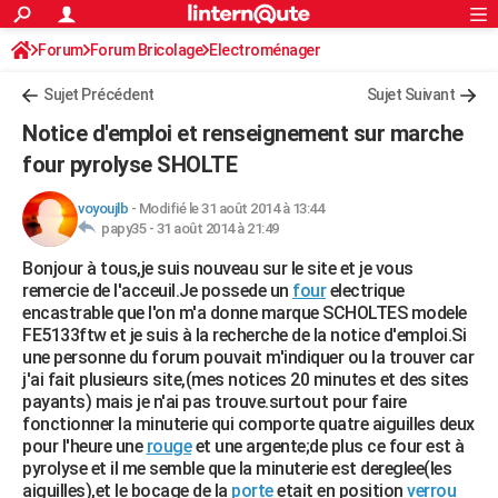
ACTUALITÉS
Forum
Forum Bricolage
Connexion
Electroménager
S'inscrire
Rechercher
Société
Education
Villes
Politique
Faits Divers
Monde
+
SPORT
Sujet Précédent
Sujet Suivant
Football
Cyclisme
Forum
Coupe du monde 2026
Tennis
Rugby
CULTURE
Notice d'emploi et renseignement sur marche
TNT
Cinéma
Musique
Programme TV
Streaming
Sorties cinéma
+
four pyrolyse SHOLTE
FINANCE
Impôts
Immobilier
Banque
Crédit
Retraite
Epargne
Risques naturels par ville
Assurance
AUTO
voyoujlb
-
Modifié le 31 août 2014 à 13:44
papy35 -
31 août 2014 à 21:49
Réserver un essai
Berlines
Forum auto
Essais
Citadines
SUV
+
HIGH-TECH
Bonjour à tous,je suis nouveau sur le site et je vous
remercie de l'acceuil.Je possede un
four
electrique
Meilleur smartphone
Ordinateurs
Guide high-tech
Mobiles
Internet
Jeux vidéo
+
BRICOLAGE
encastrable que l'on m'a donne marque SCHOLTES modele
FE5133ftw et je suis à la recherche de la notice d'emploi.Si
Aménagement intérieur
Cuisine
Jardinage
+
Forum
Extérieur
Salle de bains
Rangement
WEEK-END
une personne du forum pouvait m'indiquer ou la trouver car
j'ai fait plusieurs site,(mes notices 20 minutes et des sites
Escapades
Expositions
Week-end nature
Guides de France
Patrimoine
Musées
+
LIFESTYLE
payants) mais je n'ai pas trouve.surtout pour faire
fonctionner la minuterie qui comporte quatre aiguilles deux
Bien-être
Mode
+
Art de vivre
Loisirs
Modes de vie
SANTE
pour l'heure une
rouge
et une argente;de plus ce four est à
pyrolyse et il me semble que la minuterie est dereglee(les
Guide de la santé
Médicaments
+
Alimentation
Maladies
Sommeil
VOYAGE
aiguilles),et le bocage de la
porte
etait en position
verrou