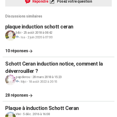
Répondre
Posez votre question
Discussions similaires
plaque induction schott ceran
bibi
-
25 août 2018 à 08:42
Isa
-
2 juin 2020 à 07:00
10 réponses
Schott Ceran induction notice, comment la
déverrouiller ?
papderou
-
28 mars 2018 à 15:23
Mpi
-
18 août 2022 à 20:15
28 réponses
Plaque à induction Schott Ceran
Vivi
-
5 déc. 2016 à 16:08