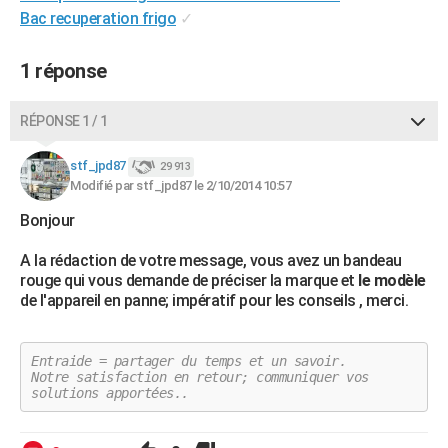
Bac recuperation frigo
✓
City break
Voyage de noces
Climat
Destinations
Voyage nature
Forum
+
PHOTO
GUIDES D'ACHAT
1 réponse
BONS PLANS
RÉPONSE 1 / 1
CARTE DE VOEUX
stf_jpd87
29 913
Carte Bonne année
Carte Pâques
Carte de Noël
Carte Saint-Valentin
Carte d'anniversaire
DICTIONNAIRE
Modifié par stf_jpd87 le 2/10/2014 10:57
Bonjour
Biographies
Expressions
Dictionnaire
Citations
Proverbes
PROGRAMME TV
A la rédaction de votre message, vous avez un bandeau
COPAINS D'AVANT
rouge qui vous demande de préciser la marque et
le modèle
de l'appareil en panne; impératif pour les conseils , merci.
Se connecter
Collèges
Universités
Service militaire
S'inscrire
Lycées
Primaires
Entreprises
Avis de recherche
AVIS DE DÉCÈS
FORUM
Entraide = partager du temps et un savoir.
Notre satisfaction en retour; communiquer vos
Lifestyle
Sport
Television
Cinema
Bricolage
Culture
Auto
Voyage
solutions apportées..