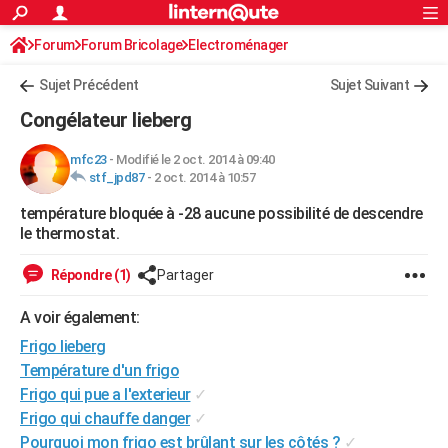
ACTUALITÉS
Forum
Forum Bricolage
Connexion
Electroménager
S'inscrire
Rechercher
Société
Education
Villes
Politique
Faits Divers
Monde
+
SPORT
Sujet Précédent
Sujet Suivant
Football
Cyclisme
Forum
Coupe du monde 2026
Tennis
Rugby
CULTURE
Congélateur lieberg
TNT
Cinéma
Musique
Programme TV
Streaming
Sorties cinéma
+
FINANCE
mfc23
-
Modifié le 2 oct. 2014 à 09:40
stf_jpd87
-
2 oct. 2014 à 10:57
Impôts
Immobilier
Banque
Crédit
Retraite
Epargne
Risques naturels par ville
Assurance
AUTO
température bloquée à -28 aucune possibilité de descendre
Réserver un essai
Berlines
Forum auto
Essais
Citadines
SUV
+
HIGH-TECH
le thermostat.
Meilleur smartphone
Ordinateurs
Guide high-tech
Mobiles
Internet
Jeux vidéo
+
BRICOLAGE
Répondre (1)
Partager
Aménagement intérieur
Cuisine
Jardinage
+
Forum
Extérieur
Salle de bains
Rangement
WEEK-END
A voir également:
Escapades
Expositions
Week-end nature
Guides de France
Patrimoine
Musées
+
Frigo lieberg
LIFESTYLE
Température d'un frigo
Bien-être
Mode
+
Art de vivre
Loisirs
Modes de vie
SANTE
Frigo qui pue a l'exterieur
✓
Frigo qui chauffe danger
✓
Guide de la santé
Médicaments
+
Alimentation
Maladies
Sommeil
VOYAGE
Pourquoi mon frigo est brûlant sur les côtés ?
✓