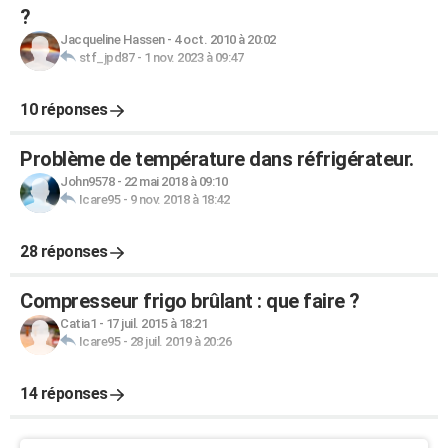
?
Jacqueline Hassen
-
4 oct. 2010 à 20:02
stf_jpd87
-
1 nov. 2023 à 09:47
10 réponses
Problème de température dans réfrigérateur.
John9578
-
22 mai 2018 à 09:10
Icare95
-
9 nov. 2018 à 18:42
28 réponses
Compresseur frigo brûlant : que faire ?
Catia1
-
17 juil. 2015 à 18:21
Icare95
-
28 juil. 2019 à 20:26
14 réponses