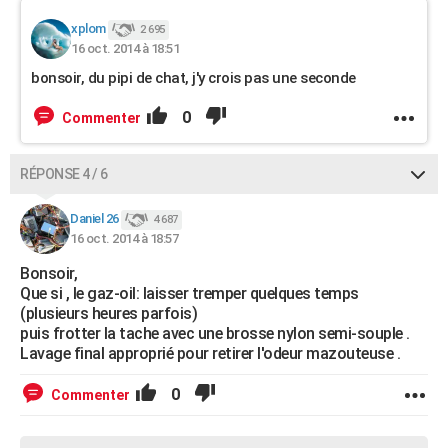
xplom
2 695
16 oct. 2014 à 18:51
bonsoir, du pipi de chat, j'y crois pas une seconde
0
Commenter
RÉPONSE 4 / 6
Daniel 26
4 687
16 oct. 2014 à 18:57
Bonsoir,
Que si , le gaz-oil: laisser tremper quelques temps
(plusieurs heures parfois)
puis frotter la tache avec une brosse nylon semi-souple .
Lavage final approprié pour retirer l'odeur mazouteuse .
0
Commenter