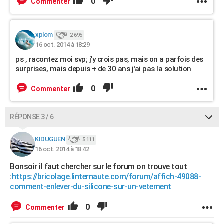
0
Commenter
xplom
2 695
16 oct. 2014 à 18:29
ps , racontez moi svp; j'y crois pas, mais on a parfois des
surprises, mais depuis + de 30 ans j'ai pas la solution
0
Commenter
RÉPONSE 3 / 6
KIDUGUEN
5 111
16 oct. 2014 à 18:42
Bonsoir il faut chercher sur le forum on trouve tout
:
https://bricolage.linternaute.com/forum/affich-49088-
comment-enlever-du-silicone-sur-un-vetement
0
Commenter