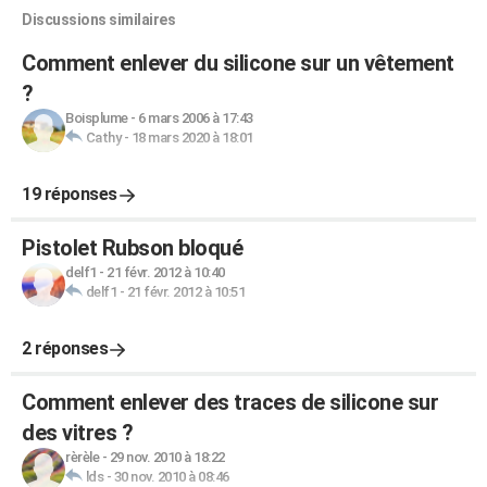
Discussions similaires
Comment enlever du silicone sur un vêtement
?
Boisplume
-
6 mars 2006 à 17:43
Cathy
-
18 mars 2020 à 18:01
19 réponses
Pistolet Rubson bloqué
delf1
-
21 févr. 2012 à 10:40
delf1
-
21 févr. 2012 à 10:51
2 réponses
Comment enlever des traces de silicone sur
des vitres ?
rèrèle
-
29 nov. 2010 à 18:22
lds
-
30 nov. 2010 à 08:46