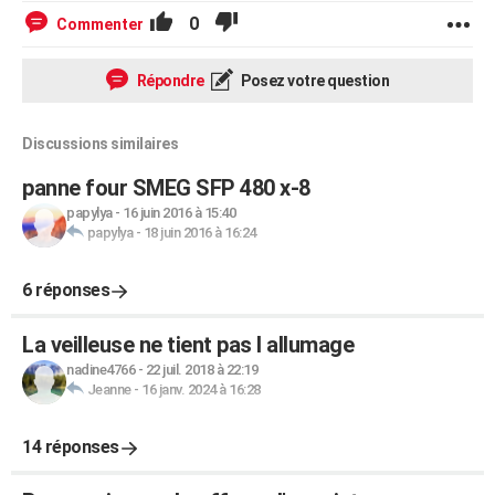
0
Commenter
Répondre
Posez votre question
Discussions similaires
panne four SMEG SFP 480 x-8
papylya
-
16 juin 2016 à 15:40
papylya
-
18 juin 2016 à 16:24
6 réponses
La veilleuse ne tient pas l allumage
nadine4766
-
22 juil. 2018 à 22:19
Jeanne
-
16 janv. 2024 à 16:28
14 réponses