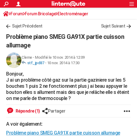
ACTUALITÉS
Forum
Forum Bricolage
Connexion
Electroménager
S'inscrire
Rechercher
Société
Education
Villes
Politique
Faits Divers
Monde
+
SPORT
Sujet Précédent
Sujet Suivant
Football
Cyclisme
Forum
Coupe du monde 2026
Tennis
Rugby
CULTURE
Problème piano SMEG GA91X partie cuisson
TNT
Cinéma
Musique
Programme TV
Streaming
Sorties cinéma
+
allumage
FINANCE
Impôts
Immobilier
Banque
Crédit
Retraite
Epargne
Risques naturels par ville
Assurance
AUTO
Cleme
-
Modifié le 10 nov. 2014 à 12:09
stf_jpd87
-
10 nov. 2014 à 17:30
Réserver un essai
Berlines
Forum auto
Essais
Citadines
SUV
+
HIGH-TECH
Bonjour,
J ai un problème côté gaz sur la partie gaziniere sur les 5
Meilleur smartphone
Ordinateurs
Guide high-tech
Mobiles
Internet
Jeux vidéo
+
BRICOLAGE
bouches 1 puis 2 ne fonctionnent plus j ai beau appuyer le
bouton elles s allument mais des que je relâche elle s éteint
Aménagement intérieur
Cuisine
Jardinage
+
Forum
Extérieur
Salle de bains
Rangement
WEEK-END
on me parle de thermocouple ?
Escapades
Expositions
Week-end nature
Guides de France
Patrimoine
Musées
+
LIFESTYLE
Répondre (1)
Partager
Bien-être
Mode
+
Art de vivre
Loisirs
Modes de vie
SANTE
A voir également:
Guide de la santé
Médicaments
+
Alimentation
Maladies
Sommeil
VOYAGE
Problème piano SMEG GA91X partie cuisson allumage