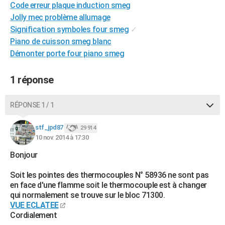
Code erreur plaque induction smeg
City break
Voyage de noces
Climat
Destinations
Voyage nature
Forum
+
PHOTO
Jolly mec problème allumage
Signification symboles four smeg
✓
GUIDES D'ACHAT
Piano de cuisson smeg blanc
BONS PLANS
Démonter porte four piano smeg
CARTE DE VOEUX
1 réponse
Carte Bonne année
Carte Pâques
Carte de Noël
Carte Saint-Valentin
Carte d'anniversaire
DICTIONNAIRE
RÉPONSE 1 / 1
Biographies
Expressions
Dictionnaire
Citations
Proverbes
PROGRAMME TV
stf_jpd87
29 914
COPAINS D'AVANT
10 nov. 2014 à 17:30
Se connecter
Collèges
Universités
Service militaire
S'inscrire
Lycées
Primaires
Entreprises
Avis de recherche
Bonjour
AVIS DE DÉCÈS
Soit les pointes des thermocouples N° 58936 ne sont pas
FORUM
en face d'une flamme soit le thermocouple est à changer
Lifestyle
Sport
Television
Cinema
Bricolage
Culture
Auto
Voyage
qui normalement se trouve sur le bloc 71300.
VUE ECLATEE
Cordialement