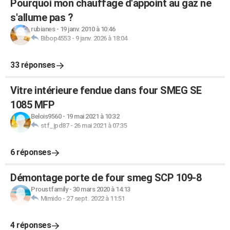
Pourquoi mon chauffage d'appoint au gaz ne
s'allume pas ?
rubianes
-
19 janv. 2010 à 10:46
Bibop4553
-
9 janv. 2026 à 18:04
33 réponses
Vitre intérieure fendue dans four SMEG SE
1085 MFP
Belois9560
-
19 mai 2021 à 10:32
stf_jpd87
-
26 mai 2021 à 07:35
6 réponses
Démontage porte de four smeg SCP 109-8
Proustfamily
-
30 mars 2020 à 14:13
Mimido
-
27 sept. 2022 à 11:51
4 réponses