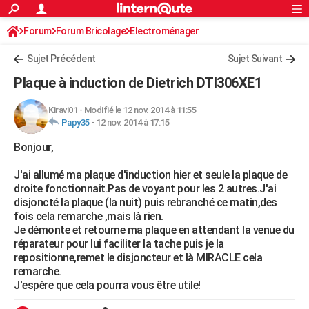
ACTUALITÉS
Forum
Forum Bricolage
Connexion
Electroménager
S'inscrire
Rechercher
Société
Education
Villes
Politique
Faits Divers
Monde
+
SPORT
Sujet Précédent
Sujet Suivant
Football
Cyclisme
Forum
Coupe du monde 2026
Tennis
Rugby
CULTURE
Plaque à induction de Dietrich DTI306XE1
TNT
Cinéma
Musique
Programme TV
Streaming
Sorties cinéma
+
FINANCE
Kiravi01
-
Modifié le 12 nov. 2014 à 11:55
Papy35
-
12 nov. 2014 à 17:15
Impôts
Immobilier
Banque
Crédit
Retraite
Epargne
Risques naturels par ville
Assurance
AUTO
Bonjour,
Réserver un essai
Berlines
Forum auto
Essais
Citadines
SUV
+
HIGH-TECH
J'ai allumé ma plaque d'induction hier et seule la plaque de
Meilleur smartphone
Ordinateurs
Guide high-tech
Mobiles
Internet
Jeux vidéo
+
BRICOLAGE
droite fonctionnait.Pas de voyant pour les 2 autres.J'ai
disjoncté la plaque (la nuit) puis rebranché ce matin,des
Aménagement intérieur
Cuisine
Jardinage
+
Forum
Extérieur
Salle de bains
Rangement
WEEK-END
fois cela remarche ,mais là rien.
Je démonte et retourne ma plaque en attendant la venue du
Escapades
Expositions
Week-end nature
Guides de France
Patrimoine
Musées
+
LIFESTYLE
réparateur pour lui faciliter la tache puis je la
repositionne,remet le disjoncteur et là MIRACLE cela
Bien-être
Mode
+
Art de vivre
Loisirs
Modes de vie
SANTE
remarche.
J'espère que cela pourra vous être utile!
Guide de la santé
Médicaments
+
Alimentation
Maladies
Sommeil
VOYAGE