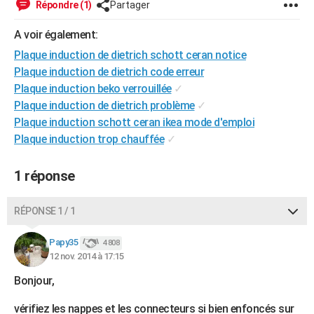
Répondre (1)
Partager
City break
Voyage de noces
Climat
Destinations
Voyage nature
Forum
+
PHOTO
A voir également:
GUIDES D'ACHAT
Plaque induction de dietrich schott ceran notice
Plaque induction de dietrich code erreur
BONS PLANS
Plaque induction beko verrouillée
✓
CARTE DE VOEUX
Plaque induction de dietrich problème
✓
Plaque induction schott ceran ikea mode d'emploi
Carte Bonne année
Carte Pâques
Carte de Noël
Carte Saint-Valentin
Carte d'anniversaire
DICTIONNAIRE
Plaque induction trop chauffée
✓
Biographies
Expressions
Dictionnaire
Citations
Proverbes
PROGRAMME TV
1 réponse
COPAINS D'AVANT
RÉPONSE 1 / 1
Se connecter
Collèges
Universités
Service militaire
S'inscrire
Lycées
Primaires
Entreprises
Avis de recherche
AVIS DE DÉCÈS
Papy35
4 808
FORUM
12 nov. 2014 à 17:15
Lifestyle
Sport
Television
Cinema
Bricolage
Culture
Auto
Voyage
Bonjour,
vérifiez les nappes et les connecteurs si bien enfoncés sur