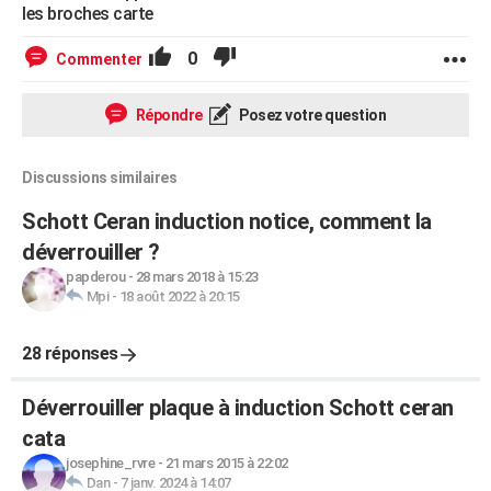
les broches carte
0
Commenter
Répondre
Posez votre question
Discussions similaires
Schott Ceran induction notice, comment la
déverrouiller ?
papderou
-
28 mars 2018 à 15:23
Mpi
-
18 août 2022 à 20:15
28 réponses
Déverrouiller plaque à induction Schott ceran
cata
josephine_rvre
-
21 mars 2015 à 22:02
Dan
-
7 janv. 2024 à 14:07