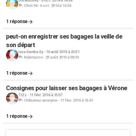
onclebob42
-
6 oct. 2014 à 14:34
Chris 94
-
6 oct. 2014 à 16:34
1 réponse
peut-on enregistrer ses bagages la veille de
son départ
Issa Samba Sy
-
10 août 2015 à 23:51
Kalamazoo
-
25 août 2015 à 08:33
1 réponse
Consignes pour laisser ses bagages à Vérone
TIZz
-
11 févr. 2016 à 15:07
Utilisateur anonyme
-
11 févr. 2016 à 16:41
1 réponse