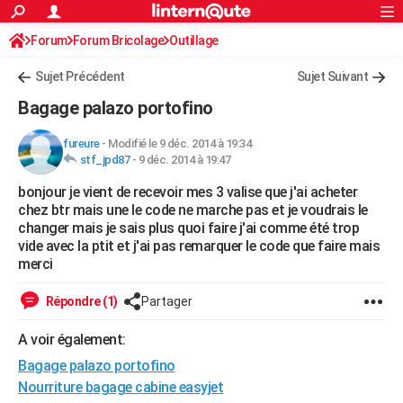
ACTUALITÉS
Forum
Forum Bricolage
Connexion
Outillage
S'inscrire
Rechercher
Société
Education
Villes
Politique
Faits Divers
Monde
+
SPORT
Sujet Précédent
Sujet Suivant
Football
Cyclisme
Forum
Coupe du monde 2026
Tennis
Rugby
CULTURE
Bagage palazo portofino
TNT
Cinéma
Musique
Programme TV
Streaming
Sorties cinéma
+
FINANCE
fureure
-
Modifié le 9 déc. 2014 à 19:34
stf_jpd87
-
9 déc. 2014 à 19:47
Impôts
Immobilier
Banque
Crédit
Retraite
Epargne
Risques naturels par ville
Assurance
AUTO
bonjour je vient de recevoir mes 3 valise que j'ai acheter
Réserver un essai
Berlines
Forum auto
Essais
Citadines
SUV
+
HIGH-TECH
chez btr mais une le code ne marche pas et je voudrais le
changer mais je sais plus quoi faire j'ai comme été trop
Meilleur smartphone
Ordinateurs
Guide high-tech
Mobiles
Internet
Jeux vidéo
+
BRICOLAGE
vide avec la ptit et j'ai pas remarquer le code que faire mais
merci
Aménagement intérieur
Cuisine
Jardinage
+
Forum
Extérieur
Salle de bains
Rangement
WEEK-END
Répondre (1)
Partager
Escapades
Expositions
Week-end nature
Guides de France
Patrimoine
Musées
+
LIFESTYLE
A voir également:
Bien-être
Mode
+
Art de vivre
Loisirs
Modes de vie
SANTE
Bagage palazo portofino
Guide de la santé
Médicaments
+
Alimentation
Maladies
Sommeil
Nourriture bagage cabine easyjet
VOYAGE