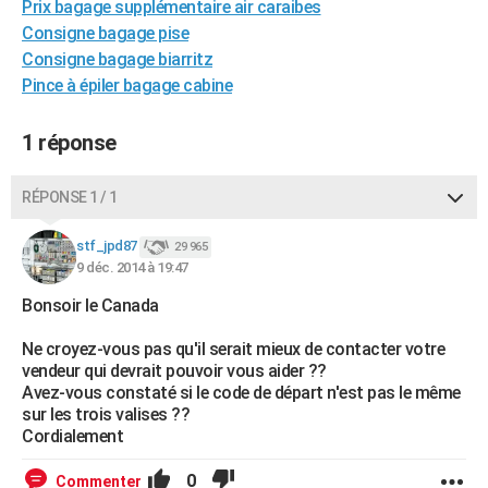
Prix bagage supplémentaire air caraibes
City break
Voyage de noces
Climat
Destinations
Voyage nature
Forum
+
PHOTO
Consigne bagage pise
Consigne bagage biarritz
GUIDES D'ACHAT
Pince à épiler bagage cabine
BONS PLANS
1 réponse
CARTE DE VOEUX
Carte Bonne année
Carte Pâques
Carte de Noël
Carte Saint-Valentin
Carte d'anniversaire
RÉPONSE 1 / 1
DICTIONNAIRE
Biographies
Expressions
Dictionnaire
Citations
Proverbes
stf_jpd87
PROGRAMME TV
29 965
9 déc. 2014 à 19:47
COPAINS D'AVANT
Bonsoir le Canada
Se connecter
Collèges
Universités
Service militaire
S'inscrire
Lycées
Primaires
Entreprises
Avis de recherche
AVIS DE DÉCÈS
Ne croyez-vous pas qu'il serait mieux de contacter votre
vendeur qui devrait pouvoir vous aider ??
FORUM
Avez-vous constaté si le code de départ n'est pas le même
sur les trois valises ??
Lifestyle
Sport
Television
Cinema
Bricolage
Culture
Auto
Voyage
Cordialement
0
Commenter