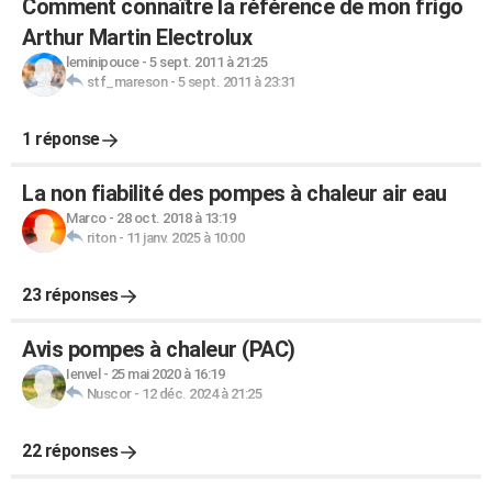
Comment connaître la référence de mon frigo
Arthur Martin Electrolux
leminipouce
-
5 sept. 2011 à 21:25
stf_mareson
-
5 sept. 2011 à 23:31
1 réponse
La non fiabilité des pompes à chaleur air eau
Marco
-
28 oct. 2018 à 13:19
riton
-
11 janv. 2025 à 10:00
23 réponses
Avis pompes à chaleur (PAC)
Ienvel
-
25 mai 2020 à 16:19
Nuscor
-
12 déc. 2024 à 21:25
22 réponses