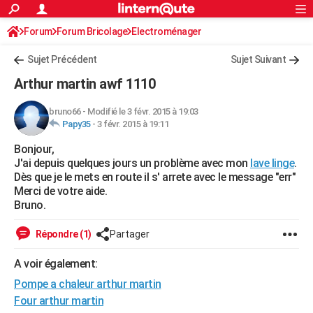
ACTUALITÉS
Forum
Forum Bricolage
Connexion
Electroménager
S'inscrire
Rechercher
Société
Education
Villes
Politique
Faits Divers
Monde
+
SPORT
Sujet Précédent
Sujet Suivant
Football
Cyclisme
Forum
Coupe du monde 2026
Tennis
Rugby
CULTURE
Arthur martin awf 1110
TNT
Cinéma
Musique
Programme TV
Streaming
Sorties cinéma
+
FINANCE
bruno66
-
Modifié le 3 févr. 2015 à 19:03
Papy35
-
3 févr. 2015 à 19:11
Impôts
Immobilier
Banque
Crédit
Retraite
Epargne
Risques naturels par ville
Assurance
AUTO
Bonjour,
Réserver un essai
Berlines
Forum auto
Essais
Citadines
SUV
+
HIGH-TECH
J'ai depuis quelques jours un problème avec mon
lave linge
.
Dès que je le mets en route il s' arrete avec le message "err"
Meilleur smartphone
Ordinateurs
Guide high-tech
Mobiles
Internet
Jeux vidéo
+
BRICOLAGE
Merci de votre aide.
Bruno.
Aménagement intérieur
Cuisine
Jardinage
+
Forum
Extérieur
Salle de bains
Rangement
WEEK-END
Répondre (1)
Partager
Escapades
Expositions
Week-end nature
Guides de France
Patrimoine
Musées
+
LIFESTYLE
A voir également:
Bien-être
Mode
+
Art de vivre
Loisirs
Modes de vie
SANTE
Pompe a chaleur arthur martin
Guide de la santé
Médicaments
+
Alimentation
Maladies
Sommeil
Four arthur martin
VOYAGE