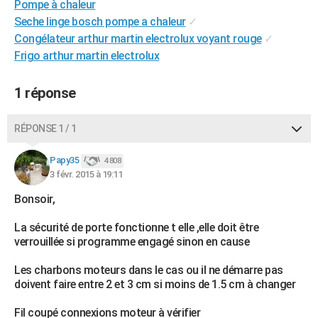
Pompe à chaleur
City break
Voyage de noces
Climat
Destinations
Voyage nature
Forum
+
PHOTO
Seche linge bosch pompe a chaleur
✓
Congélateur arthur martin electrolux voyant rouge
✓
GUIDES D'ACHAT
Frigo arthur martin electrolux
BONS PLANS
1 réponse
CARTE DE VOEUX
Carte Bonne année
Carte Pâques
Carte de Noël
Carte Saint-Valentin
Carte d'anniversaire
RÉPONSE 1 / 1
DICTIONNAIRE
Biographies
Expressions
Dictionnaire
Citations
Proverbes
Papy35
PROGRAMME TV
4 808
3 févr. 2015 à 19:11
COPAINS D'AVANT
Bonsoir,
Se connecter
Collèges
Universités
Service militaire
S'inscrire
Lycées
Primaires
Entreprises
Avis de recherche
AVIS DE DÉCÈS
La sécurité de porte fonctionne t elle ,elle doit être
verrouillée si programme engagé sinon en cause
FORUM
Les charbons moteurs dans le cas ou il ne démarre pas
Lifestyle
Sport
Television
Cinema
Bricolage
Culture
Auto
Voyage
doivent faire entre 2 et 3 cm si moins de 1.5 cm à changer
Fil coupé connexions moteur à vérifier