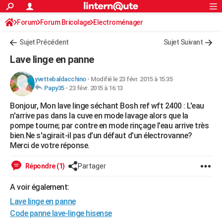
ACTUALITÉS
Forum
Forum Bricolage
Connexion
Electroménager
S'inscrire
Rechercher
Société
Education
Villes
Politique
Faits Divers
Monde
+
SPORT
Sujet Précédent
Sujet Suivant
Football
Cyclisme
Forum
Coupe du monde 2026
Tennis
Rugby
CULTURE
Lave linge en panne
TNT
Cinéma
Musique
Programme TV
Streaming
Sorties cinéma
+
FINANCE
yvettebaldacchino
-
Modifié le 23 févr. 2015 à 15:35
Papy35
-
23 févr. 2015 à 16:13
Impôts
Immobilier
Banque
Crédit
Retraite
Epargne
Risques naturels par ville
Assurance
AUTO
Bonjour, Mon lave linge séchant Bosh ref wft 2400 : L'eau
Réserver un essai
Berlines
Forum auto
Essais
Citadines
SUV
+
HIGH-TECH
n'arrive pas dans la cuve en mode lavage alors que la
pompe tourne; par contre en mode rinçage l'eau arrive très
Meilleur smartphone
Ordinateurs
Guide high-tech
Mobiles
Internet
Jeux vidéo
+
BRICOLAGE
bien.Ne s'agirait-il pas d'un défaut d'un électrovanne?
Merci de votre réponse.
Aménagement intérieur
Cuisine
Jardinage
+
Forum
Extérieur
Salle de bains
Rangement
WEEK-END
Répondre (1)
Partager
Escapades
Expositions
Week-end nature
Guides de France
Patrimoine
Musées
+
LIFESTYLE
A voir également:
Bien-être
Mode
+
Art de vivre
Loisirs
Modes de vie
SANTE
Lave linge en panne
Guide de la santé
Médicaments
+
Alimentation
Maladies
Sommeil
Code panne lave-linge hisense
VOYAGE