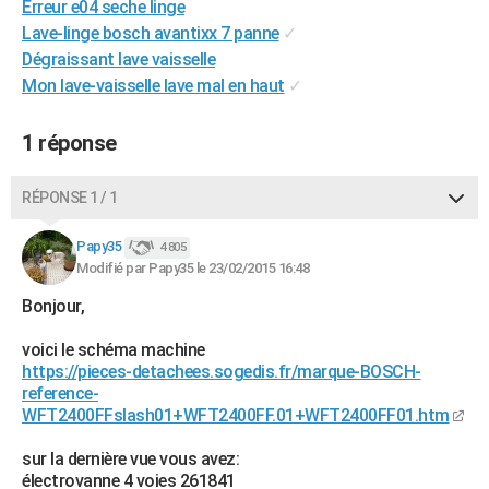
Erreur e04 seche linge
City break
Voyage de noces
Climat
Destinations
Voyage nature
Forum
+
PHOTO
Lave-linge bosch avantixx 7 panne
✓
Dégraissant lave vaisselle
GUIDES D'ACHAT
Mon lave-vaisselle lave mal en haut
✓
BONS PLANS
1 réponse
CARTE DE VOEUX
Carte Bonne année
Carte Pâques
Carte de Noël
Carte Saint-Valentin
Carte d'anniversaire
RÉPONSE 1 / 1
DICTIONNAIRE
Biographies
Expressions
Dictionnaire
Citations
Proverbes
Papy35
PROGRAMME TV
4 805
Modifié par Papy35 le 23/02/2015 16:48
COPAINS D'AVANT
Bonjour,
Se connecter
Collèges
Universités
Service militaire
S'inscrire
Lycées
Primaires
Entreprises
Avis de recherche
AVIS DE DÉCÈS
voici le schéma machine
https://pieces-detachees.sogedis.fr/marque-BOSCH-
FORUM
reference-
WFT2400FFslash01+WFT2400FF.01+WFT2400FF01.htm
Lifestyle
Sport
Television
Cinema
Bricolage
Culture
Auto
Voyage
sur la dernière vue vous avez:
électrovanne 4 voies 261841