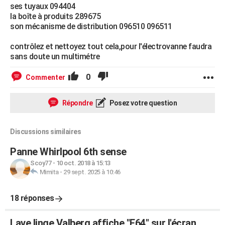
ses tuyaux 094404
la boîte à produits 289675
son mécanisme de distribution 096510 096511
contrôlez et nettoyez tout cela,pour l'électrovanne faudra
sans doute un multimétre
0
Commenter
Répondre
Posez votre question
Discussions similaires
Panne Whirlpool 6th sense
Scoy77
-
10 oct. 2018 à 15:13
Mimita
-
29 sept. 2025 à 10:46
18 réponses
Lave linge Valberg affiche "E64" sur l'écran