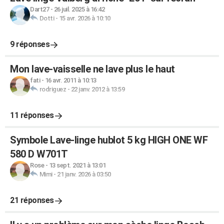
Dart27
-
26 juil. 2025 à 16:42
Dotti
-
15 avr. 2026 à 10:10
9 réponses
Mon lave-vaisselle ne lave plus le haut
fati
-
16 avr. 2011 à 10:13
rodriguez
-
22 janv. 2012 à 13:59
11 réponses
Symbole Lave-linge hublot 5 kg HIGH ONE WF
580 D W701T
Rose
-
13 sept. 2021 à 13:01
Mimi
-
21 janv. 2026 à 03:50
21 réponses