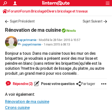
ACTUALITÉS
Forum
Forum Bricolage
Connexion
Divers bricolage et travaux
S'inscrire
Rechercher
Société
Education
Villes
Politique
Faits Divers
Monde
+
SPORT
Sujet Précédent
Sujet Suivant
Football
Cyclisme
Forum
Coupe du monde 2026
Tennis
Rugby
CULTURE
Rénovation de ma cuisine
Résolu
TNT
Cinéma
Musique
Programme TV
Streaming
Sorties cinéma
+
FINANCE
papyetmamie
-
Modifié le 28 févr. 2015 à 15:57
papyetmamie
-
1 mars 2015 à 08:13
Impôts
Immobilier
Banque
Crédit
Retraite
Epargne
Risques naturels par ville
Assurance
AUTO
Bonjour a tous .Dans ma cuisine tous les mur on des
Réserver un essai
Berlines
Forum auto
Essais
Citadines
SUV
+
HIGH-TECH
briquettes ,je voudrais a présent avoir des mur lisse et
peindre en blanc (sans retirer les briquettes)qu'elle est la
Meilleur smartphone
Ordinateurs
Guide high-tech
Mobiles
Internet
Jeux vidéo
+
BRICOLAGE
solution ?mettre du produit de lissage ,du platre ,ou autre
produit ,un grand merci pour vos conseils .
Aménagement intérieur
Cuisine
Jardinage
+
Forum
Extérieur
Salle de bains
Rangement
WEEK-END
Répondre (2)
Posez votre question
Partager
Escapades
Expositions
Week-end nature
Guides de France
Patrimoine
Musées
+
LIFESTYLE
A voir également:
Bien-être
Mode
+
Art de vivre
Loisirs
Modes de vie
SANTE
Rénovation de ma cuisine
Guide de la santé
Médicaments
+
Alimentation
Maladies
Sommeil
Cirons cuisine
VOYAGE