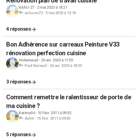
Rénovation plan de travail cuisine
KAXU-27
-
2 mai 2023 à 18:21
astuces72
-
5 mai 2023 à 10:18
4 réponses
Bon Adhérence sur carreaux Peinture V33
rénovation perfection cuisine
Violainesud
-
26 avr. 2020 à 11:55
Paul-Bernard
-
26 avr. 2020 à 18:33
3 réponses
Comment remettre le ralentisseur de porte de
ma cuisine ?
Karima94
-
15 févr. 2011 à 09:55
datiti
-
15 févr. 2011 à 09:55
5 réponses