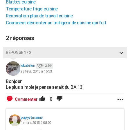
Blattes cuisine
City break
Voyage de noces
Climat
Destinations
Voyage nature
Forum
+
PHOTO
Temperature frigo cuisine
Renovation plan de travail cuisine
GUIDES D'ACHAT
Comment démonter un mitigeur de cuisine qui fuit
BONS PLANS
2 réponses
CARTE DE VOEUX
Carte Bonne année
Carte Pâques
Carte de Noël
Carte Saint-Valentin
Carte d'anniversaire
RÉPONSE 1 / 2
DICTIONNAIRE
Biographies
Expressions
Dictionnaire
Citations
Proverbes
lekabilien
PROGRAMME TV
2 244
28 févr. 2015 à 16:53
COPAINS D'AVANT
Bonjour
Le plus simple je pense serait du BA 13
Se connecter
Collèges
Universités
Service militaire
S'inscrire
Lycées
Primaires
Entreprises
Avis de recherche
AVIS DE DÉCÈS
0
Commenter
FORUM
Lifestyle
Sport
Television
Cinema
Bricolage
Culture
Auto
Voyage
papyetmamie
1 mars 2015 à 08:09