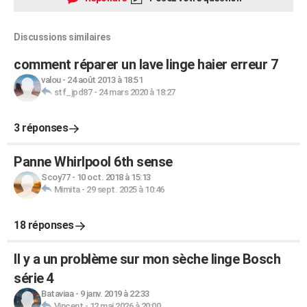
Discussions similaires
comment réparer un lave linge haier erreur 7
valou
-
24 août 2013 à 18:51
stf_jpd87
-
24 mars 2020 à 18:27
3 réponses
Panne Whirlpool 6th sense
Scoy77
-
10 oct. 2018 à 15:13
Mimita
-
29 sept. 2025 à 10:46
18 réponses
Il y a un problème sur mon sèche linge Bosch
série 4
Bataviaa
-
9 janv. 2019 à 22:33
Vincent
-
12 mai 2026 à 20:00