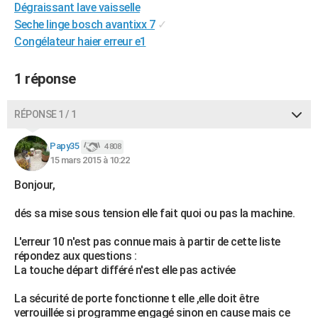
Dégraissant lave vaisselle
City break
Voyage de noces
Climat
Destinations
Voyage nature
Forum
+
PHOTO
Seche linge bosch avantixx 7
✓
Congélateur haier erreur e1
GUIDES D'ACHAT
BONS PLANS
1 réponse
CARTE DE VOEUX
RÉPONSE 1 / 1
Carte Bonne année
Carte Pâques
Carte de Noël
Carte Saint-Valentin
Carte d'anniversaire
DICTIONNAIRE
Papy35
4 808
Biographies
Expressions
Dictionnaire
Citations
Proverbes
15 mars 2015 à 10:22
PROGRAMME TV
Bonjour,
COPAINS D'AVANT
dés sa mise sous tension elle fait quoi ou pas la machine.
Se connecter
Collèges
Universités
Service militaire
S'inscrire
Lycées
Primaires
Entreprises
Avis de recherche
AVIS DE DÉCÈS
L'erreur 10 n'est pas connue mais à partir de cette liste
FORUM
répondez aux questions :
La touche départ différé n'est elle pas activée
Lifestyle
Sport
Television
Cinema
Bricolage
Culture
Auto
Voyage
La sécurité de porte fonctionne t elle ,elle doit être
verrouillée si programme engagé sinon en cause mais ce