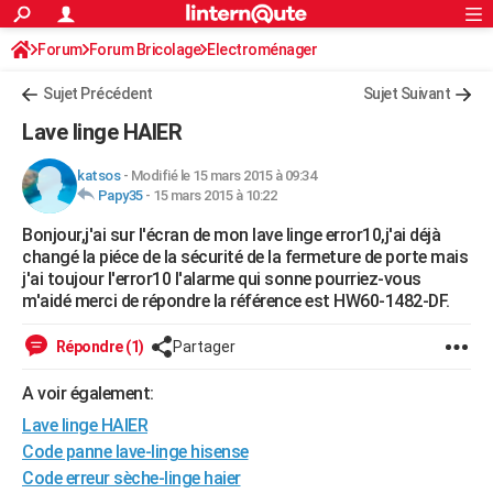
ACTUALITÉS
Forum
Forum Bricolage
Connexion
Electroménager
S'inscrire
Rechercher
Société
Education
Villes
Politique
Faits Divers
Monde
+
SPORT
Sujet Précédent
Sujet Suivant
Football
Cyclisme
Forum
Coupe du monde 2026
Tennis
Rugby
CULTURE
Lave linge HAIER
TNT
Cinéma
Musique
Programme TV
Streaming
Sorties cinéma
+
FINANCE
katsos
-
Modifié le 15 mars 2015 à 09:34
Papy35
-
15 mars 2015 à 10:22
Impôts
Immobilier
Banque
Crédit
Retraite
Epargne
Risques naturels par ville
Assurance
AUTO
Bonjour,j'ai sur l'écran de mon lave linge error10,j'ai déjà
Réserver un essai
Berlines
Forum auto
Essais
Citadines
SUV
+
HIGH-TECH
changé la piéce de la sécurité de la fermeture de porte mais
j'ai toujour l'error10 l'alarme qui sonne pourriez-vous
Meilleur smartphone
Ordinateurs
Guide high-tech
Mobiles
Internet
Jeux vidéo
+
BRICOLAGE
m'aidé merci de répondre la référence est HW60-1482-DF.
Aménagement intérieur
Cuisine
Jardinage
+
Forum
Extérieur
Salle de bains
Rangement
WEEK-END
Répondre (1)
Partager
Escapades
Expositions
Week-end nature
Guides de France
Patrimoine
Musées
+
LIFESTYLE
A voir également:
Lave linge HAIER
Bien-être
Mode
+
Art de vivre
Loisirs
Modes de vie
SANTE
Code panne lave-linge hisense
Guide de la santé
Médicaments
+
Alimentation
Maladies
Sommeil
VOYAGE
Code erreur sèche-linge haier