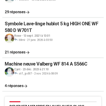
29 réponses
Symbole Lave-linge hublot 5 kg HIGH ONE WF
580 D W701T
Rose
-
13 sept. 2021 à 13:01
Mimi
-
21 janv. 2026 à 03:50
21 réponses
Machine neuve Valberg WF 814 A S566C
Cynt
-
23 déc. 2023 à 21:10
stf_jpd87
-
2 nov. 2024 à 08:09
4 réponses