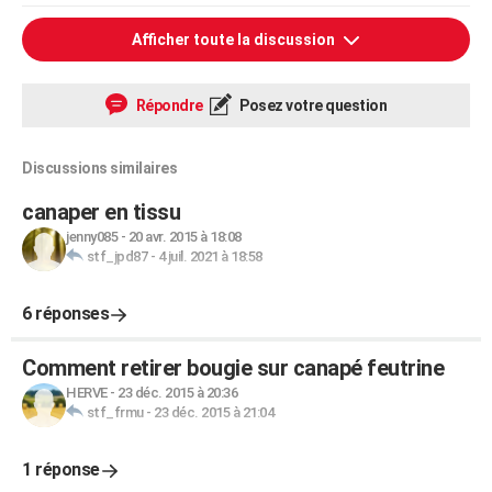
Afficher toute la discussion
Répondre
Posez votre question
Discussions similaires
canaper en tissu
jenny085
-
20 avr. 2015 à 18:08
stf_jpd87
-
4 juil. 2021 à 18:58
6 réponses
Comment retirer bougie sur canapé feutrine
HERVE
-
23 déc. 2015 à 20:36
stf_frmu
-
23 déc. 2015 à 21:04
1 réponse