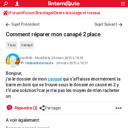
ACTUALITÉS
Forum
Forum Bricolage
Connexion
Divers bricolage et travaux
S'inscrire
Rechercher
Société
Education
Villes
Politique
Faits Divers
Monde
+
SPORT
Sujet Précédent
Sujet Suivant
Football
Cyclisme
Forum
Coupe du monde 2026
Tennis
Rugby
CULTURE
Comment réparer mon canapé 2 place
TNT
Cinéma
Musique
Programme TV
Streaming
Sorties cinéma
+
FINANCE
Tissu
Canapé
Impôts
Immobilier
Banque
Crédit
Retraite
Epargne
Risques naturels par ville
Assurance
AUTO
joe2506
-
Modifié le 24 mars 2015 à 18:29
Helenelinternaute
-
24 mars 2015 à 18:37
Réserver un essai
Berlines
Forum auto
Essais
Citadines
SUV
+
HIGH-TECH
Bonjour,
Meilleur smartphone
Ordinateurs
Guide high-tech
Mobiles
Internet
Jeux vidéo
+
BRICOLAGE
j'ai le dossier de mon
canapé
qui s'affaisse énormément la
barre en bois qui se trouve sous le dossier en cassé en 2 y
Aménagement intérieur
Cuisine
Jardinage
+
Forum
Extérieur
Salle de bains
Rangement
WEEK-END
t'il une solution?car je n'ai pas les moyen de m'en racheter
un.
Escapades
Expositions
Week-end nature
Guides de France
Patrimoine
Musées
+
LIFESTYLE
Répondre (2)
Partager
Bien-être
Mode
+
Art de vivre
Loisirs
Modes de vie
SANTE
A voir également:
Guide de la santé
Médicaments
+
Alimentation
Maladies
Sommeil
VOYAGE