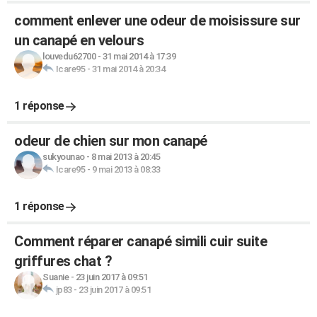
comment enlever une odeur de moisissure sur
un canapé en velours
louvedu62700
-
31 mai 2014 à 17:39
Icare95
-
31 mai 2014 à 20:34
1 réponse
odeur de chien sur mon canapé
sukyounao
-
8 mai 2013 à 20:45
Icare95
-
9 mai 2013 à 08:33
1 réponse
Comment réparer canapé simili cuir suite
griffures chat ?
Suanie
-
23 juin 2017 à 09:51
jp83
-
23 juin 2017 à 09:51