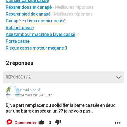
Dossier canapé cassé
City break
Voyage de noces
Climat
Destinations
Voyage nature
Forum
+
Réparer dossier canapé
- Meilleures réponses
PHOTO
Reparer pied de canapé
- Meilleures réponses
GUIDES D'ACHAT
Canapé en tissu dossier cassé
Robinet cassé
BONS PLANS
Axe tambour machine à laver cassé
✓
Porte casse
CARTE DE VOEUX
Risque casse moteur megane 3
Carte Bonne année
Carte Pâques
Carte de Noël
Carte Saint-Valentin
Carte d'anniversaire
DICTIONNAIRE
2 réponses
Biographies
Expressions
Dictionnaire
Citations
Proverbes
PROGRAMME TV
COPAINS D'AVANT
RÉPONSE 1 / 2
Se connecter
Collèges
Universités
Service militaire
S'inscrire
Lycées
Primaires
Entreprises
Avis de recherche
AVIS DE DÉCÈS
Profil bloqué
24 mars 2015 à 18:37
FORUM
Bjr, a part remplacer ou solidifier la barre cassée en deux
Lifestyle
Sport
Television
Cinema
Bricolage
Culture
Auto
Voyage
par une barre cassée en un ?? je ne vois pas ..
0
Commenter