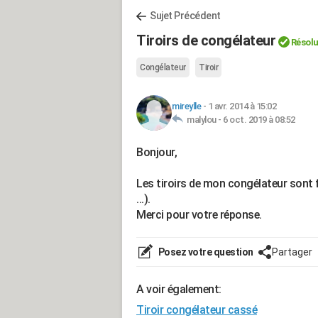
Sujet Précédent
Tiroirs de congélateur
Résol
Congélateur
Tiroir
mireylle
-
1 avr. 2014 à 15:02
malylou -
6 oct. 2019 à 08:52
Bonjour,
Les tiroirs de mon congélateur sont fe
...).
Merci pour votre réponse.
Posez votre question
Partager
A voir également:
Tiroir congélateur cassé