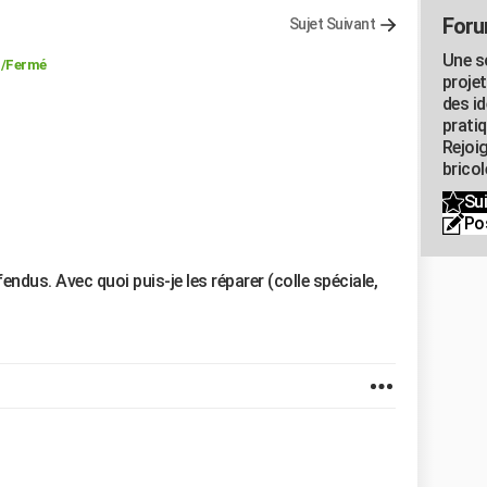
Foru
Sujet Suivant
Une s
u
/Fermé
proje
des id
pratiq
Rejoi
brico
Sui
Po
ndus. Avec quoi puis-je les réparer (colle spéciale,