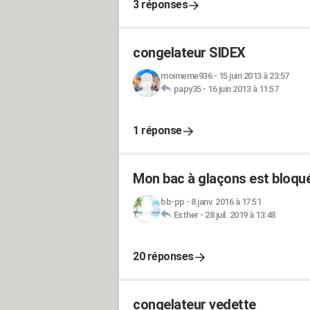
3 réponses
congelateur SIDEX
moimeme936
-
15 juin 2013 à 23:57
papy35
-
16 juin 2013 à 11:57
1 réponse
Mon bac à glaçons est bloqué 
bb-pp
-
8 janv. 2016 à 17:51
Esther
-
28 juil. 2019 à 13:48
20 réponses
congelateur vedette