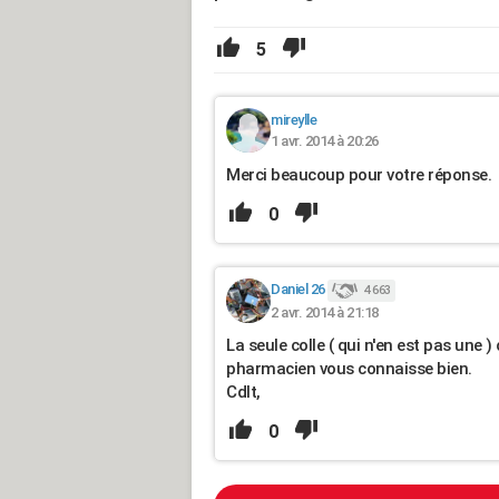
5
mireylle
1 avr. 2014 à 20:26
Merci beaucoup pour votre réponse.
0
Daniel 26
4 663
2 avr. 2014 à 21:18
La seule colle ( qui n'en est pas une )
pharmacien vous connaisse bien.
Cdlt,
0