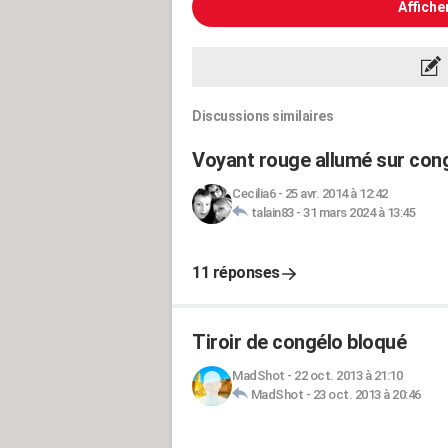
Affiche
Discussions similaires
Voyant rouge allumé sur cong
Cecilia6
-
25 avr. 2014 à 12:42
talain83
-
31 mars 2024 à 13:45
11 réponses
Tiroir de congélo bloqué
MadShot
-
22 oct. 2013 à 21:10
MadShot
-
23 oct. 2013 à 20:46