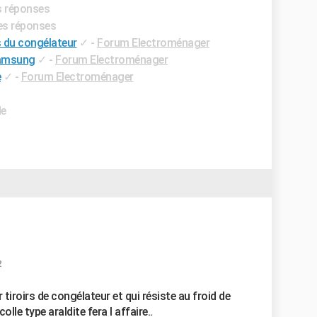
es réponses
res réponses
s du congélateur
✓
-
Forum Electroménager
samsung
✓
-
Forum Electroménager
e
✓
-
Forum Electroménager
de
2
ur tiroirs de congélateur et qui résiste au froid de
olle type araldite fera l affaire..