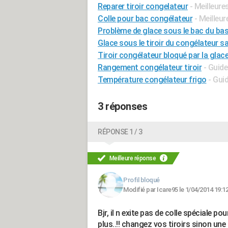
Reparer tiroir congelateur
- Meilleur
Colle pour bac congélateur
- Meilleu
Problème de glace sous le bac du ba
Glace sous le tiroir du congélateur 
Tiroir congélateur bloqué par la glac
Rangement congélateur tiroir
- Guide
Température congélateur frigo
- Gui
3 réponses
RÉPONSE 1 / 3
Meilleure réponse
Profil bloqué
Modifié par Icare95 le 1/04/2014 19:1
Bjr, il n exite pas de colle spéciale po
plus..!! changez vos tiroirs sinon une c