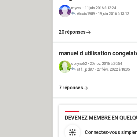
myvex
-
11 juin 2016 à 12:24
Alexis1989
-
19 juin 2016 à 13:12
20 réponses
manuel d utilisation congela
coryne62
-
20 nov. 2016 à 20:54
stf_jpd87
-
27 févr. 2022 à 18:35
7 réponses
DEVENEZ MEMBRE EN QUELQ
Connectez-vous simpleme