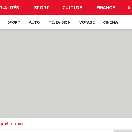
TUALITÉS
SPORT
CULTURE
FINANCE
A
SPORT
AUTO
TELEVISION
VOYAGE
CINEMA
ge et travaux