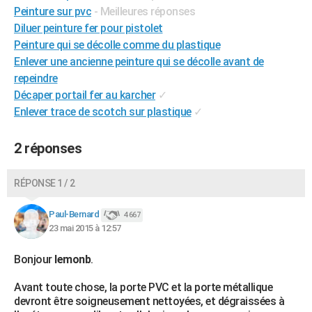
Peinture sur pvc
- Meilleures réponses
City break
Voyage de noces
Climat
Destinations
Voyage nature
Forum
+
PHOTO
Diluer peinture fer pour pistolet
Peinture qui se décolle comme du plastique
GUIDES D'ACHAT
Enlever une ancienne peinture qui se décolle avant de
BONS PLANS
repeindre
Décaper portail fer au karcher
✓
CARTE DE VOEUX
Enlever trace de scotch sur plastique
✓
Carte Bonne année
Carte Pâques
Carte de Noël
Carte Saint-Valentin
Carte d'anniversaire
DICTIONNAIRE
2 réponses
Biographies
Expressions
Dictionnaire
Citations
Proverbes
PROGRAMME TV
RÉPONSE 1 / 2
COPAINS D'AVANT
Se connecter
Collèges
Universités
Service militaire
S'inscrire
Lycées
Primaires
Entreprises
Avis de recherche
AVIS DE DÉCÈS
Paul-Bernard
4 667
23 mai 2015 à 12:57
FORUM
Bonjour
lemonb
.
Lifestyle
Sport
Television
Cinema
Bricolage
Culture
Auto
Voyage
Avant toute chose, la porte PVC et la porte métallique
devront être soigneusement nettoyées, et dégraissées à