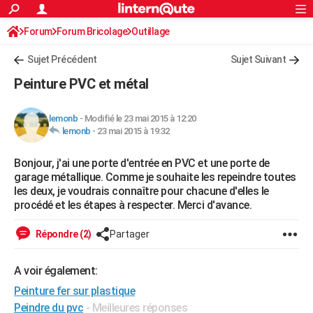
ACTUALITÉS
Forum
Forum Bricolage
Connexion
Outillage
S'inscrire
Rechercher
Société
Education
Villes
Politique
Faits Divers
Monde
+
SPORT
Sujet Précédent
Sujet Suivant
Football
Cyclisme
Forum
Coupe du monde 2026
Tennis
Rugby
CULTURE
Peinture PVC et métal
TNT
Cinéma
Musique
Programme TV
Streaming
Sorties cinéma
+
FINANCE
lemonb
-
Modifié le 23 mai 2015 à 12:20
Impôts
Immobilier
Banque
Crédit
Retraite
Epargne
Risques naturels par ville
Assurance
AUTO
lemonb
-
23 mai 2015 à 19:32
Réserver un essai
Berlines
Forum auto
Essais
Citadines
SUV
+
HIGH-TECH
Bonjour, j'ai une porte d'entrée en PVC et une porte de
garage métallique. Comme je souhaite les repeindre toutes
Meilleur smartphone
Ordinateurs
Guide high-tech
Mobiles
Internet
Jeux vidéo
+
BRICOLAGE
les deux, je voudrais connaître pour chacune d'elles le
procédé et les étapes à respecter. Merci d'avance.
Aménagement intérieur
Cuisine
Jardinage
+
Forum
Extérieur
Salle de bains
Rangement
WEEK-END
Répondre (2)
Partager
Escapades
Expositions
Week-end nature
Guides de France
Patrimoine
Musées
+
LIFESTYLE
Bien-être
Mode
+
Art de vivre
Loisirs
Modes de vie
A voir également:
SANTE
Peinture fer sur plastique
Guide de la santé
Médicaments
+
Alimentation
Maladies
Sommeil
VOYAGE
Peindre du pvc
- Meilleures réponses