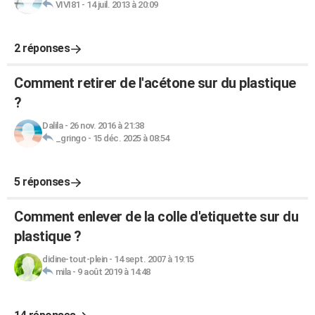
VIVI81
-
14 juil. 2013 à 20:09
2 réponses
Comment retirer de l'acétone sur du plastique
?
Dalila
-
26 nov. 2016 à 21:38
_gringo
-
15 déc. 2025 à 08:54
5 réponses
Comment enlever de la colle d'etiquette sur du
plastique ?
didine-tout-plein
-
14 sept. 2007 à 19:15
mila
-
9 août 2019 à 14:48