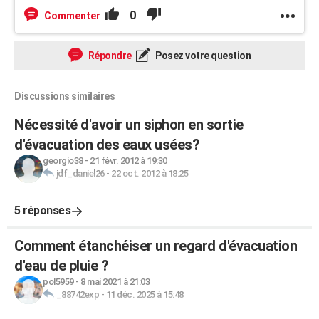
0
Commenter
Répondre
Posez votre question
Discussions similaires
Nécessité d'avoir un siphon en sortie
d'évacuation des eaux usées?
georgio38
-
21 févr. 2012 à 19:30
jdf_daniel26
-
22 oct. 2012 à 18:25
5 réponses
Comment étanchéiser un regard d'évacuation
d'eau de pluie ?
pol5959
-
8 mai 2021 à 21:03
_88742exp
-
11 déc. 2025 à 15:48