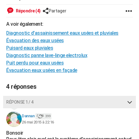
City break
Voyage de noces
Climat
Destinations
Voyage nature
Forum
+
PHOTO
Répondre (4)
Partager
GUIDES D'ACHAT
A voir également:
BONS PLANS
Diagnostic d'assainissement eaux usées et pluviales
Évacuation des eaux usées
CARTE DE VOEUX
Puisard eaux pluviales
Diagnostic panne lave-linge electrolux
Carte Bonne année
Carte Pâques
Carte de Noël
Carte Saint-Valentin
Carte d'anniversaire
DICTIONNAIRE
Puit perdu pour eaux usées
Biographies
Expressions
Dictionnaire
Citations
Proverbes
Évacuation eaux usées en façade
PROGRAMME TV
COPAINS D'AVANT
4 réponses
Se connecter
Collèges
Universités
Service militaire
S'inscrire
Lycées
Primaires
Entreprises
Avis de recherche
AVIS DE DÉCÈS
RÉPONSE 1 / 4
FORUM
Dannan
399
Lifestyle
Sport
Television
Cinema
Bricolage
Culture
Auto
Voyage
26 mai 2015 à 22:16
Bonsoir