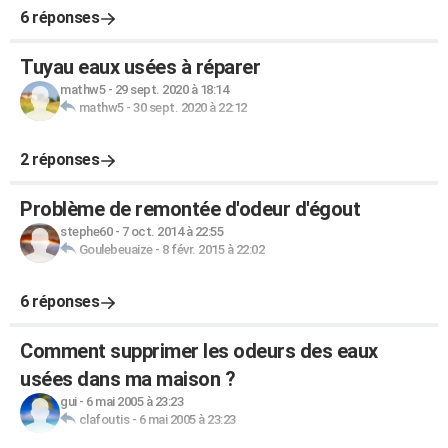
6 réponses
Tuyau eaux usées à réparer
mathw5
-
29 sept. 2020 à 18:14
mathw5
-
30 sept. 2020 à 22:12
2 réponses
Problème de remontée d'odeur d'égout
stephe60
-
7 oct. 2014 à 22:55
Goulebeuaize
-
8 févr. 2015 à 22:02
6 réponses
Comment supprimer les odeurs des eaux
usées dans ma maison ?
gui
-
6 mai 2005 à 23:23
clafoutis
-
6 mai 2005 à 23:23