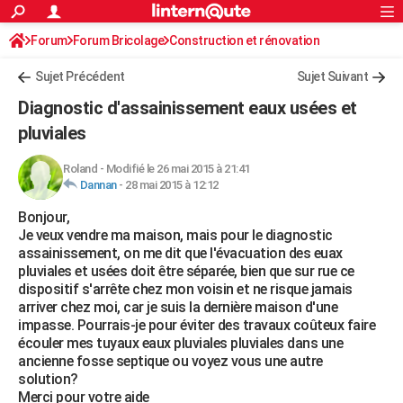
ACTUALITÉS
Forum
Forum Bricolage
Connexion
Construction et rénovation
S'inscrire
Rechercher
Société
Education
Villes
Politique
Faits Divers
Monde
+
SPORT
Sujet Précédent
Sujet Suivant
Football
Cyclisme
Forum
Coupe du monde 2026
Tennis
Rugby
CULTURE
Diagnostic d'assainissement eaux usées et
TNT
Cinéma
Musique
Programme TV
Streaming
Sorties cinéma
+
pluviales
FINANCE
Impôts
Immobilier
Banque
Crédit
Retraite
Epargne
Risques naturels par ville
Assurance
AUTO
Roland
-
Modifié le 26 mai 2015 à 21:41
Dannan
-
28 mai 2015 à 12:12
Réserver un essai
Berlines
Forum auto
Essais
Citadines
SUV
+
HIGH-TECH
Bonjour,
Je veux vendre ma maison, mais pour le diagnostic
Meilleur smartphone
Ordinateurs
Guide high-tech
Mobiles
Internet
Jeux vidéo
+
BRICOLAGE
assainissement, on me dit que l'évacuation des euax
pluviales et usées doit être séparée, bien que sur rue ce
Aménagement intérieur
Cuisine
Jardinage
+
Forum
Extérieur
Salle de bains
Rangement
WEEK-END
dispositif s'arrête chez mon voisin et ne risque jamais
arriver chez moi, car je suis la dernière maison d'une
Escapades
Expositions
Week-end nature
Guides de France
Patrimoine
Musées
+
LIFESTYLE
impasse. Pourrais-je pour éviter des travaux coûteux faire
écouler mes tuyaux eaux pluviales pluviales dans une
Bien-être
Mode
+
Art de vivre
Loisirs
Modes de vie
SANTE
ancienne fosse septique ou voyez vous une autre
solution?
Guide de la santé
Médicaments
+
Alimentation
Maladies
Sommeil
VOYAGE
Merci pour votre aide