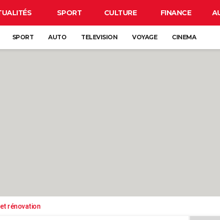
TUALITÉS
SPORT
CULTURE
FINANCE
A
SPORT
AUTO
TELEVISION
VOYAGE
CINEMA
et rénovation