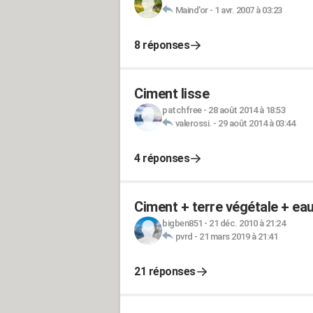
Maind'or
-
1 avr. 2007 à 03:23
8 réponses
Ciment lisse
patchfree
-
28 août 2014 à 18:53
valerossi.
-
29 août 2014 à 03:44
4 réponses
Ciment + terre végétale + eau
bigben851
-
21 déc. 2010 à 21:24
pvrd
-
21 mars 2019 à 21:41
21 réponses