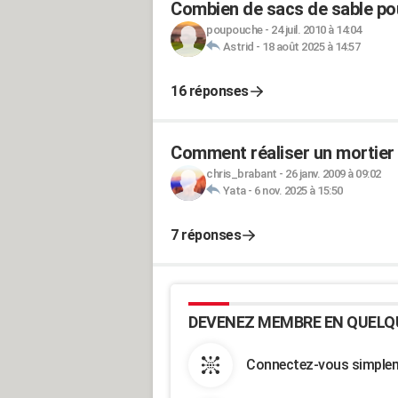
Combien de sacs de sable po
poupouche
-
24 juil. 2010 à 14:04
Astrid
-
18 août 2025 à 14:57
16 réponses
Comment réaliser un mortier 
chris_brabant
-
26 janv. 2009 à 09:02
Yata
-
6 nov. 2025 à 15:50
7 réponses
DEVENEZ MEMBRE EN QUELQ
Connectez-vous simpleme