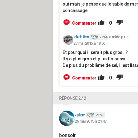
oui mais je pense que le sable de me
concassage
0
Commenter
lekabilien
>
mido plus
2 244
27 mai 2015 à 18:06
Et pourquoi il serait plus gros...?
Il y a plus gros et plus fin aussi.
De plus du problème de sel, il est lis
0
Commenter
RÉPONSE 2 / 2
xplom
2 697
26 mai 2015 à 21:47
bonsoir