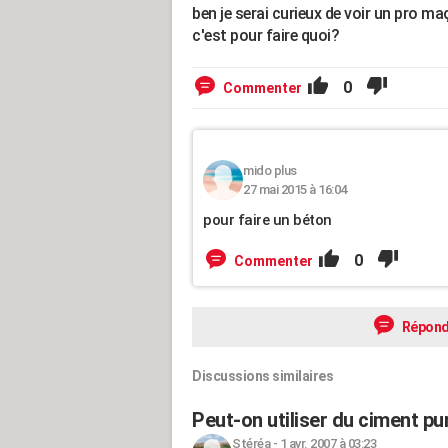
ben je serai curieux de voir un pro ma
c'est pour faire quoi?
0
Commenter
mido plus
27 mai 2015 à 16:04
pour faire un béton
0
Commenter
Répond
Discussions similaires
Peut-on utiliser du ciment pu
Stéréa
-
1 avr. 2007 à 03:23