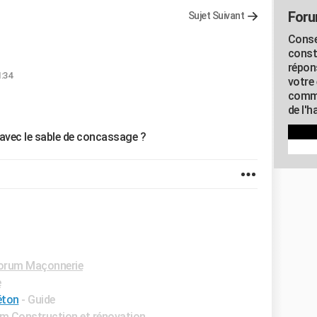
Foru
Sujet Suivant
Conse
const
répon
1:34
votre 
commu
de l'h
 avec le sable de concassage ?
orum Maçonnerie
e
éton
- Guide
m Construction et rénovation