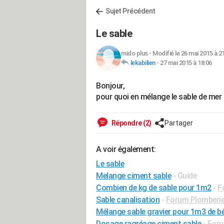
Sujet Précédent
Le sable
mido plus
-
Modifié le 26 mai 2015 à 2
lekabilien
-
27 mai 2015 à 18:06
Bonjour,
pour quoi en mélange le sable de mer
Répondre (2)
Partager
A voir également:
Le sable
Melange ciment sable
- Guide
Combien de kg de sable pour 1m2
-
F
Sable canalisation
-
Forum Plomberi
Mélange sable gravier pour 1m3 de b
Dosage ragréage ciment sable
-
Foru